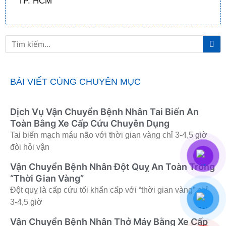
TP. HCM
Tì
Tìm
ki
kiếm
BÀI VIẾT CÙNG CHUYÊN MỤC
Dịch Vụ Vận Chuyển Bệnh Nhân Tai Biến An
Toàn Bằng Xe Cấp Cứu Chuyên Dụng
Tai biến mạch máu não với thời gian vàng chỉ 3-4,5 giờ
đòi hỏi vận
Vận Chuyển Bệnh Nhân Đột Quỵ An Toàn Trong
“Thời Gian Vàng”
Đột quỵ là cấp cứu tối khẩn cấp với “thời gian vàng” chỉ
3-4,5 giờ
Vận Chuyển Bệnh Nhân Thở Máy Bằng Xe Cấp