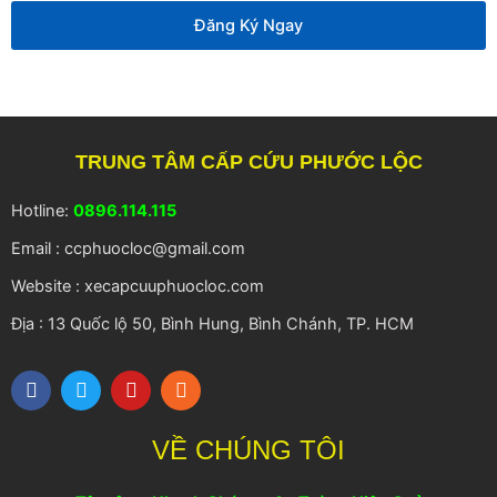
thoại
Đăng Ký Ngay
TRUNG TÂM CẤP CỨU PHƯỚC LỘC
Hotline:
0896.114.115
Email : ccphuocloc@gmail.com
Website : xecapcuuphuocloc.com
Địa : 13 Quốc lộ 50, Bình Hung, Bình Chánh, TP. HCM
F
T
Y
R
a
w
o
s
c
i
u
s
e
t
t
VỀ CHÚNG TÔI
b
t
u
o
e
b