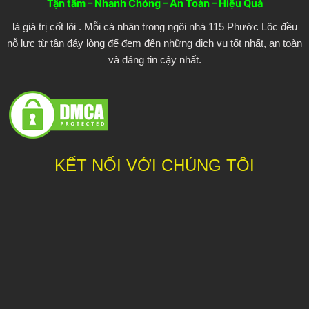
o
r
e
Tận tâm – Nhanh Chóng – An Toàn – Hiệu Quả
k
là giá trị cốt lõi . Mỗi cá nhân trong ngôi nhà 115 Phước Lôc đều
nỗ lực từ tận đáy lòng để đem đến những dịch vụ tốt nhất, an toàn
và đáng tin cậy nhất.
KẾT NỐI VỚI CHÚNG TÔI