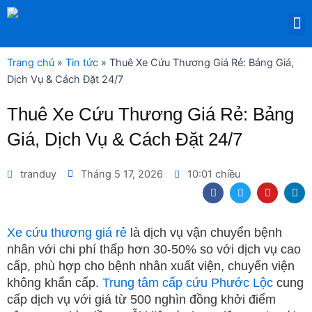
Nhảy
M
tới
DỊCH VỤ THUÊ THIẾT BỊ Y TẾ
nội
dung
Trang chủ
»
Tin tức
»
Thuê Xe Cứu Thương Giá Rẻ: Bảng Giá,
Dịch Vụ & Cách Đặt 24/7
Thuê Xe Cứu Thương Giá Rẻ: Bảng
Giá, Dịch Vụ & Cách Đặt 24/7
tranduy
Tháng 5 17, 2026
10:01 chiều
F
T
Y
L
a
w
o
i
c
i
u
n
e
t
t
k
b
t
u
e
Xe cứu thương giá rẻ
là dịch vụ vận chuyển bệnh
o
e
b
d
nhân với chi phí thấp hơn 30-50% so với dịch vụ cao
o
r
e
i
k
n
cấp, phù hợp cho bệnh nhân xuất viện, chuyển viện
không khẩn cấp.
Trung tâm cấp cứu Phước Lộc
cung
cấp dịch vụ với giá từ 500 nghìn đồng khởi điểm