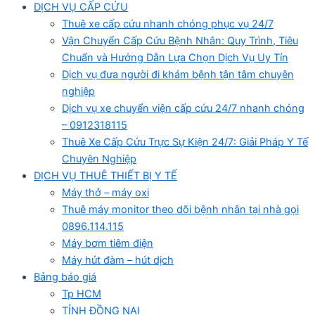
DỊCH VỤ CẤP CỨU
Thuê xe cấp cứu nhanh chóng phục vụ 24/7
Vận Chuyển Cấp Cứu Bệnh Nhân: Quy Trình, Tiêu
Chuẩn và Hướng Dẫn Lựa Chọn Dịch Vụ Uy Tín
Dịch vụ đưa người đi khám bệnh tận tâm chuyên
nghiệp
Dịch vụ xe chuyển viện cấp cứu 24/7 nhanh chóng
– 0912318115
Thuê Xe Cấp Cứu Trực Sự Kiện 24/7: Giải Pháp Y Tế
Chuyên Nghiệp
DỊCH VỤ THUÊ THIẾT BỊ Y TẾ
Máy thở – máy oxi
Thuê máy monitor theo dõi bệnh nhân tại nhà gọi
0896.114.115
Máy bơm tiêm điện
Máy hút đàm – hút dịch
Bảng báo giá
Tp HCM
TỈNH ĐỒNG NAI