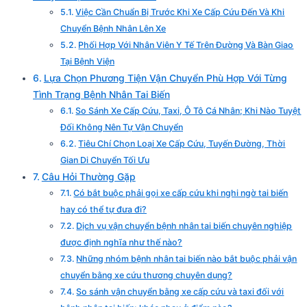
Việc Cần Chuẩn Bị Trước Khi Xe Cấp Cứu Đến Và Khi
Chuyển Bệnh Nhân Lên Xe
Phối Hợp Với Nhân Viên Y Tế Trên Đường Và Bàn Giao
Tại Bệnh Viện
Lựa Chọn Phương Tiện Vận Chuyển Phù Hợp Với Từng
Tình Trạng Bệnh Nhân Tai Biến
So Sánh Xe Cấp Cứu, Taxi, Ô Tô Cá Nhân; Khi Nào Tuyệt
Đối Không Nên Tự Vận Chuyển
Tiêu Chí Chọn Loại Xe Cấp Cứu, Tuyến Đường, Thời
Gian Di Chuyển Tối Ưu
Câu Hỏi Thường Gặp
Có bắt buộc phải gọi xe cấp cứu khi nghi ngờ tai biến
hay có thể tự đưa đi?
Dịch vụ vận chuyển bệnh nhân tai biến chuyên nghiệp
được định nghĩa như thế nào?
Những nhóm bệnh nhân tai biến nào bắt buộc phải vận
chuyển bằng xe cứu thương chuyên dụng?
So sánh vận chuyển bằng xe cấp cứu và taxi đối với