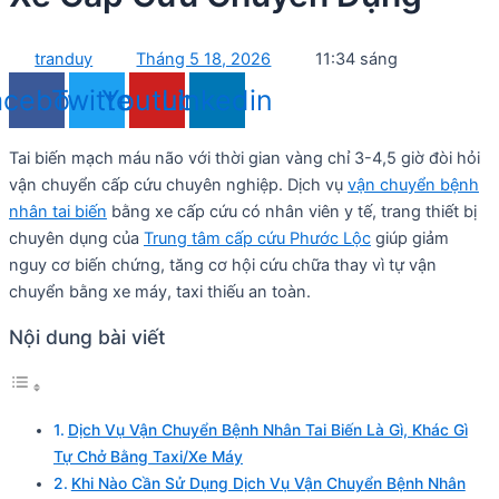
tranduy
Tháng 5 18, 2026
11:34 sáng
acebook
Twitter
Youtube
Linkedin
Tai biến mạch máu não với thời gian vàng chỉ 3-4,5 giờ đòi hỏi
vận chuyển cấp cứu chuyên nghiệp. Dịch vụ
vận chuyển bệnh
nhân tai biến
bằng xe cấp cứu có nhân viên y tế, trang thiết bị
chuyên dụng của
Trung tâm cấp cứu Phước Lộc
giúp giảm
nguy cơ biến chứng, tăng cơ hội cứu chữa thay vì tự vận
chuyển bằng xe máy, taxi thiếu an toàn.
Nội dung bài viết
Dịch Vụ Vận Chuyển Bệnh Nhân Tai Biến Là Gì, Khác Gì
Tự Chở Bằng Taxi/Xe Máy
Khi Nào Cần Sử Dụng Dịch Vụ Vận Chuyển Bệnh Nhân