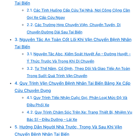
Tai Biến
Các Tình Huống Cấp Cứu Tại Nhà, Nơi Công Cộng Cần
Gọi Xe Cấp Cứu Ngay
Các Trường Hợp Chuyển Viện, Chuyển Tuyến, Di
Chuyển Đường Dài Sau Tai Biến
Nguyên Tắc An Toàn Cốt Lõi Khi Vận Chuyển Bệnh Nhân
Tai Biến
Nguyên Tắc Abc, Kiểm Soát Huyết Áp – Đường Huyết –
Ý Thức Trước Và Trong Khi Di Chuyển
Tư Thế Nằm, Cố Định, Theo Dõi Và Giao Tiếp An Toàn
Trong Suốt Quá Trình Vận Chuyển
Quy Trình Vận Chuyển Bệnh Nhân Tai Biến Bằng Xe Cấp
Cứu Chuyên Dụng
Quy Trình Tiếp Nhận Cuộc Gọi, Phân Loại Mức Độ Và
Điều Phối Xe
Quy Trình Chăm Sóc Trên Xe: Trang Thiết Bị, Nhiệm Vụ
Bác Sĩ – Điều Dưỡng – Lái Xe
Hướng Dẫn Người Nhà Trước, Trong Và Sau Khi Vận
Chuyển Bệnh Nhân Tai Biến