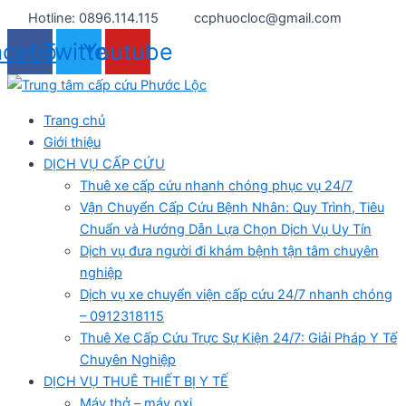
Nhảy
Hotline: 0896.114.115
ccphuocloc@gmail.com
tới
acebook
Twitter
Youtube
nội
dung
Trang chủ
Giới thiệu
DỊCH VỤ CẤP CỨU
Thuê xe cấp cứu nhanh chóng phục vụ 24/7
Vận Chuyển Cấp Cứu Bệnh Nhân: Quy Trình, Tiêu
Chuẩn và Hướng Dẫn Lựa Chọn Dịch Vụ Uy Tín
Dịch vụ đưa người đi khám bệnh tận tâm chuyên
nghiệp
Dịch vụ xe chuyển viện cấp cứu 24/7 nhanh chóng
– 0912318115
Thuê Xe Cấp Cứu Trực Sự Kiện 24/7: Giải Pháp Y Tế
Chuyên Nghiệp
DỊCH VỤ THUÊ THIẾT BỊ Y TẾ
Máy thở – máy oxi