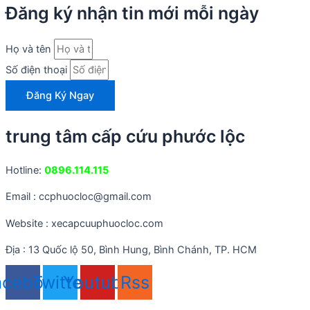
Đăng ký nhận tin mới mỗi ngày
Họ và tên
Số điện thoại
Đăng Ký Ngay
trung tâm cấp cứu phước lộc
Hotline:
0896.114.115
Email : ccphuocloc@gmail.com
Website : xecapcuuphuocloc.com
Địa : 13 Quốc lộ 50, Bình Hung, Bình Chánh, TP. HCM
acebook
Twitter
Youtube
Rss