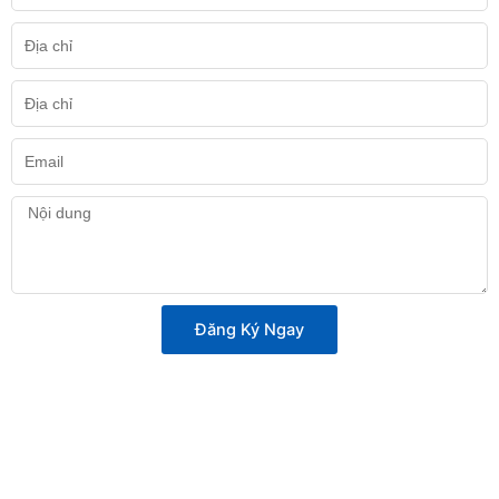
điện
thoại
Địa
chỉ
Địa
chỉ
Email
Nội
dung
Đăng Ký Ngay