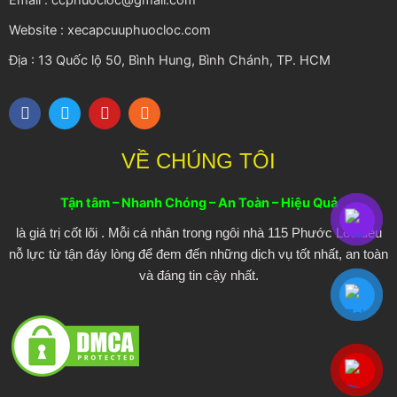
Email : ccphuocloc@gmail.com
Website : xecapcuuphuocloc.com
Địa : 13 Quốc lộ 50, Bình Hung, Bình Chánh, TP. HCM
F
T
Y
R
a
w
o
s
c
i
u
s
e
t
t
VỀ CHÚNG TÔI
b
t
u
o
e
b
o
r
e
Tận tâm – Nhanh Chóng – An Toàn – Hiệu Quả
k
là giá trị cốt lõi . Mỗi cá nhân trong ngôi nhà 115 Phước Lôc đều
nỗ lực từ tận đáy lòng để đem đến những dịch vụ tốt nhất, an toàn
và đáng tin cậy nhất.