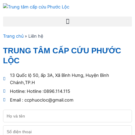
Nhảy
tới
nội
Menu
dung
Trang chủ
»
Liên hệ
TRUNG TÂM CẤP CỨU PHƯỚC
LỘC
13 Quốc lộ 50, ấp 3A, Xã Bình Hưng, Huyện Bình
Chánh,TP.H
Hotline: Hotline :0896.114.115
Email : ccphuocloc@gmail.com
Họ
và
tên
Số