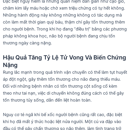
Đặc biệt nguy hiểm là những quan niệm dân gian như cạo gió,
châm kim lấy máu hoặc chờ xem triệu chứng có tự hết không.
Những hành động này không những không có tác dụng mà
còn làm mất thời gian quý báu, thậm chí gây tổn thương thêm
cho người bệnh. Trong khi họ đang “điều trị” bằng các phương
pháp không khoa học, não bộ người bệnh đang chịu tổn
thương ngày càng nặng.
Hậu Quả Tăng Tỷ Lệ Tử Vong Và Biến Chứng
Nặng
Rung lắc mạnh trong quá trình vận chuyển có thể làm tụt huyết
áp đột ngột, gây thêm tổn thương cho não đang thiếu máu.
Đối với những bệnh nhân có tổn thương cột sống cổ kèm
theo như tai nạn, việc di chuyển không đúng cách có thể gây
tổn thương tủy sống, dẫn đến liệt hoàn toàn.
Nguy cơ té ngã khi bế xốc người bệnh cũng rất cao, đặc biệt
khi họ đã mất ý thức hoặc liệt nửa người. Một cú va đập vào
đầu có thể gây chấn thương sọ não thêm, làm tình trạng trở