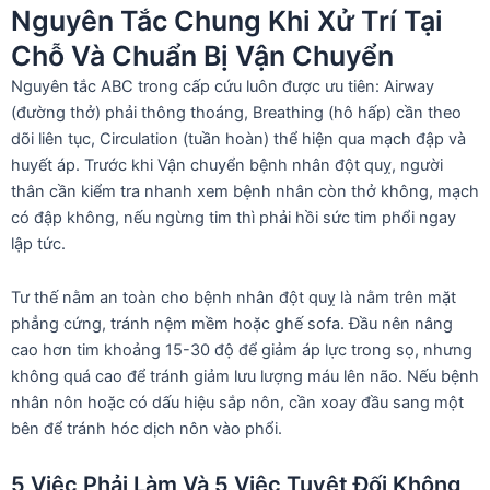
Nguyên Tắc Chung Khi Xử Trí Tại
Chỗ Và Chuẩn Bị Vận Chuyển
Nguyên tắc ABC trong cấp cứu luôn được ưu tiên: Airway
(đường thở) phải thông thoáng, Breathing (hô hấp) cần theo
dõi liên tục, Circulation (tuần hoàn) thể hiện qua mạch đập và
huyết áp. Trước khi Vận chuyển bệnh nhân đột quỵ, người
thân cần kiểm tra nhanh xem bệnh nhân còn thở không, mạch
có đập không, nếu ngừng tim thì phải hồi sức tim phổi ngay
lập tức.
Tư thế nằm an toàn cho bệnh nhân đột quỵ là nằm trên mặt
phẳng cứng, tránh nệm mềm hoặc ghế sofa. Đầu nên nâng
cao hơn tim khoảng 15-30 độ để giảm áp lực trong sọ, nhưng
không quá cao để tránh giảm lưu lượng máu lên não. Nếu bệnh
nhân nôn hoặc có dấu hiệu sắp nôn, cần xoay đầu sang một
bên để tránh hóc dịch nôn vào phổi.
5 Việc Phải Làm Và 5 Việc Tuyệt Đối Không