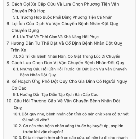
Cách Gọi Xe Cấp Cứu Và Lựa Chọn Phương Tiện Vận
Chuyển Phù Hợp
Trường Hợp Buộc Phải Dùng Phương Tiện Cá Nhân
Lợi Ích Của Dịch Vụ Vận Chuyển Bệnh Nhân Đột Quỵ
Chuyên Dụng
Ưu Thế Về Thời Gian Và Khả Năng Hồi Phục
Hướng Dẫn Tư Thế Đặt Và Cố Định Bệnh Nhân Đột Quỵ
Trên Xe
Xử Trí Khi Bệnh Nhân Nôn, Co Giật Trong Lúc Di Chuyển
Cách Lựa Chọn Đơn Vị Vận Chuyển Bệnh Nhân Đột Quỵ
Những Câu Hỏi Cần Hỏi Trước Khi Đặt Dịch Vụ Vận Chuyển
Bệnh Nhân Đột Quỵ
Kế Hoạch Ứng Phó Đột Quỵ Cho Gia Đình Có Người Nguy
Cơ Cao
Hướng Dẫn Tập Diễn Tập Kịch Bản Cấp Cứu
Câu Hỏi Thường Gặp Về Vận Chuyển Bệnh Nhân Đột
Quỵ
Đột quỵ nhẹ, bệnh nhân còn tỉnh có nên chờ xem có tự hết
rồi mới đi viện?
Có nên cho bệnh nhân uống thuốc hạ huyết áp, aspirin
trước khi vận chuyển?
Đi taxi nhanh hơn chờ xe cấp cứu, có nên tự đi cho nhanh