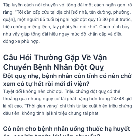
Tập luyện cách nói chuyện với tổng đài một cách ngắn gọn, rõ
ràng: “Tôi cần cấp cứu tại địa chỉ [số nhà, tên đường, phường,
quận], một người 65 tuổi bị nghi ngờ đột quỵ từ 30 phút trước,
triệu chứng miệng lệch, tay phải yếu, nói khó”. Cách trình bày
như vậy giúp tổng đài hiểu ngay mức độ khẩn cấp và điều
động xe phù hợp.
Câu Hỏi Thường Gặp Về Vận
Chuyển Bệnh Nhân Đột Quỵ
Đột quỵ nhẹ, bệnh nhân còn tỉnh có nên chờ
xem có tự hết rồi mới đi viện?
Tuyệt đối không nên chờ đợi. Triệu chứng đột quỵ có thể
thoáng qua nhưng nguy cơ tái phát nặng hơn trong 24-48 giờ
là rất cao. “Thời gian vàng” chỉ tính từ lúc xuất hiện triệu chứng
đầu tiên, không tính lại khi triệu chứng tái phát.
Có nên cho bệnh nhân uống thuốc hạ huyết