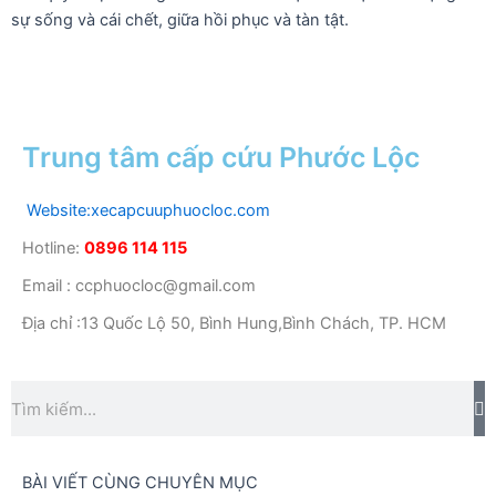
sự sống và cái chết, giữa hồi phục và tàn tật.
Trung tâm cấp cứu Phước Lộc
Website:xecapcuuphuocloc.com
Hotline:
0896 114 115
Email : ccphuocloc@gmail.com
Địa chỉ :13 Quốc Lộ 50, Bình Hung,Bình Chách, TP. HCM
T
Tìm
k
kiếm
BÀI VIẾT CÙNG CHUYÊN MỤC