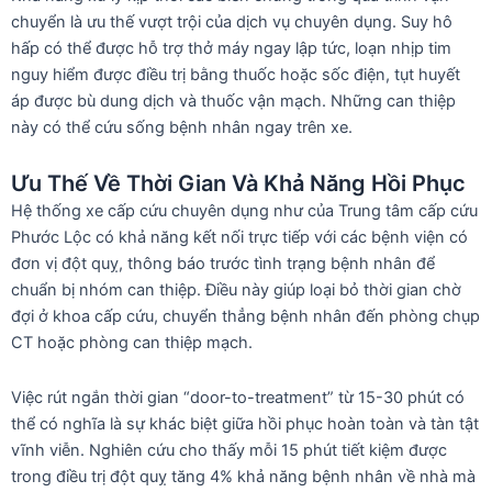
chuyển là ưu thế vượt trội của dịch vụ chuyên dụng. Suy hô
hấp có thể được hỗ trợ thở máy ngay lập tức, loạn nhịp tim
nguy hiểm được điều trị bằng thuốc hoặc sốc điện, tụt huyết
áp được bù dung dịch và thuốc vận mạch. Những can thiệp
này có thể cứu sống bệnh nhân ngay trên xe.
Ưu Thế Về Thời Gian Và Khả Năng Hồi Phục
Hệ thống xe cấp cứu chuyên dụng như của Trung tâm cấp cứu
Phước Lộc có khả năng kết nối trực tiếp với các bệnh viện có
đơn vị đột quỵ, thông báo trước tình trạng bệnh nhân để
chuẩn bị nhóm can thiệp. Điều này giúp loại bỏ thời gian chờ
đợi ở khoa cấp cứu, chuyển thẳng bệnh nhân đến phòng chụp
CT hoặc phòng can thiệp mạch.
Việc rút ngắn thời gian “door-to-treatment” từ 15-30 phút có
thể có nghĩa là sự khác biệt giữa hồi phục hoàn toàn và tàn tật
vĩnh viễn. Nghiên cứu cho thấy mỗi 15 phút tiết kiệm được
trong điều trị đột quỵ tăng 4% khả năng bệnh nhân về nhà mà