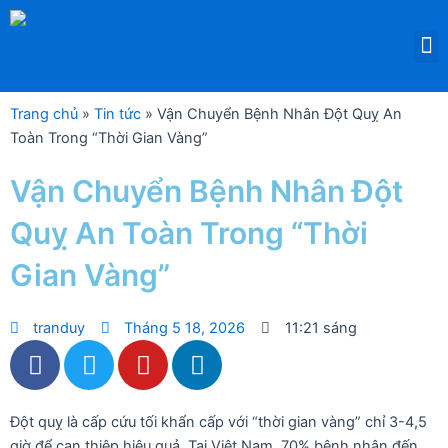
Nhảy
tới
M
DỊCH VỤ THUÊ THIẾT BỊ Y TẾ
nội
dung
Trang chủ
»
Tin tức
»
Vận Chuyển Bệnh Nhân Đột Quỵ An
Toàn Trong “Thời Gian Vàng”
Vận Chuyển Bệnh Nhân Đột
Quỵ An Toàn Trong “Thời
Gian Vàng”
tranduy
Tháng 5 18, 2026
11:21 sáng
F
T
Y
L
a
w
o
i
c
i
u
n
e
t
t
k
Đột quỵ là cấp cứu tối khẩn cấp với “thời gian vàng” chỉ 3-4,5
giờ để can thiệp hiệu quả. Tại Việt Nam, 70% bệnh nhân đến