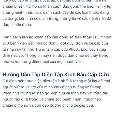
nguy cơ cao như cao huyết áp, đái tháo đường, bệnh tim nên
chuẩn bị sẵn “túi hồ sơ khẩn cấp”. Bao gồm: thẻ bảo hiểm y tế,
chứng minh nhân dân, danh sách đầy đủ các loại thuốc đang
sử dụng, bệnh án cũ quan trọng, thông tin về các bệnh nền đã
được chẩn đoán.
Danh sách liên lạc khẩn cấp cần gồm: số điện thoại 115, ít nhất
2-3 bệnh viện gần nhà có đơn vị đột quỵ, dịch vụ xe cấp cứu
tư nhân uy tín như Trung tâm cấp cứu Phước Lộc, bác sĩ gia
đình nếu có. Thông tin này nên được dán ở nơi dễ thấy trong
nhà và lưu trong điện thoại của mọi thành viên.
Hướng Dẫn Tập Diễn Tập Kịch Bản Cấp Cứu
Gia đình nên thực hiện diễn tập ít nhất 6 tháng một lần để mọi
người biết rõ vai trò của mình khi có tình huống khẩn cấp.
Phân chia rõ: người nào gọi cấp cứu và trình bày với tổng đài,
người nào ở lại trông và chăm sóc bệnh nhân, người nào
chuẩn bị hồ sơ và dọn dẹp đường đi cho xe cấp cứu.