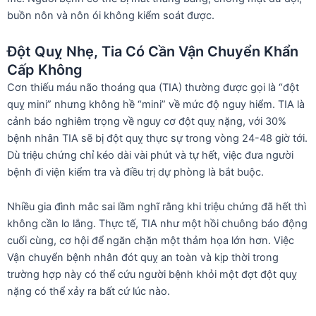
buồn nôn và nôn ói không kiểm soát được.
Đột Quỵ Nhẹ, Tia Có Cần Vận Chuyển Khẩn
Cấp Không
Cơn thiếu máu não thoáng qua (TIA) thường được gọi là “đột
quỵ mini” nhưng không hề “mini” về mức độ nguy hiểm. TIA là
cảnh báo nghiêm trọng về nguy cơ đột quỵ nặng, với 30%
bệnh nhân TIA sẽ bị đột quỵ thực sự trong vòng 24-48 giờ tới.
Dù triệu chứng chỉ kéo dài vài phút và tự hết, việc đưa người
bệnh đi viện kiểm tra và điều trị dự phòng là bắt buộc.
Nhiều gia đình mắc sai lầm nghĩ rằng khi triệu chứng đã hết thì
không cần lo lắng. Thực tế, TIA như một hồi chuông báo động
cuối cùng, cơ hội để ngăn chặn một thảm họa lớn hơn. Việc
Vận chuyển bệnh nhân đót quỵ an toàn và kịp thời trong
trường hợp này có thể cứu người bệnh khỏi một đợt đột quỵ
nặng có thể xảy ra bất cứ lúc nào.