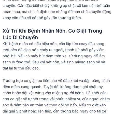
chuyển. Cần đặc biệt chú ý không ép chặt cổ làm cản trở tuần
hoàn máu, mà chỉ cố định nhẹ nhàng để hạn chế chuyển động
xoay vặn đầu cổ có thể gây tổn thương thêm.
Xử Trí Khi Bệnh Nhân Nôn, Co Giật Trong
Lúc Di Chuyển
Khi bệnh nhân có dấu hiệu nôn, cần lập tức xoay đầu sang
một bên để dịch nôn chảy ra ngoài, tránh hít phải gây viêm
phổi hít. Nếu có máy hút đàm trên xe, sử dụng ngay để làm
sạch đường thở. Sau khi hết nôn, vệ sinh miệng sạch sẽ và
đặt lại tư thế đầu cao.
Trường hợp co giật, ưu tiên bảo vệ đầu khỏi va đập bằng cách
đệm mềm xung quanh. Tuyệt đối không được ghì chặt tay
chân hoặc đặt vật cứng vào miệng người bệnh. Hầu hết các
cơn co giật sẽ tự hết trong vài phút, nhiệm vụ của người chăm
sóc là đảm bảo an toàn và theo dõi hô hấp. Nếu co giật kéo
dài quá 5 phút hoặc liên tiếp, cần thông báo ngay cho tài xế