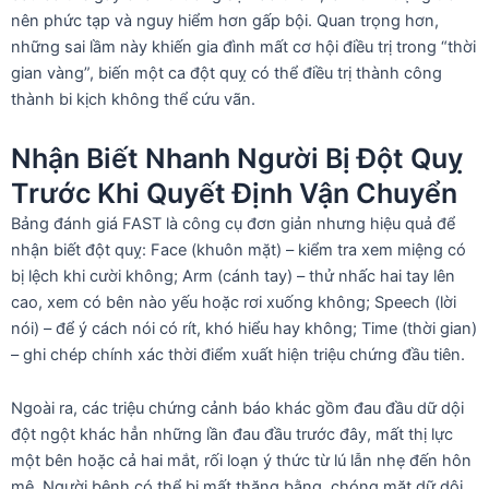
nên phức tạp và nguy hiểm hơn gấp bội. Quan trọng hơn,
những sai lầm này khiến gia đình mất cơ hội điều trị trong “thời
gian vàng”, biến một ca đột quỵ có thể điều trị thành công
thành bi kịch không thể cứu vãn.
Nhận Biết Nhanh Người Bị Đột Quỵ
Trước Khi Quyết Định Vận Chuyển
Bảng đánh giá FAST là công cụ đơn giản nhưng hiệu quả để
nhận biết đột quỵ: Face (khuôn mặt) – kiểm tra xem miệng có
bị lệch khi cười không; Arm (cánh tay) – thử nhấc hai tay lên
cao, xem có bên nào yếu hoặc rơi xuống không; Speech (lời
nói) – để ý cách nói có rít, khó hiểu hay không; Time (thời gian)
– ghi chép chính xác thời điểm xuất hiện triệu chứng đầu tiên.
Ngoài ra, các triệu chứng cảnh báo khác gồm đau đầu dữ dội
đột ngột khác hẳn những lần đau đầu trước đây, mất thị lực
một bên hoặc cả hai mắt, rối loạn ý thức từ lú lẫn nhẹ đến hôn
mê. Người bệnh có thể bị mất thăng bằng, chóng mặt dữ dội,