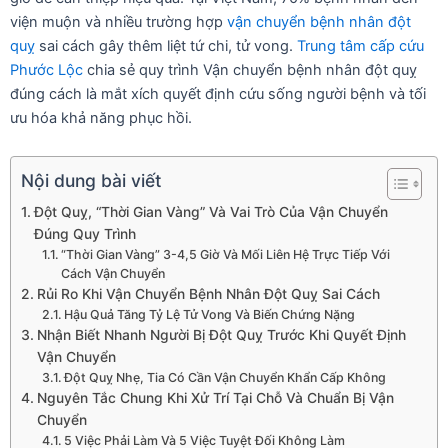
b
t
u
e
viện muộn và nhiều trường hợp
o
e
b
d
vận chuyển bệnh nhân đột
quỵ
sai cách gây thêm liệt tứ chi, tử vong.
Trung tâm cấp cứu
o
r
e
i
Phước Lộc
chia sẻ quy trình Vận chuyển bệnh nhân đột quỵ
k
n
đúng cách là mắt xích quyết định cứu sống người bệnh và tối
ưu hóa khả năng phục hồi.
Nội dung bài viết
Đột Quỵ, “Thời Gian Vàng” Và Vai Trò Của Vận Chuyển
Đúng Quy Trình
“Thời Gian Vàng” 3-4,5 Giờ Và Mối Liên Hệ Trực Tiếp Với
Cách Vận Chuyển
Rủi Ro Khi Vận Chuyển Bệnh Nhân Đột Quỵ Sai Cách
Hậu Quả Tăng Tỷ Lệ Tử Vong Và Biến Chứng Nặng
Nhận Biết Nhanh Người Bị Đột Quỵ Trước Khi Quyết Định
Vận Chuyển
Đột Quỵ Nhẹ, Tia Có Cần Vận Chuyển Khẩn Cấp Không
Nguyên Tắc Chung Khi Xử Trí Tại Chỗ Và Chuẩn Bị Vận
Chuyển
5 Việc Phải Làm Và 5 Việc Tuyệt Đối Không Làm