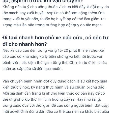
áp, aspirin trước khi vận chuyển?
Không nên tự ý cho uống thuốc vì chưa biết đây là đột quỵ do
tắc mạch hay xuất huyết. Aspirin có thể làm nặng thêm tình
trạng xuất huyết não, thuốc hạ huyết áp có thể làm giảm lưu
lượng máu lên não trong trường hợp đột quỵ do tắc mạch.
Đi taxi nhanh hơn chờ xe cấp cứu, có nên tự
đi cho nhanh hơn?
Nếu xe cấp cứu đến trong vòng 15-20 phút thì nên chờ. Xe
cấp cứu có khả năng xử lý biến chứng và kết nối trước với
bệnh viện, tiết kiệm thời gian tổng thể. Chỉ nên tự đi khi chắc
chắn xe cấp cứu sẽ đến quá muộn.
Vận chuyển bệnh nhân đột quỵ đúng cách là sự kết hợp giữa
kiến thức y học, kỹ năng thực hành và sự chuẩn bị chu đáo.
Mỗi gia đình cần trang bị những kiến thức cơ bản này để có
thể ứng phó kịp thời khi tình huống xảy ra. Hãy nhớ rằng,
trong cuộc đua với thời gian để cứu sống người bệnh đột quỵ,
mỗi quyết định đúng đắn đều có thể tạo nên sự khác biệt giữa