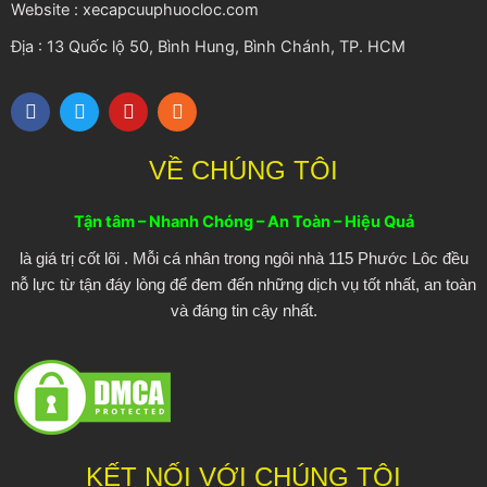
Website : xecapcuuphuocloc.com
Địa : 13 Quốc lộ 50, Bình Hung, Bình Chánh, TP. HCM
F
T
Y
R
a
w
o
s
c
i
u
s
e
t
t
VỀ CHÚNG TÔI
b
t
u
o
e
b
o
r
e
Tận tâm – Nhanh Chóng – An Toàn – Hiệu Quả
k
là giá trị cốt lõi . Mỗi cá nhân trong ngôi nhà 115 Phước Lôc đều
nỗ lực từ tận đáy lòng để đem đến những dịch vụ tốt nhất, an toàn
và đáng tin cậy nhất.
KẾT NỐI VỚI CHÚNG TÔI