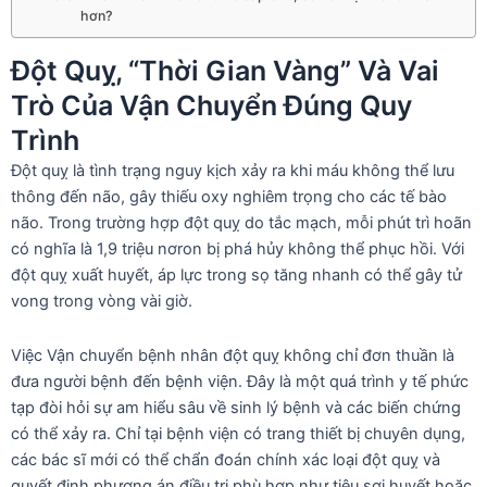
hơn?
Đột Quỵ, “Thời Gian Vàng” Và Vai
Trò Của Vận Chuyển Đúng Quy
Trình
Đột quỵ là tình trạng nguy kịch xảy ra khi máu không thể lưu
thông đến não, gây thiếu oxy nghiêm trọng cho các tế bào
não. Trong trường hợp đột quỵ do tắc mạch, mỗi phút trì hoãn
có nghĩa là 1,9 triệu nơron bị phá hủy không thể phục hồi. Với
đột quỵ xuất huyết, áp lực trong sọ tăng nhanh có thể gây tử
vong trong vòng vài giờ.
Việc Vận chuyển bệnh nhân đột quỵ không chỉ đơn thuần là
đưa người bệnh đến bệnh viện. Đây là một quá trình y tế phức
tạp đòi hỏi sự am hiểu sâu về sinh lý bệnh và các biến chứng
có thể xảy ra. Chỉ tại bệnh viện có trang thiết bị chuyên dụng,
các bác sĩ mới có thể chẩn đoán chính xác loại đột quỵ và
quyết định phương án điều trị phù hợp như tiêu sợi huyết hoặc