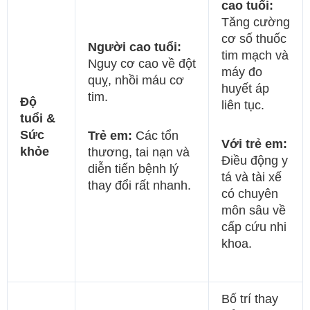
cao tuổi:
Tăng cường
cơ số thuốc
Người cao tuổi:
tim mạch và
Nguy cơ cao về đột
máy đo
quỵ, nhồi máu cơ
huyết áp
tim.
Độ
liên tục.
tuổi &
Sức
Trẻ em:
Các tổn
Với trẻ em:
khỏe
thương, tai nạn và
Điều động y
diễn tiến bệnh lý
tá và tài xế
thay đổi rất nhanh.
có chuyên
môn sâu về
cấp cứu nhi
khoa.
Bố trí thay