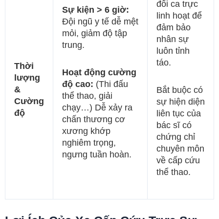
đổi ca trực
Sự kiện > 6 giờ:
linh hoạt để
Đội ngũ y tế dễ mệt
đảm bảo
mỏi, giảm độ tập
nhân sự
trung.
luôn tỉnh
táo.
Thời
Hoạt động cường
lượng
độ cao:
(Thi đấu
&
Bắt buộc có
thể thao, giải
Cường
sự hiện diện
chạy…) Dễ xảy ra
độ
liên tục của
chấn thương cơ
bác sĩ có
xương khớp
chứng chỉ
nghiêm trọng,
chuyên môn
ngưng tuần hoàn.
về cấp cứu
thể thao.