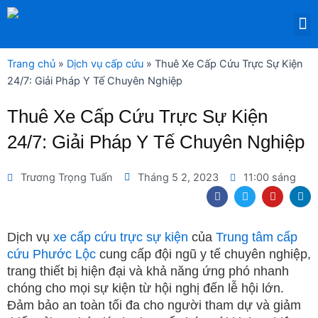
Nhảy
M
tới
DỊCH VỤ THUÊ THIẾT BỊ Y TẾ
nội
dung
Trang chủ
»
Dịch vụ cấp cứu
»
Thuê Xe Cấp Cứu Trực Sự Kiện
24/7: Giải Pháp Y Tế Chuyên Nghiệp
Thuê Xe Cấp Cứu Trực Sự Kiện
24/7: Giải Pháp Y Tế Chuyên Nghiệp
Trương Trọng Tuấn
Tháng 5 2, 2023
11:00 sáng
F
T
Y
L
a
w
o
i
c
i
u
n
e
t
t
k
b
t
u
e
Dịch vụ
xe cấp cứu trực sự kiện
của
Trung tâm cấp
o
e
b
d
cứu Phước Lộc
cung cấp đội ngũ y tế chuyên nghiệp,
o
r
e
i
k
n
trang thiết bị hiện đại và khả năng ứng phó nhanh
chóng cho mọi sự kiện từ hội nghị đến lễ hội lớn.
Đảm bảo an toàn tối đa cho người tham dự và giảm