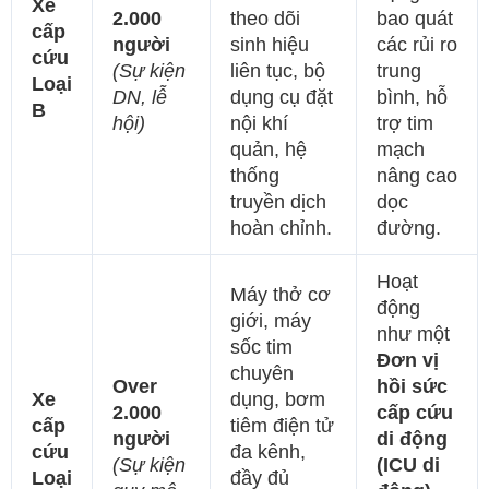
Xe
2.000
theo dõi
bao quát
cấp
người
sinh hiệu
các rủi ro
cứu
(Sự kiện
liên tục, bộ
trung
Loại
DN, lễ
dụng cụ đặt
bình, hỗ
B
hội)
nội khí
trợ tim
quản, hệ
mạch
thống
nâng cao
truyền dịch
dọc
hoàn chỉnh.
đường.
Hoạt
Máy thở cơ
động
giới, máy
như một
sốc tim
Đơn vị
chuyên
Over
hồi sức
Xe
dụng, bơm
2.000
cấp cứu
cấp
tiêm điện tử
người
di động
cứu
đa kênh,
(Sự kiện
(ICU di
Loại
đầy đủ