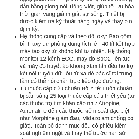
dẫn bằng giọng nói Tiếng Việt, giúp tối ưu hóa
thời gian vàng giành giật sự sống. Thiết bị
được kiểm tra kỹ thuật hàng ngày và thay pin
định kỳ.
Hệ thống cung cấp và theo dõi oxy: Bao gồm
bình oxy dự phòng dung tích lớn 40 lít kết hợp
máy tạo oxy từ không khí tự nhiên. Hệ thống
monitor 12 kênh ECG, máy đo SpO2 liên tục
và máy đo huyết áp không xâm lấn đều hỗ trợ
kết nối truyền dữ liệu từ xa để bác sĩ tại trung
tâm có thể hội chẩn trực tiếp dọc đường.
Tủ thuốc cấp cứu chuẩn Bộ Y tế: Luôn chuẩn
bị sẵn sàng 25 loại thuốc cấp cứu thiết yếu (từ
các thuốc trợ tim khẩn cấp như Atropine,
Adrenaline đến các thuốc kiểm soát đặc biệt
như Morphine giảm đau, Midazolam chống co
giật). Toàn bộ danh mục đều có phiếu kiểm
soát nghiêm ngặt và thay thế trước hạn sử