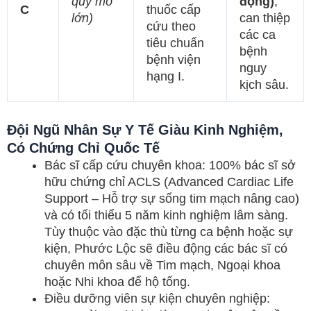
quy mô
động)
,
C
thuốc cấp
lớn)
can thiệp
cứu theo
các ca
tiêu chuẩn
bệnh
bệnh viện
nguy
hạng I.
kịch sâu.
Đội Ngũ Nhân Sự Y Tế Giàu Kinh Nghiệm,
Có Chứng Chỉ Quốc Tế
Bác sĩ cấp cứu chuyên khoa: 100% bác sĩ sở
hữu chứng chỉ ACLS (Advanced Cardiac Life
Support – Hỗ trợ sự sống tim mạch nâng cao)
và có tối thiểu 5 năm kinh nghiệm lâm sàng.
Tùy thuộc vào đặc thù từng ca bệnh hoặc sự
kiện, Phước Lộc sẽ điều động các bác sĩ có
chuyên môn sâu về Tim mạch, Ngoại khoa
hoặc Nhi khoa để hộ tống.
Điều dưỡng viên sự kiện chuyên nghiệp: