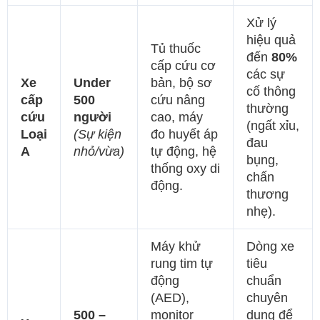
Xử lý
hiệu quả
Tủ thuốc
đến
80%
cấp cứu cơ
các sự
Xe
Under
bản, bộ sơ
cố thông
cấp
500
cứu nâng
thường
cứu
người
cao, máy
(ngất xỉu,
Loại
(Sự kiện
đo huyết áp
đau
A
nhỏ/vừa)
tự động, hệ
bụng,
thống oxy di
chấn
động.
thương
nhẹ).
Máy khử
Dòng xe
rung tim tự
tiêu
động
chuẩn
(AED),
chuyên
500 –
monitor
dụng để