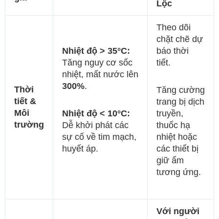
Lộc
Theo dõi
chặt chẽ dự
Nhiệt độ > 35°C:
báo thời
Tăng nguy cơ sốc
tiết.
nhiệt, mất nước lên
300%
.
Thời
Tăng cường
tiết &
trang bị dịch
Môi
Nhiệt độ < 10°C:
truyền,
trường
Dễ khởi phát các
thuốc hạ
sự cố về tim mạch,
nhiệt hoặc
huyết áp.
các thiết bị
giữ ấm
tương ứng.
Với người