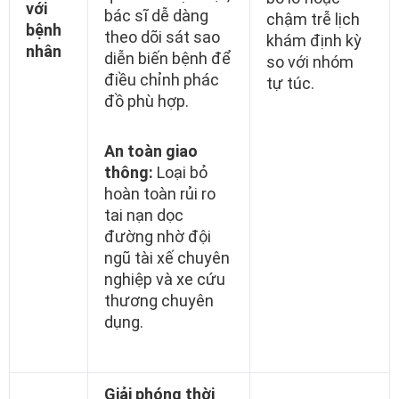
với
bác sĩ dễ dàng
chậm trễ lịch
bệnh
theo dõi sát sao
khám định kỳ
nhân
diễn biến bệnh để
so với nhóm
điều chỉnh phác
tự túc.
đồ phù hợp.
An toàn giao
thông:
Loại bỏ
hoàn toàn rủi ro
tai nạn dọc
đường nhờ đội
ngũ tài xế chuyên
nghiệp và xe cứu
thương chuyên
dụng.
Giải phóng thời