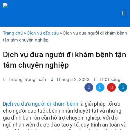
Nhảy
tới
M
DỊCH VỤ THUÊ THIẾT BỊ Y TẾ
nội
dung
Trang chủ
»
Dịch vụ cấp cứu
»
Dịch vụ đưa người đi khám bệnh
tận tâm chuyên nghiệp
Dịch vụ đưa người đi khám bệnh tận
tâm chuyên nghiệp
Trương Trọng Tuấn
Tháng 5 2, 2023
11:01 sáng
F
T
Y
L
a
w
o
i
c
i
u
n
e
t
t
k
b
t
u
e
Dịch vụ đưa người đi khám bệnh
là giải pháp tối ưu
o
e
b
d
cho người cao tuổi, bệnh nhân khuyết tật và những
o
r
e
i
k
n
gia đình bận rộn cần hỗ trợ chuyên nghiệp. Với đội
ngũ nhân viên được đào tạo y tế, quy trình an toàn và