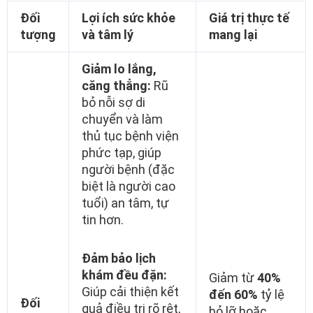
Đối
Lợi ích sức khỏe
Giá trị thực tế
tượng
và tâm lý
mang lại
Giảm lo lắng,
căng thẳng:
Rũ
bỏ nỗi sợ di
chuyển và làm
thủ tục bệnh viện
phức tạp, giúp
người bệnh (đặc
biệt là người cao
tuổi) an tâm, tự
tin hơn.
Đảm bảo lịch
khám đều đặn:
Giảm từ
40%
Giúp cải thiện kết
đến 60%
tỷ lệ
Đối
quả điều trị rõ rệt,
bỏ lỡ hoặc