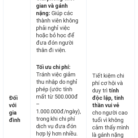
gian và gánh
nặng:
Giúp các
thành viên không
phải nghỉ việc
hoặc bỏ học để
đưa đón người
thân đi viện.
Tối ưu chi phí:
Tránh việc giảm
Tiết kiệm chi
thu nhập do nghỉ
phí cơ hội và
phép (ước tính
duy trì
tính
mất từ 500.000đ
Đối
độc lập, tinh
–
với
thần vui vẻ
1.000.000đ/ngày),
gia
cho người cao
trong khi chi phí
đình
tuổi vì không
dịch vụ đưa đón
cảm thấy mình
hợp lý hơn nhiều.
là gánh nặng