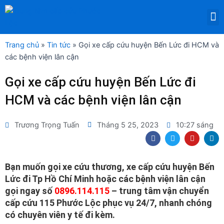
Nhảy
M
tới
DỊCH VỤ THUÊ THIẾT BỊ Y TẾ
nội
dung
Trang chủ
»
Tin tức
»
Gọi xe cấp cứu huyện Bến Lức đi HCM và
các bệnh viện lân cận
Gọi xe cấp cứu huyện Bến Lức đi
HCM và các bệnh viện lân cận
Trương Trọng Tuấn
Tháng 5 25, 2023
10:27 sáng
F
T
Y
L
a
w
o
i
c
i
u
n
e
t
t
k
b
t
u
e
Bạn muốn gọi xe cứu thương, xe cấp cứu huyện Bến
o
e
b
d
Lức đi Tp Hồ Chí Minh hoặc các bệnh viện lân cận
o
r
e
i
k
n
gọi ngay số
0896.114.115
– trung tâm vận chuyển
cấp cứu 115 Phước Lộc phục vụ 24/7, nhanh chóng
có chuyên viên y tế đi kèm.