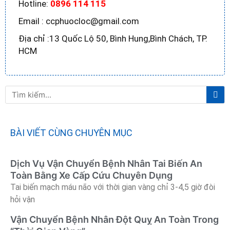
Hotline:
0896 114 115
Email : ccphuocloc@gmail.com
Địa chỉ :13 Quốc Lộ 50, Bình Hung,Bình Chách, TP.
HCM
Tì
Tìm
ki
kiếm
BÀI VIẾT CÙNG CHUYÊN MỤC
Dịch Vụ Vận Chuyển Bệnh Nhân Tai Biến An
Toàn Bằng Xe Cấp Cứu Chuyên Dụng
Tai biến mạch máu não với thời gian vàng chỉ 3-4,5 giờ đòi
hỏi vận
Vận Chuyển Bệnh Nhân Đột Quỵ An Toàn Trong