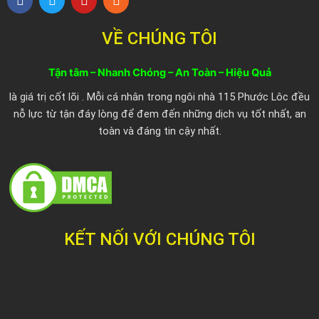
a
w
o
s
c
i
u
s
e
t
t
VỀ CHÚNG TÔI
b
t
u
o
e
b
o
r
e
Tận tâm – Nhanh Chóng – An Toàn – Hiệu Quả
k
là giá trị cốt lõi . Mỗi cá nhân trong ngôi nhà 115 Phước Lôc đều
nỗ lực từ tận đáy lòng để đem đến những dịch vụ tốt nhất, an
toàn và đáng tin cậy nhất.
KẾT NỐI VỚI CHÚNG TÔI