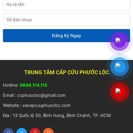
Họ
và
tên
Số
điện
thoại
Đăng Ký Ngay
TRUNG TÂM CẤP CỨU PHƯỚC LỘC
Hotline:
0896.114.115
Email : ccphuocloc@gmail.com
Website : xecapcuuphuocloc.com
Địa : 13 Quốc lộ 50, Bình Hung, Bình Chánh, TP. HCM
F
T
Y
R