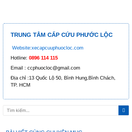
TRUNG TÂM CẤP CỨU PHƯỚC LỘC
Website:xecapcuuphuocloc.com
Hotline:
0896 114 115
Email : ccphuocloc@gmail.com
Địa chỉ :13 Quốc Lộ 50, Bình Hung,Bình Chách,
TP. HCM
Tì
Tìm
ki
kiếm