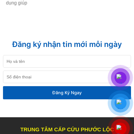
dụng giúp
Đăng ký nhận tin mới mỗi ngày
Họ
và
tên
Số
điện
thoại
Đăng Ký Ngay
TRUNG TÂM CẤP CỨU PHƯỚC LỘC