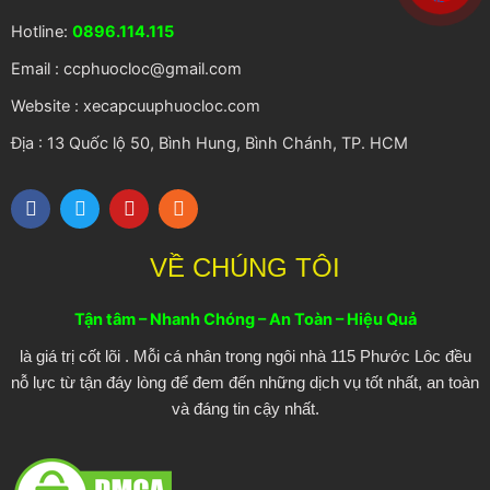
Hotline:
0896.114.115
Email : ccphuocloc@gmail.com
Website : xecapcuuphuocloc.com
Địa : 13 Quốc lộ 50, Bình Hung, Bình Chánh, TP. HCM
F
T
Y
R
a
w
o
s
c
i
u
s
e
t
t
VỀ CHÚNG TÔI
b
t
u
o
e
b
o
r
e
Tận tâm – Nhanh Chóng – An Toàn – Hiệu Quả
k
là giá trị cốt lõi . Mỗi cá nhân trong ngôi nhà 115 Phước Lôc đều
nỗ lực từ tận đáy lòng để đem đến những dịch vụ tốt nhất, an toàn
và đáng tin cậy nhất.