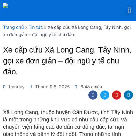
Nhảy
M
tới
DỊCH VỤ THUÊ THIẾT BỊ Y TẾ
nội
dung
Trang chủ
»
Tin tức
»
Xe cấp cứu Xã Long Cang, Tây Ninh, gọi
xe đơn giản – đội ngũ y tế chu đáo.
Xe cấp cứu Xã Long Cang, Tây Ninh,
gọi xe đơn giản – đội ngũ y tế chu
đáo.
tranduy
Tháng 9 8, 2025
8:48 chiều
F
T
Y
L
a
w
o
i
c
i
u
n
e
t
t
k
b
t
u
e
Xã Long Cang, thuộc huyện Cần Đước, tỉnh Tây Ninh
o
e
b
d
là một trong những khu vực có nhu cầu cấp cứu và
o
r
e
i
k
n
chuyển viện tăng cao do dân cư đông đúc, tai nạn
giao thông và bệnh lý đột ngột. Trong những tình