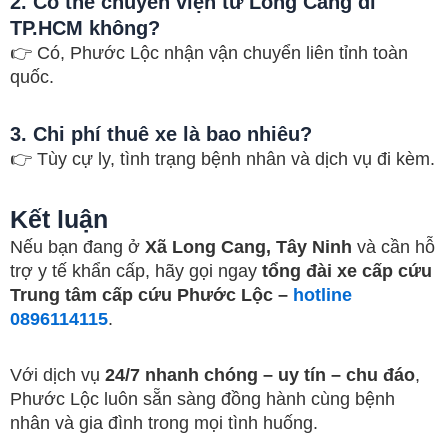
2. Có thể chuyển viện từ Long Cang đi
TP.HCM không?
👉 Có, Phước Lộc nhận vận chuyển liên tỉnh toàn
quốc.
3. Chi phí thuê xe là bao nhiêu?
👉 Tùy cự ly, tình trạng bệnh nhân và dịch vụ đi kèm.
Kết luận
Nếu bạn đang ở
Xã Long Cang, Tây Ninh
và cần hỗ
trợ y tế khẩn cấp, hãy gọi ngay
tổng đài xe cấp cứu
Trung tâm cấp cứu Phước Lộc –
hotline
0896114115
.
Với dịch vụ
24/7 nhanh chóng – uy tín – chu đáo
,
Phước Lộc luôn sẵn sàng đồng hành cùng bệnh
nhân và gia đình trong mọi tình huống.