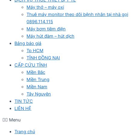
Máy thở – máy oxi
Thuê máy monitor theo dõi bệnh nhân tại nhà gọi
0896.114.115
Máy bơm tiêm điện
Máy hút đàm – hút dịch
Bảng báo giá
Tp HCM
TỈNH ĐỒNG NAI
CẤP CỨU TỈNH
Miền Bắc
Miền Trung
Miền Nam
Tây Nguyên
TIN TỨC
LIÊN HỆ
Menu
Trang chủ