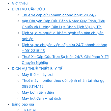
Giới thiệu
DỊCH VỤ CẤP CỨU
Thuê xe cấp cứu nhanh chóng phục vụ 24/7
Vận Chuyển Cấp Cứu Bệnh Nhân: Quy Trình, Tiêu
Chuẩn và Hướng Dẫn Lựa Chọn Dịch Vụ Uy Tín
Dịch vụ đưa người đi khám bệnh tận tâm chuyên
nghiệp
Dịch vụ xe chuyển viện cấp cứu 24/7 nhanh chóng
– 0912318115
Thuê Xe Cấp Cứu Trực Sự Kiện 24/7: Giải Pháp Y Tế
Chuyên Nghiệp
DỊCH VỤ THUÊ THIẾT BỊ Y TẾ
Máy thở – máy oxi
Thuê máy monitor theo dõi bệnh nhân tại nhà gọi
0896.114.115
Máy bơm tiêm điện
Máy hút đàm – hút dịch
Bảng báo giá
Tp HCM