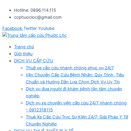
Nhảy
Hotline: 0896.114.115
tới
ccphuocloc@gmail.com
nội
dung
Facebook
Twitter
Youtube
Trang chủ
Giới thiệu
DỊCH VỤ CẤP CỨU
Thuê xe cấp cứu nhanh chóng phục vụ 24/7
Vận Chuyển Cấp Cứu Bệnh Nhân: Quy Trình, Tiêu
Chuẩn và Hướng Dẫn Lựa Chọn Dịch Vụ Uy Tín
Dịch vụ đưa người đi khám bệnh tận tâm chuyên
nghiệp
Dịch vụ xe chuyển viện cấp cứu 24/7 nhanh chóng
– 0912318115
Thuê Xe Cấp Cứu Trực Sự Kiện 24/7: Giải Pháp Y Tế
Chuyên Nghiệp
DỊCH VỤ THUÊ THIẾT BỊ Y TẾ