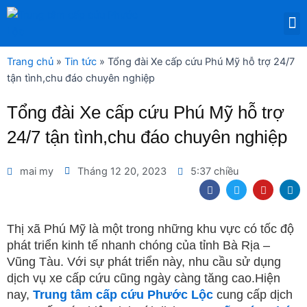
Nhảy
M
tới
DỊCH VỤ THUÊ THIẾT BỊ Y TẾ
nội
dung
Trang chủ
»
Tin tức
»
Tổng đài Xe cấp cứu Phú Mỹ hỗ trợ 24/7
tận tình,chu đáo chuyên nghiệp
Tổng đài Xe cấp cứu Phú Mỹ hỗ trợ
24/7 tận tình,chu đáo chuyên nghiệp
mai my
Tháng 12 20, 2023
5:37 chiều
F
T
Y
L
a
w
o
i
c
i
u
n
e
t
t
k
b
t
u
e
Thị xã Phú Mỹ là một trong những khu vực có tốc độ
o
e
b
d
phát triển kinh tế nhanh chóng của tỉnh Bà Rịa –
o
r
e
i
k
n
Vũng Tàu. Với sự phát triển này, nhu cầu sử dụng
dịch vụ xe cấp cứu cũng ngày càng tăng cao.Hiện
nay,
Trung tâm cấp cứu Phước Lộc
cung cấp dịch