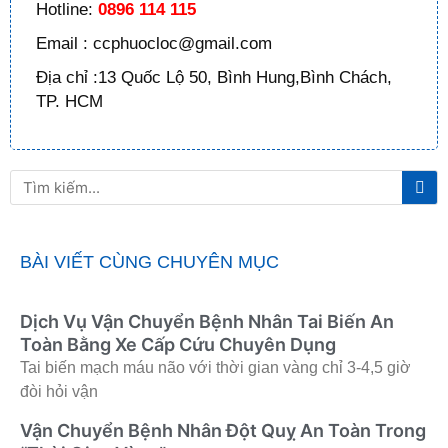
Hotline:
0896 114 115
Email : ccphuocloc@gmail.com
Địa chỉ :13 Quốc Lộ 50, Bình Hung,Bình Chách,
TP. HCM
Tì
Tìm
ki
kiếm
BÀI VIẾT CÙNG CHUYÊN MỤC
Dịch Vụ Vận Chuyển Bệnh Nhân Tai Biến An
Toàn Bằng Xe Cấp Cứu Chuyên Dụng
Tai biến mạch máu não với thời gian vàng chỉ 3-4,5 giờ
đòi hỏi vận
Vận Chuyển Bệnh Nhân Đột Quỵ An Toàn Trong