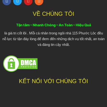
a
w
o
s
c
i
u
s
e
t
t
VỀ CHÚNG TÔI
b
t
u
o
e
b
o
r
e
Tận tâm – Nhanh Chóng – An Toàn – Hiệu Quả
k
là giá trị cốt lõi . Mỗi cá nhân trong ngôi nhà 115 Phước Lôc đều
nỗ lực từ tận đáy lòng để đem đến những dịch vụ tốt nhất, an toàn
và đáng tin cậy nhất.
KẾT NỐI VỚI CHÚNG TÔI