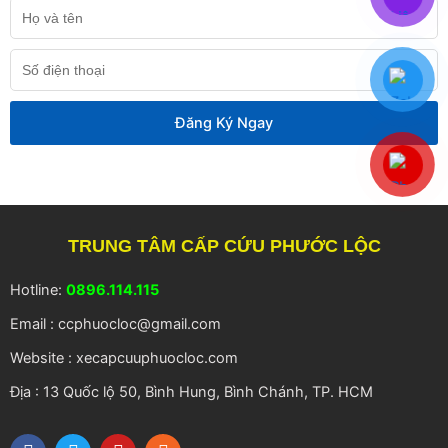
Họ
và
tên
Số
điện
thoại
Đăng Ký Ngay
TRUNG TÂM CẤP CỨU PHƯỚC LỘC
Hotline:
0896.114.115
Email : ccphuocloc@gmail.com
Website : xecapcuuphuocloc.com
Địa : 13 Quốc lộ 50, Bình Hung, Bình Chánh, TP. HCM
F
T
Y
R