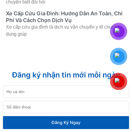
chuyên biệt đòi hỏi
Xe Cấp Cứu Gia Đình: Hướng Dẫn An Toàn, Chi
Phí Và Cách Chọn Dịch Vụ
Xe cấp cứu gia đình là dịch vụ vận chuyển y tế chuyên
dụng giúp
Đăng ký nhận tin mới mỗi ngày
Họ
và
tên
Số
điện
thoại
Đăng Ký Ngay