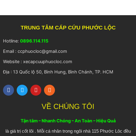
TRUNG TÂM CẤP CỨU PHƯỚC LỘC
Hotline:
0896.114.115
Email : ccphuocloc@gmail.com
Website : xecapcuuphuocloc.com
Địa : 13 Quốc lộ 50, Bình Hung, Bình Chánh, TP. HCM
F
T
Y
R
a
w
o
s
c
i
u
s
e
t
t
VỀ CHÚNG TÔI
b
t
u
o
e
b
o
r
e
Tận tâm – Nhanh Chóng – An Toàn – Hiệu Quả
k
là giá trị cốt lõi . Mỗi cá nhân trong ngôi nhà 115 Phước Lôc đều