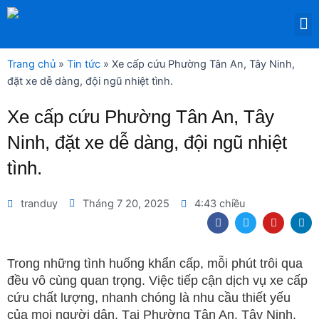
Nhảy
M
tới
DỊCH VỤ THUÊ THIẾT BỊ Y TẾ
nội
dung
Trang chủ
»
Tin tức
»
Xe cấp cứu Phường Tân An, Tây Ninh,
đặt xe dễ dàng, đội ngũ nhiệt tình.
Xe cấp cứu Phường Tân An, Tây
Ninh, đặt xe dễ dàng, đội ngũ nhiệt
tình.
tranduy
Tháng 7 20, 2025
4:43 chiều
F
T
Y
L
a
w
o
i
c
i
u
n
e
t
t
k
b
t
u
e
Trong những tình huống khẩn cấp, mỗi phút trôi qua
o
e
b
d
đều vô cùng quan trọng. Việc tiếp cận dịch vụ xe cấp
o
r
e
i
k
n
cứu chất lượng, nhanh chóng là nhu cầu thiết yếu
của mọi người dân. Tại Phường Tân An, Tây Ninh,