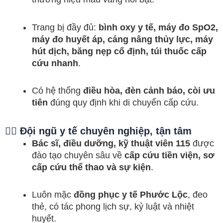
Trang bị đầy đủ:
bình oxy y tế, máy đo SpO2,
máy đo huyết áp, cáng nâng thủy lực, máy
hút dịch, băng nẹp cố định, túi thuốc cấp
cứu nhanh
.
Có hệ thống
điều hòa, đèn cảnh báo, còi ưu
tiên
đúng quy định khi di chuyển cấp cứu.
👨‍⚕️ Đội ngũ y tế chuyên nghiệp, tận tâm
Bác sĩ, điều dưỡng, kỹ thuật viên 115
được
đào tạo chuyên sâu về
cấp cứu tiền viện, sơ
cấp cứu thể thao và sự kiện
.
Luôn mặc
đồng phục y tế Phước Lộc
, đeo
thẻ, có tác phong lịch sự, kỷ luật và nhiệt
huyết.