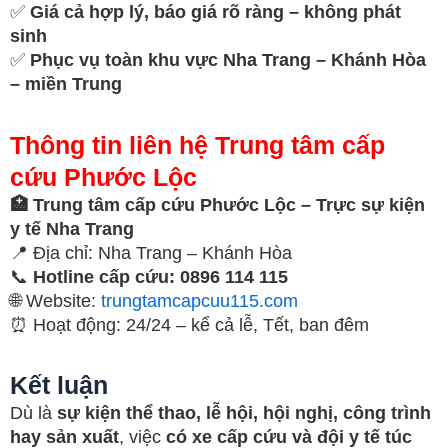
✅
Giá cả hợp lý, báo giá rõ ràng – không phát
sinh
✅
Phục vụ toàn khu vực Nha Trang – Khánh Hòa
– miền Trung
Thông tin liên hệ Trung tâm cấp
cứu Phước Lộc
🏥 Trung tâm cấp cứu Phước Lộc – Trực sự kiện
y tế Nha Trang
📍 Địa chỉ: Nha Trang – Khánh Hòa
📞
Hotline cấp cứu: 0896 114 115
🌐 Website:
trungtamcapcuu115.com
⏰ Hoạt động: 24/24 – kể cả lễ, Tết, ban đêm
Kết luận
Dù là
sự kiện thể thao, lễ hội, hội nghị, công trình
hay sản xuất
, việc
có xe cấp cứu và đội y tế túc