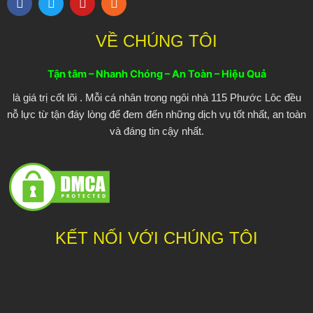
a
w
o
s
c
i
u
s
e
t
t
VỀ CHÚNG TÔI
b
t
u
o
e
b
o
r
e
Tận tâm – Nhanh Chóng – An Toàn – Hiệu Quả
k
là giá trị cốt lõi . Mỗi cá nhân trong ngôi nhà 115 Phước Lôc đều
nỗ lực từ tận đáy lòng để đem đến những dịch vụ tốt nhất, an toàn
và đáng tin cậy nhất.
KẾT NỐI VỚI CHÚNG TÔI