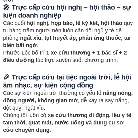
🎤 Trực cấp cứu hội nghị – hội thảo – sự
kiện doanh nghiệp
Các buổi
hội nghị, họp báo, lễ ký kết, hội thảo
quy
tụ hàng trăm người nên luôn cần đội ngũ y tế đề
phòng
ngất xỉu, tụt huyết áp, phản ứng thuốc, tai
biến bất ngờ
.
Phước Lộc bố trí
1 xe cứu thương + 1 bác sĩ + 2
điều dưỡng
túc trực xuyên suốt chương trình.
🎉 Trực cấp cứu tại tiệc ngoài trời, lễ hội
âm nhạc, sự kiện cộng đồng
Các sự kiện ngoài trời thường có yếu tố
nắng nóng,
đông người, không gian mở
, dễ xảy ra say nắng,
đột quỵ, ngất xỉu.
Chúng tôi luôn có
xe cứu thương di động, lều y tế
tạm thời, quạt mát, nước uống và dụng cụ sơ
cứu chuyên dụng
.