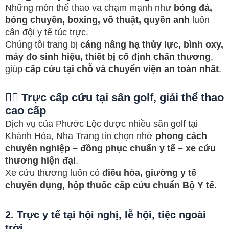
Những môn thể thao va chạm mạnh như
bóng đá,
bóng chuyền, boxing, võ thuật, quyền anh
luôn
cần đội y tế túc trực.
Chúng tôi trang bị
cáng nâng hạ thủy lực, bình oxy,
máy đo sinh hiệu, thiết bị cố định chấn thương
,
giúp
cấp cứu tại chỗ và chuyển viện an toàn nhất
.
🏌️‍♂️ Trực cấp cứu tại sân golf, giải thể thao
cao cấp
Dịch vụ của Phước Lộc được nhiều sân golf tại
Khánh Hòa, Nha Trang tin chọn nhờ
phong cách
chuyên nghiệp – đồng phục chuẩn y tế – xe cứu
thương hiện đại
.
Xe cứu thương luôn có
điều hòa, giường y tế
chuyên dụng, hộp thuốc cấp cứu chuẩn Bộ Y tế
.
2. Trực y tế tại hội nghị, lễ hội, tiệc ngoài
trời