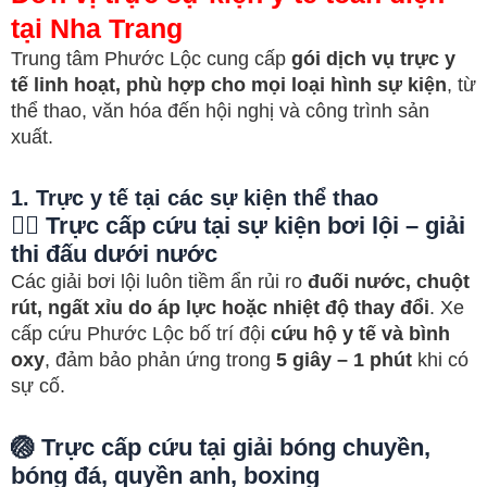
tại Nha Trang
Trung tâm Phước Lộc cung cấp
gói dịch vụ trực y
tế linh hoạt, phù hợp cho mọi loại hình sự kiện
, từ
thể thao, văn hóa đến hội nghị và công trình sản
xuất.
1. Trực y tế tại các sự kiện thể thao
🏊‍♂️ Trực cấp cứu tại sự kiện bơi lội – giải
thi đấu dưới nước
Các giải bơi lội luôn tiềm ẩn rủi ro
đuối nước, chuột
rút, ngất xỉu do áp lực hoặc nhiệt độ thay đổi
. Xe
cấp cứu Phước Lộc bố trí đội
cứu hộ y tế và bình
oxy
, đảm bảo phản ứng trong
5 giây – 1 phút
khi có
sự cố.
🏐 Trực cấp cứu tại giải bóng chuyền,
bóng đá, quyền anh, boxing