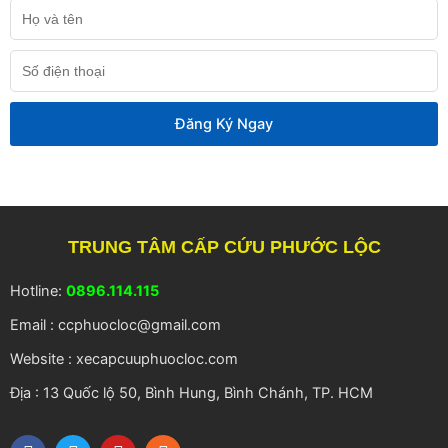
Họ
và
tên
Số
điện
thoại
Đăng Ký Ngay
TRUNG TÂM CẤP CỨU PHƯỚC LỘC
Hotline:
0896.114.115
Email : ccphuocloc@gmail.com
Website : xecapcuuphuocloc.com
Địa : 13 Quốc lộ 50, Bình Hung, Bình Chánh, TP. HCM
F
T
Y
R