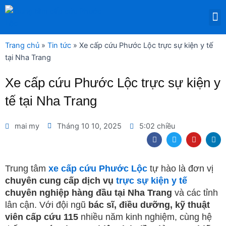
Nhảy
M
tới
DỊCH VỤ THUÊ THIẾT BỊ Y TẾ
nội
dung
Trang chủ
»
Tin tức
»
Xe cấp cứu Phước Lộc trực sự kiện y tế
tại Nha Trang
Xe cấp cứu Phước Lộc trực sự kiện y
tế tại Nha Trang
mai my
Tháng 10 10, 2025
5:02 chiều
F
T
Y
L
a
w
o
i
c
i
u
n
e
t
t
k
b
t
u
e
Trung tâm
xe cấp cứu Phước Lộc
tự hào là đơn vị
o
e
b
d
chuyên cung cấp dịch vụ
trực sự kiện y tế
o
r
e
i
k
n
chuyên nghiệp hàng đầu tại Nha Trang
và các tỉnh
lân cận. Với đội ngũ
bác sĩ, điều dưỡng, kỹ thuật
viên cấp cứu 115
nhiều năm kinh nghiệm, cùng hệ