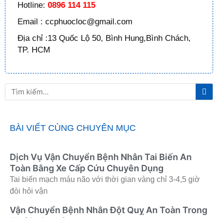
Hotline:
0896 114 115
Email : ccphuocloc@gmail.com
Địa chỉ :13 Quốc Lộ 50, Bình Hung,Bình Chách,
TP. HCM
Tì
Tìm
ki
kiếm
BÀI VIẾT CÙNG CHUYÊN MỤC
Dịch Vụ Vận Chuyển Bệnh Nhân Tai Biến An
Toàn Bằng Xe Cấp Cứu Chuyên Dụng
Tai biến mạch máu não với thời gian vàng chỉ 3-4,5 giờ
đòi hỏi vận
Vận Chuyển Bệnh Nhân Đột Quỵ An Toàn Trong