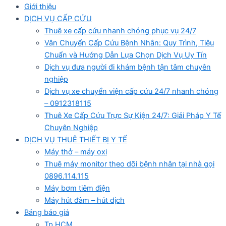
Giới thiệu
DỊCH VỤ CẤP CỨU
Thuê xe cấp cứu nhanh chóng phục vụ 24/7
Vận Chuyển Cấp Cứu Bệnh Nhân: Quy Trình, Tiêu
Chuẩn và Hướng Dẫn Lựa Chọn Dịch Vụ Uy Tín
Dịch vụ đưa người đi khám bệnh tận tâm chuyên
nghiệp
Dịch vụ xe chuyển viện cấp cứu 24/7 nhanh chóng
– 0912318115
Thuê Xe Cấp Cứu Trực Sự Kiện 24/7: Giải Pháp Y Tế
Chuyên Nghiệp
DỊCH VỤ THUÊ THIẾT BỊ Y TẾ
Máy thở – máy oxi
Thuê máy monitor theo dõi bệnh nhân tại nhà gọi
0896.114.115
Máy bơm tiêm điện
Máy hút đàm – hút dịch
Bảng báo giá
Tp HCM