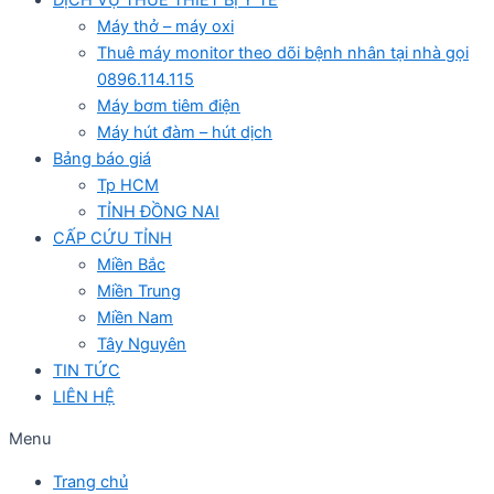
Máy thở – máy oxi
Thuê máy monitor theo dõi bệnh nhân tại nhà gọi
0896.114.115
Máy bơm tiêm điện
Máy hút đàm – hút dịch
Bảng báo giá
Tp HCM
TỈNH ĐỒNG NAI
CẤP CỨU TỈNH
Miền Bắc
Miền Trung
Miền Nam
Tây Nguyên
TIN TỨC
LIÊN HỆ
Menu
Trang chủ