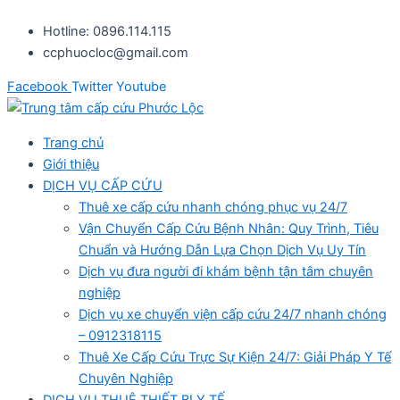
Nhảy
Hotline: 0896.114.115
tới
ccphuocloc@gmail.com
nội
dung
Facebook
Twitter
Youtube
Trang chủ
Giới thiệu
DỊCH VỤ CẤP CỨU
Thuê xe cấp cứu nhanh chóng phục vụ 24/7
Vận Chuyển Cấp Cứu Bệnh Nhân: Quy Trình, Tiêu
Chuẩn và Hướng Dẫn Lựa Chọn Dịch Vụ Uy Tín
Dịch vụ đưa người đi khám bệnh tận tâm chuyên
nghiệp
Dịch vụ xe chuyển viện cấp cứu 24/7 nhanh chóng
– 0912318115
Thuê Xe Cấp Cứu Trực Sự Kiện 24/7: Giải Pháp Y Tế
Chuyên Nghiệp
DỊCH VỤ THUÊ THIẾT BỊ Y TẾ