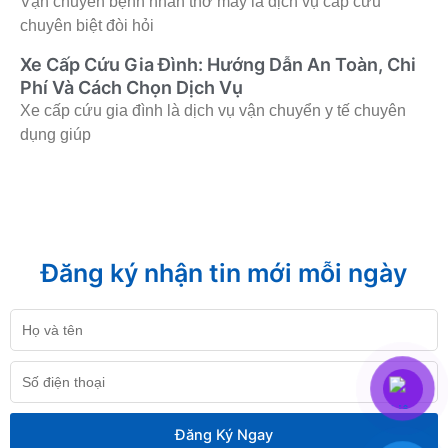
Vận chuyển bệnh nhân thở máy là dịch vụ cấp cứu
chuyên biệt đòi hỏi
Xe Cấp Cứu Gia Đình: Hướng Dẫn An Toàn, Chi
Phí Và Cách Chọn Dịch Vụ
Xe cấp cứu gia đình là dịch vụ vận chuyển y tế chuyên
dụng giúp
Đăng ký nhận tin mới mỗi ngày
Họ
và
tên
Số
điện
thoại
Đăng Ký Ngay