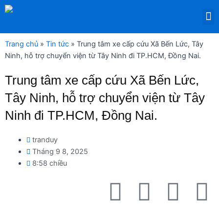
Nhảy
M
tới
DỊCH VỤ THUÊ THIẾT BỊ Y TẾ
nội
dung
Trang chủ
»
Tin tức
»
Trung tâm xe cấp cứu Xã Bến Lức, Tây
Ninh, hỗ trợ chuyển viện từ Tây Ninh đi TP.HCM, Đồng Nai.
Trung tâm xe cấp cứu Xã Bến Lức,
Tây Ninh, hỗ trợ chuyển viện từ Tây
Ninh đi TP.HCM, Đồng Nai.
tranduy
Tháng 9 8, 2025
8:58 chiều
F
T
Y
L
a
w
o
i