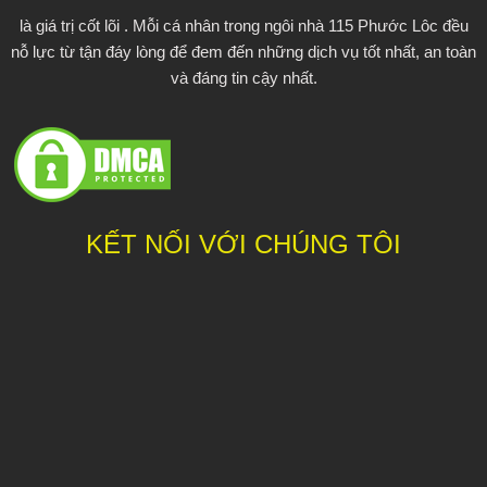
e
t
t
là giá trị cốt lõi . Mỗi cá nhân trong ngôi nhà 115 Phước Lôc đều
nỗ lực từ tận đáy lòng để đem đến những dịch vụ tốt nhất, an toàn
b
t
u
và đáng tin cậy nhất.
o
e
b
o
r
e
k
KẾT NỐI VỚI CHÚNG TÔI