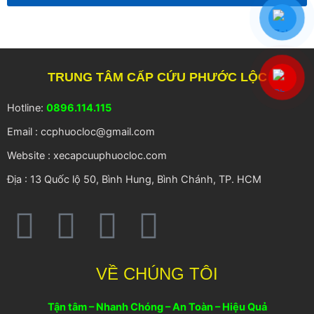
TRUNG TÂM CẤP CỨU PHƯỚC LỘC
Hotline:
0896.114.115
Email : ccphuocloc@gmail.com
Website : xecapcuuphuocloc.com
Địa : 13 Quốc lộ 50, Bình Hung, Bình Chánh, TP. HCM
F
T
Y
R
a
w
o
s
VỀ CHÚNG TÔI
c
i
u
s
Tận tâm – Nhanh Chóng – An Toàn – Hiệu Quả