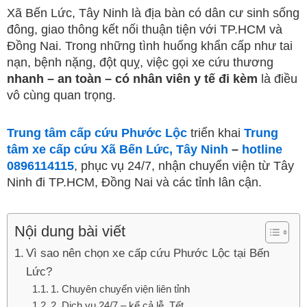
Xã Bến Lức, Tây Ninh là địa bàn có dân cư sinh sống
c
i
u
n
đông, giao thông kết nối thuận tiện với TP.HCM và
Đồng Nai. Trong những tình huống khẩn cấp như tai
e
t
t
k
nạn, bệnh nặng, đột quỵ, việc gọi xe cứu thương
nhanh – an toàn – có nhân viên y tế đi kèm
là điều
b
t
u
e
vô cùng quan trọng.
o
e
b
d
Trung tâm cấp cứu Phước Lộc
triển khai
Trung
tâm xe cấp cứu Xã Bến Lức, Tây Ninh
–
hotline
o
r
e
i
0896114115
, phục vụ 24/7, nhận chuyển viện từ Tây
Ninh đi TP.HCM, Đồng Nai và các tỉnh lân cận.
k
n
Nội dung bài viết
Vì sao nên chọn xe cấp cứu Phước Lộc tại Bến
Lức?
1. Chuyên chuyển viện liên tỉnh
2. Dịch vụ 24/7 – kể cả lễ, Tết