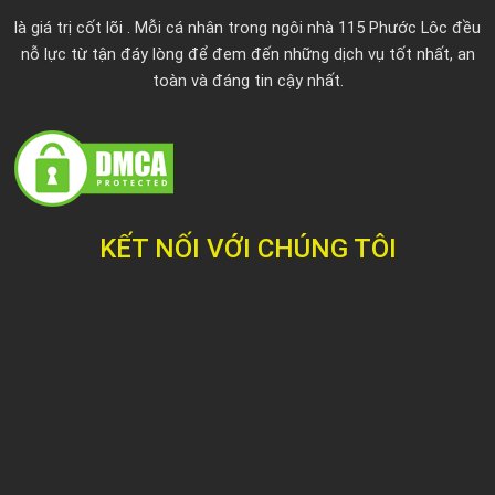
k
là giá trị cốt lõi . Mỗi cá nhân trong ngôi nhà 115 Phước Lôc đều
nỗ lực từ tận đáy lòng để đem đến những dịch vụ tốt nhất, an
toàn và đáng tin cậy nhất.
KẾT NỐI VỚI CHÚNG TÔI