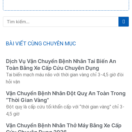
Tì
Tìm
ki
kiếm
BÀI VIẾT CÙNG CHUYÊN MỤC
Dịch Vụ Vận Chuyển Bệnh Nhân Tai Biến An
Toàn Bằng Xe Cấp Cứu Chuyên Dụng
Tai biến mạch máu não với thời gian vàng chỉ 3-4,5 giờ đòi
hỏi vận
Vận Chuyển Bệnh Nhân Đột Quỵ An Toàn Trong
“Thời Gian Vàng”
Đột quỵ là cấp cứu tối khẩn cấp với “thời gian vàng” chỉ 3-
4,5 giờ
Vận Chuyển Bệnh Nhân Thở Máy Bằng Xe Cấp