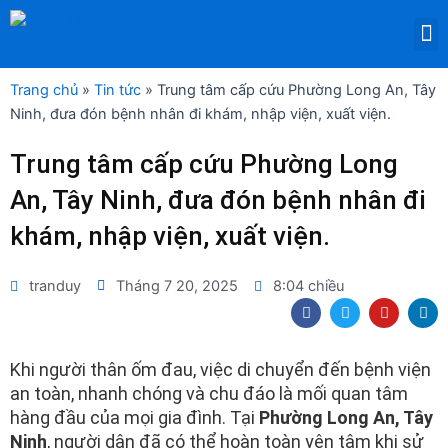
Nhảy
M
tới
DỊCH VỤ THUÊ THIẾT BỊ Y TẾ
nội
dung
Trang chủ
»
Tin tức
»
Trung tâm cấp cứu Phường Long An, Tây
Ninh, đưa đón bệnh nhân đi khám, nhập viện, xuất viện.
Trung tâm cấp cứu Phường Long
An, Tây Ninh, đưa đón bệnh nhân đi
khám, nhập viện, xuất viện.
tranduy
Tháng 7 20, 2025
8:04 chiều
F
T
Y
L
a
w
o
i
c
i
u
n
e
t
t
k
b
t
u
e
Khi người thân ốm đau, việc di chuyển đến bệnh viện
o
e
b
d
an toàn, nhanh chóng và chu đáo là mối quan tâm
o
r
e
i
k
n
hàng đầu của mọi gia đình. Tại
Phường Long An, Tây
Ninh
, người dân đã có thể hoàn toàn yên tâm khi sử