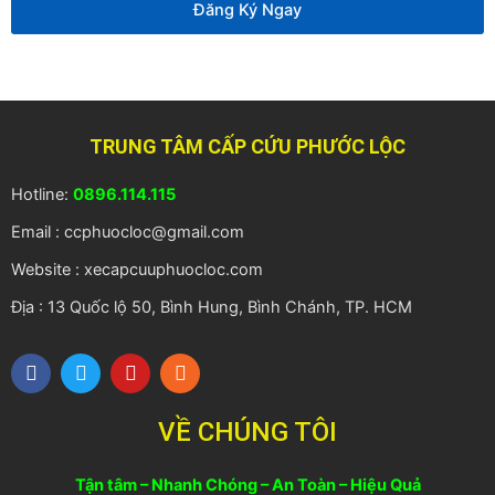
Đăng Ký Ngay
TRUNG TÂM CẤP CỨU PHƯỚC LỘC
Hotline:
0896.114.115
Email : ccphuocloc@gmail.com
Website : xecapcuuphuocloc.com
Địa : 13 Quốc lộ 50, Bình Hung, Bình Chánh, TP. HCM
F
T
Y
R
a
w
o
s
c
i
u
s
e
t
t
VỀ CHÚNG TÔI
b
t
u
o
e
b
o
r
e
Tận tâm – Nhanh Chóng – An Toàn – Hiệu Quả