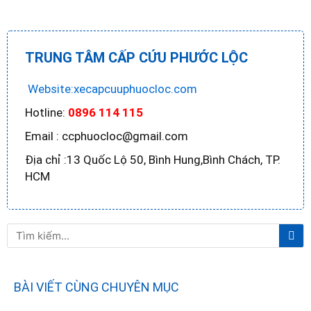
TRUNG TÂM CẤP CỨU PHƯỚC LỘC
Website:xecapcuuphuocloc.com
Hotline:
0896 114 115
Email : ccphuocloc@gmail.com
Địa chỉ :13 Quốc Lộ 50, Bình Hung,Bình Chách, TP.
HCM
Tì
Tìm
ki
kiếm
BÀI VIẾT CÙNG CHUYÊN MỤC