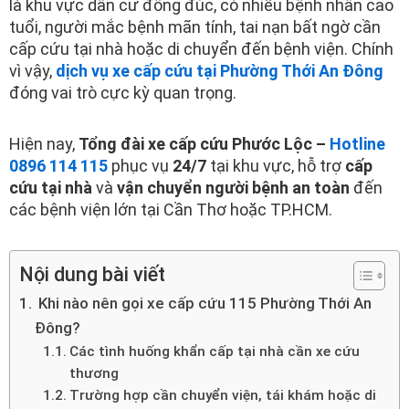
là khu vực dân cư đông đúc, có nhiều bệnh nhân cao
o
r
e
i
k
n
tuổi, người mắc bệnh mãn tính, tai nạn bất ngờ cần
cấp cứu tại nhà hoặc di chuyển đến bệnh viện. Chính
vì vậy,
dịch vụ xe cấp cứu tại Phường Thới An Đông
đóng vai trò cực kỳ quan trọng.
Hiện nay,
Tổng đài xe cấp cứu Phước Lộc –
Hotline
0896 114 115
phục vụ
24/7
tại khu vực, hỗ trợ
cấp
cứu tại nhà
và
vận chuyển người bệnh an toàn
đến
các bệnh viện lớn tại Cần Thơ hoặc TP.HCM.
Nội dung bài viết
Khi nào nên gọi xe cấp cứu 115 Phường Thới An
Đông?
Các tình huống khẩn cấp tại nhà cần xe cứu
thương
Trường hợp cần chuyển viện, tái khám hoặc di