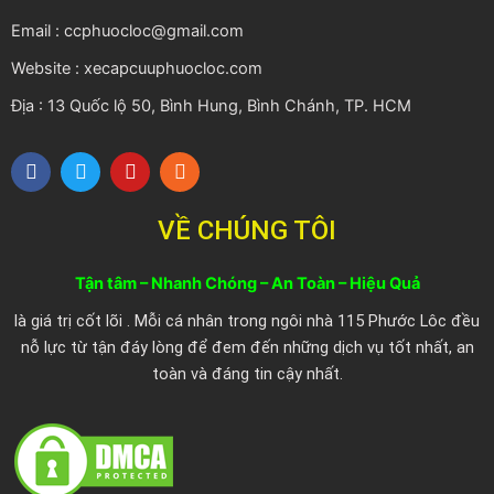
Email : ccphuocloc@gmail.com
Website : xecapcuuphuocloc.com
Địa : 13 Quốc lộ 50, Bình Hung, Bình Chánh, TP. HCM
F
T
Y
R
a
w
o
s
c
i
u
s
e
t
t
VỀ CHÚNG TÔI
b
t
u
o
e
b
o
r
e
Tận tâm – Nhanh Chóng – An Toàn – Hiệu Quả
k
là giá trị cốt lõi . Mỗi cá nhân trong ngôi nhà 115 Phước Lôc đều
nỗ lực từ tận đáy lòng để đem đến những dịch vụ tốt nhất, an
toàn và đáng tin cậy nhất.