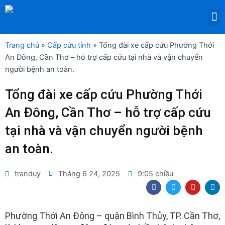
Nhảy
M
tới
DỊCH VỤ THUÊ THIẾT BỊ Y TẾ
nội
dung
Trang chủ
»
Cấp cứu tỉnh
»
Tổng đài xe cấp cứu Phường Thới
An Đông, Cần Thơ – hỗ trợ cấp cứu tại nhà và vận chuyển
người bệnh an toàn.
Tổng đài xe cấp cứu Phường Thới
An Đông, Cần Thơ – hỗ trợ cấp cứu
tại nhà và vận chuyển người bệnh
an toàn.
tranduy
Tháng 6 24, 2025
9:05 chiều
F
T
Y
L
a
w
o
i
c
i
u
n
e
t
t
k
b
t
u
e
Phường Thới An Đông – quận Bình Thủy, TP. Cần Thơ,
o
e
b
d