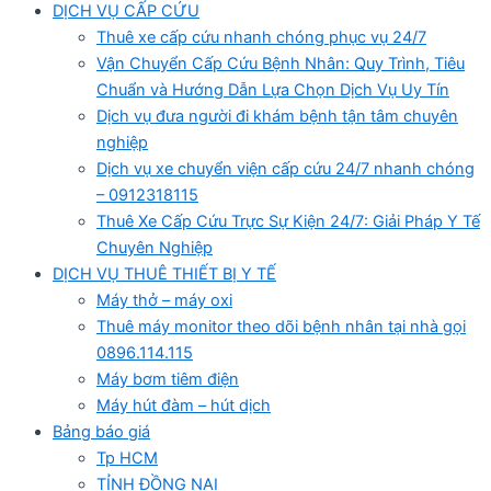
DỊCH VỤ CẤP CỨU
Thuê xe cấp cứu nhanh chóng phục vụ 24/7
Vận Chuyển Cấp Cứu Bệnh Nhân: Quy Trình, Tiêu
Chuẩn và Hướng Dẫn Lựa Chọn Dịch Vụ Uy Tín
Dịch vụ đưa người đi khám bệnh tận tâm chuyên
nghiệp
Dịch vụ xe chuyển viện cấp cứu 24/7 nhanh chóng
– 0912318115
Thuê Xe Cấp Cứu Trực Sự Kiện 24/7: Giải Pháp Y Tế
Chuyên Nghiệp
DỊCH VỤ THUÊ THIẾT BỊ Y TẾ
Máy thở – máy oxi
Thuê máy monitor theo dõi bệnh nhân tại nhà gọi
0896.114.115
Máy bơm tiêm điện
Máy hút đàm – hút dịch
Bảng báo giá
Tp HCM
TỈNH ĐỒNG NAI