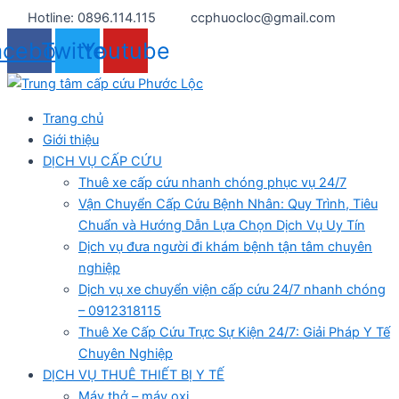
Nhảy
Hotline: 0896.114.115
ccphuocloc@gmail.com
tới
acebook
Twitter
Youtube
nội
dung
Trang chủ
Giới thiệu
DỊCH VỤ CẤP CỨU
Thuê xe cấp cứu nhanh chóng phục vụ 24/7
Vận Chuyển Cấp Cứu Bệnh Nhân: Quy Trình, Tiêu
Chuẩn và Hướng Dẫn Lựa Chọn Dịch Vụ Uy Tín
Dịch vụ đưa người đi khám bệnh tận tâm chuyên
nghiệp
Dịch vụ xe chuyển viện cấp cứu 24/7 nhanh chóng
– 0912318115
Thuê Xe Cấp Cứu Trực Sự Kiện 24/7: Giải Pháp Y Tế
Chuyên Nghiệp
DỊCH VỤ THUÊ THIẾT BỊ Y TẾ
Máy thở – máy oxi