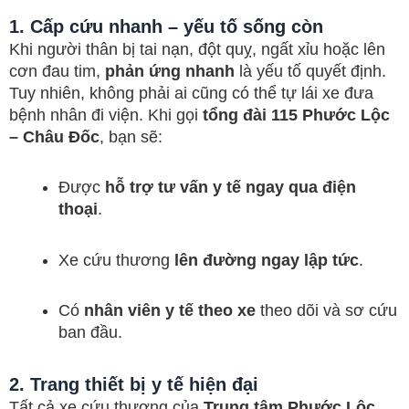
1. Cấp cứu nhanh – yếu tố sống còn
Khi người thân bị tai nạn, đột quỵ, ngất xỉu hoặc lên
cơn đau tim,
phản ứng nhanh
là yếu tố quyết định.
Tuy nhiên, không phải ai cũng có thể tự lái xe đưa
bệnh nhân đi viện. Khi gọi
tổng đài 115 Phước Lộc
– Châu Đốc
, bạn sẽ:
Được
hỗ trợ tư vấn y tế ngay qua điện
thoại
.
Xe cứu thương
lên đường ngay lập tức
.
Có
nhân viên y tế theo xe
theo dõi và sơ cứu
ban đầu.
2. Trang thiết bị y tế hiện đại
Tất cả xe cứu thương của
Trung tâm Phước Lộc