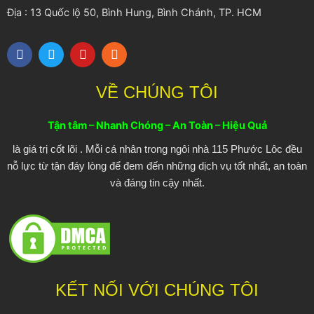
Địa : 13 Quốc lộ 50, Bình Hung, Bình Chánh, TP. HCM
F
T
Y
R
a
w
o
s
c
i
u
s
e
t
t
VỀ CHÚNG TÔI
b
t
u
o
e
b
o
r
e
Tận tâm – Nhanh Chóng – An Toàn – Hiệu Quả
k
là giá trị cốt lõi . Mỗi cá nhân trong ngôi nhà 115 Phước Lôc đều
nỗ lực từ tận đáy lòng để đem đến những dịch vụ tốt nhất, an toàn
và đáng tin cậy nhất.
KẾT NỐI VỚI CHÚNG TÔI