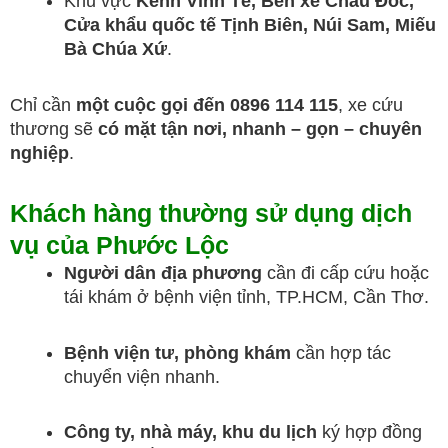
Khu vực
Kênh Vĩnh Tế, Bến xe Châu Đốc,
Cửa khẩu quốc tế Tịnh Biên, Núi Sam, Miếu
Bà Chúa Xứ
.
Chỉ cần
một cuộc gọi đến 0896 114 115
, xe cứu
thương sẽ
có mặt tận nơi, nhanh – gọn – chuyên
nghiệp
.
Khách hàng thường sử dụng dịch
vụ của Phước Lộc
Người dân địa phương
cần đi cấp cứu hoặc
tái khám ở bệnh viện tỉnh, TP.HCM, Cần Thơ.
Bệnh viện tư, phòng khám
cần hợp tác
chuyển viện nhanh.
Công ty, nhà máy, khu du lịch
ký hợp đồng