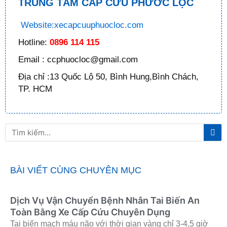
TRUNG TÂM CẤP CỨU PHƯỚC LỘC
Website:xecapcuuphuocloc.com
Hotline:
0896 114 115
Email : ccphuocloc@gmail.com
Địa chỉ :13 Quốc Lộ 50, Bình Hung,Bình Chách,
TP. HCM
Tì
Tìm
ki
kiếm
BÀI VIẾT CÙNG CHUYÊN MỤC
Dịch Vụ Vận Chuyển Bệnh Nhân Tai Biến An
Toàn Bằng Xe Cấp Cứu Chuyên Dụng
Tai biến mạch máu não với thời gian vàng chỉ 3-4,5 giờ