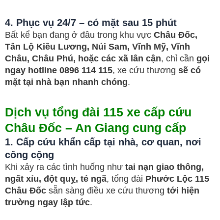
4. Phục vụ 24/7 – có mặt sau 15 phút
Bất kể bạn đang ở đâu trong khu vực
Châu Đốc,
Tân Lộ Kiều Lương, Núi Sam, Vĩnh Mỹ, Vĩnh
Châu, Châu Phú, hoặc các xã lân cận
, chỉ cần
gọi
ngay hotline 0896 114 115
, xe cứu thương
sẽ có
mặt tại nhà bạn nhanh chóng
.
Dịch vụ tổng đài 115 xe cấp cứu
Châu Đốc – An Giang cung cấp
1. Cấp cứu khẩn cấp tại nhà, cơ quan, nơi
công cộng
Khi xảy ra các tình huống như
tai nạn giao thông,
ngất xỉu, đột quỵ, té ngã
, tổng đài
Phước Lộc 115
Châu Đốc
sẵn sàng điều xe cứu thương
tới hiện
trường ngay lập tức
.