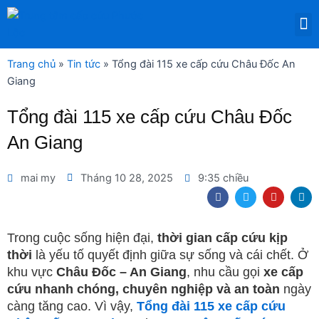
Nhảy
M
tới
DỊCH VỤ THUÊ THIẾT BỊ Y TẾ
nội
dung
Trang chủ
»
Tin tức
»
Tổng đài 115 xe cấp cứu Châu Đốc An
Giang
Tổng đài 115 xe cấp cứu Châu Đốc
An Giang
mai my
Tháng 10 28, 2025
9:35 chiều
F
T
Y
L
a
w
o
i
c
i
u
n
e
t
t
k
b
t
u
e
Trong cuộc sống hiện đại,
thời gian cấp cứu kịp
o
e
b
d
thời
là yếu tố quyết định giữa sự sống và cái chết. Ở
o
r
e
i
k
n
khu vực
Châu Đốc – An Giang
, nhu cầu gọi
xe cấp
cứu nhanh chóng, chuyên nghiệp và an toàn
ngày
càng tăng cao. Vì vậy,
Tổng đài 115 xe cấp cứu