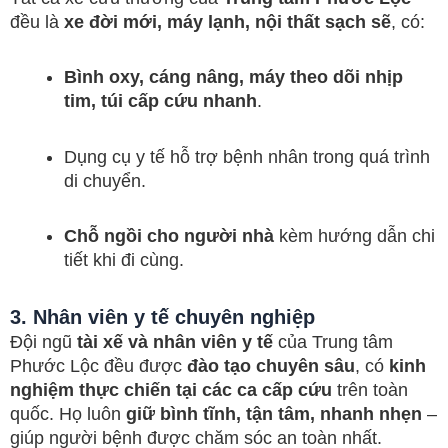
đều là
xe đời mới, máy lạnh, nội thất sạch sẽ
, có:
Bình oxy, cáng nâng, máy theo dõi nhịp
tim, túi cấp cứu nhanh
.
Dụng cụ y tế hỗ trợ bệnh nhân trong quá trình
di chuyển.
Chỗ ngồi cho người nhà
kèm hướng dẫn chi
tiết khi đi cùng.
3. Nhân viên y tế chuyên nghiệp
Đội ngũ
tài xế và nhân viên y tế
của Trung tâm
Phước Lộc đều được
đào tạo chuyên sâu
, có
kinh
nghiệm thực chiến tại các ca cấp cứu
trên toàn
quốc. Họ luôn
giữ bình tĩnh, tận tâm, nhanh nhẹn
–
giúp người bệnh được chăm sóc an toàn nhất.