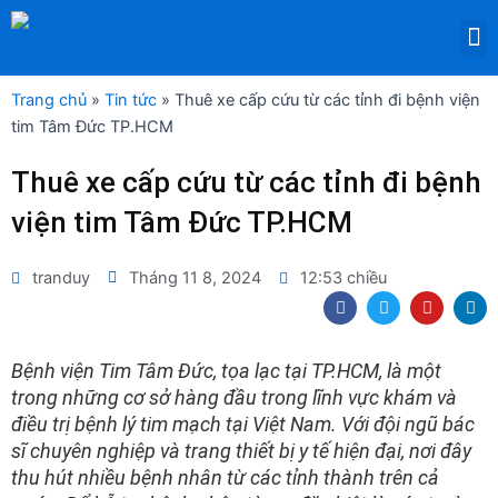
Nhảy
M
tới
DỊCH VỤ THUÊ THIẾT BỊ Y TẾ
nội
dung
Trang chủ
»
Tin tức
»
Thuê xe cấp cứu từ các tỉnh đi bệnh viện
tim Tâm Đức TP.HCM
Thuê xe cấp cứu từ các tỉnh đi bệnh
viện tim Tâm Đức TP.HCM
tranduy
Tháng 11 8, 2024
12:53 chiều
F
T
Y
L
a
w
o
i
c
i
u
n
e
t
t
k
b
t
u
e
Bệnh viện Tim Tâm Đức, tọa lạc tại TP.HCM, là một
o
e
b
d
trong những cơ sở hàng đầu trong lĩnh vực khám và
o
r
e
i
k
n
điều trị bệnh lý tim mạch tại Việt Nam. Với đội ngũ bác
sĩ chuyên nghiệp và trang thiết bị y tế hiện đại, nơi đây
thu hút nhiều bệnh nhân từ các tỉnh thành trên cả