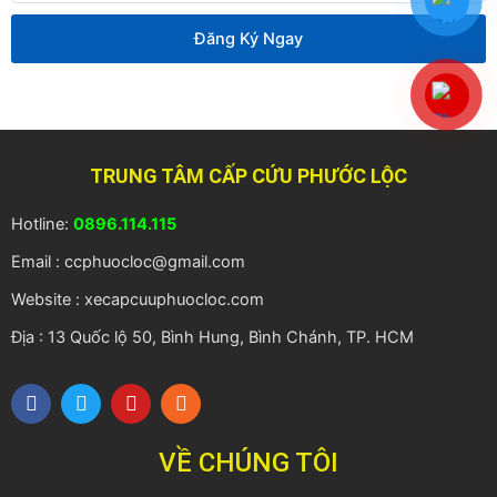
thoại
Đăng Ký Ngay
TRUNG TÂM CẤP CỨU PHƯỚC LỘC
Hotline:
0896.114.115
Email : ccphuocloc@gmail.com
Website : xecapcuuphuocloc.com
Địa : 13 Quốc lộ 50, Bình Hung, Bình Chánh, TP. HCM
F
T
Y
R
a
w
o
s
c
i
u
s
e
t
t
VỀ CHÚNG TÔI
b
t
u
o
e
b