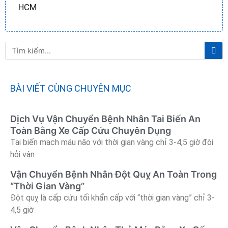
HCM
Tì
Tìm
ki
kiếm
BÀI VIẾT CÙNG CHUYÊN MỤC
Dịch Vụ Vận Chuyển Bệnh Nhân Tai Biến An
Toàn Bằng Xe Cấp Cứu Chuyên Dụng
Tai biến mạch máu não với thời gian vàng chỉ 3-4,5 giờ đòi
hỏi vận
Vận Chuyển Bệnh Nhân Đột Quỵ An Toàn Trong
“Thời Gian Vàng”
Đột quỵ là cấp cứu tối khẩn cấp với “thời gian vàng” chỉ 3-
4,5 giờ