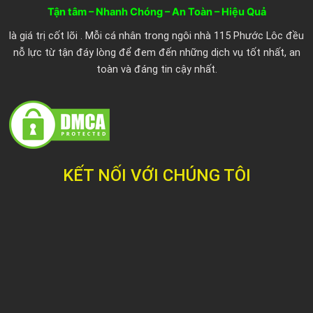
o
r
e
Tận tâm – Nhanh Chóng – An Toàn – Hiệu Quả
k
là giá trị cốt lõi . Mỗi cá nhân trong ngôi nhà 115 Phước Lôc đều
nỗ lực từ tận đáy lòng để đem đến những dịch vụ tốt nhất, an
toàn và đáng tin cậy nhất.
KẾT NỐI VỚI CHÚNG TÔI