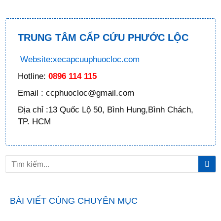
TRUNG TÂM CẤP CỨU PHƯỚC LỘC
Website:xecapcuuphuocloc.com
Hotline:
0896 114 115
Email : ccphuocloc@gmail.com
Địa chỉ :13 Quốc Lộ 50, Bình Hung,Bình Chách,
TP. HCM
Tì
Tìm
ki
kiếm
BÀI VIẾT CÙNG CHUYÊN MỤC