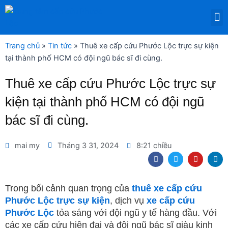
Nhảy
M
tới
DỊCH VỤ THUÊ THIẾT BỊ Y TẾ
nội
dung
Trang chủ
»
Tin tức
»
Thuê xe cấp cứu Phước Lộc trực sự kiện
tại thành phố HCM có đội ngũ bác sĩ đi cùng.
Thuê xe cấp cứu Phước Lộc trực sự
kiện tại thành phố HCM có đội ngũ
bác sĩ đi cùng.
mai my
Tháng 3 31, 2024
8:21 chiều
F
T
Y
L
a
w
o
i
c
i
u
n
e
t
t
k
b
t
u
e
Trong bối cảnh quan trọng của
thuê xe cấp cứu
o
e
b
d
Phước Lộc trực sự kiện
, dịch vụ
xe cấp cứu
o
r
e
i
k
n
Phước Lộc
tỏa sáng với đội ngũ y tế hàng đầu. Với
các xe cấp cứu hiện đại và đội ngũ bác sĩ giàu kinh