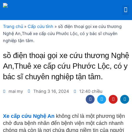
Nhảy
M
tới
DỊCH VỤ THUÊ THIẾT BỊ Y TẾ
nội
dung
Trang chủ
»
Cấp cứu tỉnh
»
sồ điện thoại gọi xe cứu thương
Nghệ An,Thuê xe cấp cứu Phước Lộc, có y bác sĩ chuyên
nghiệp tận tâm.
sồ điện thoại gọi xe cứu thương Nghệ
An,Thuê xe cấp cứu Phước Lộc, có y
bác sĩ chuyên nghiệp tận tâm.
mai my
Tháng 3 16, 2024
12:40 chiều
F
T
Y
L
a
w
o
i
c
i
u
n
e
t
t
k
b
t
u
e
Xe cấp cứu Nghệ An
không chỉ là một phương tiện
o
e
b
d
chở đưa bệnh nhân đến bệnh viện một cách nhanh
o
r
e
i
k
n
chóng mà còn là nơi chứa đựng niềm tin của người