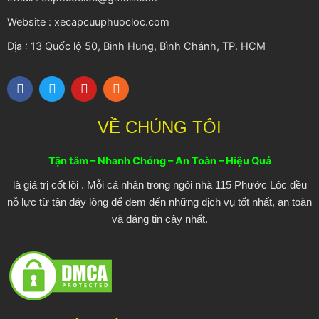
Website : xecapcuuphuocloc.com
Địa : 13 Quốc lộ 50, Bình Hung, Bình Chánh, TP. HCM
F
T
Y
R
a
w
o
s
c
i
u
s
e
t
t
VỀ CHÚNG TÔI
b
t
u
o
e
b
o
r
e
Tận tâm – Nhanh Chóng – An Toàn – Hiệu Quả
k
là giá trị cốt lõi . Mỗi cá nhân trong ngôi nhà 115 Phước Lôc đều
nỗ lực từ tận đáy lòng để đem đến những dịch vụ tốt nhất, an toàn
và đáng tin cậy nhất.