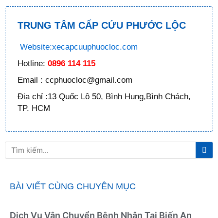
TRUNG TÂM CẤP CỨU PHƯỚC LỘC
Website:xecapcuuphuocloc.com
Hotline:
0896 114 115
Email : ccphuocloc@gmail.com
Địa chỉ :13 Quốc Lộ 50, Bình Hung,Bình Chách,
TP. HCM
Tì
Tìm
ki
kiếm
BÀI VIẾT CÙNG CHUYÊN MỤC
Dịch Vụ Vận Chuyển Bệnh Nhân Tai Biến An