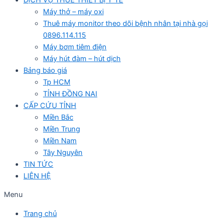
Máy thở – máy oxi
Thuê máy monitor theo dõi bệnh nhân tại nhà gọi
0896.114.115
Máy bơm tiêm điện
Máy hút đàm – hút dịch
Bảng báo giá
Tp HCM
TỈNH ĐỒNG NAI
CẤP CỨU TỈNH
Miền Bắc
Miền Trung
Miền Nam
Tây Nguyên
TIN TỨC
LIÊN HỆ
Menu
Trang chủ