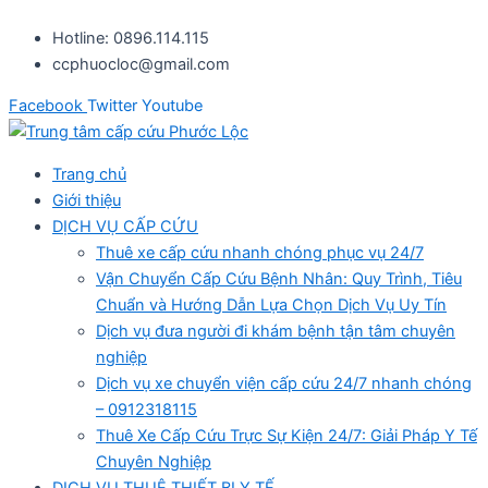
Nhảy
Hotline: 0896.114.115
tới
ccphuocloc@gmail.com
nội
dung
Facebook
Twitter
Youtube
Trang chủ
Giới thiệu
DỊCH VỤ CẤP CỨU
Thuê xe cấp cứu nhanh chóng phục vụ 24/7
Vận Chuyển Cấp Cứu Bệnh Nhân: Quy Trình, Tiêu
Chuẩn và Hướng Dẫn Lựa Chọn Dịch Vụ Uy Tín
Dịch vụ đưa người đi khám bệnh tận tâm chuyên
nghiệp
Dịch vụ xe chuyển viện cấp cứu 24/7 nhanh chóng
– 0912318115
Thuê Xe Cấp Cứu Trực Sự Kiện 24/7: Giải Pháp Y Tế
Chuyên Nghiệp
DỊCH VỤ THUÊ THIẾT BỊ Y TẾ