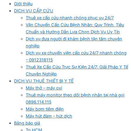
Giới thiệu
DỊCH VỤ CẤP CỨU
Thuê xe cấp cứu nhanh chóng phục vụ 24/7
Vận Chuyển Cấp Cứu Bệnh Nhân: Quy Trình, Tiêu
Chuẩn và Hướng Dẫn Lựa Chọn Dịch Vụ Uy Tín
Dịch vụ đưa người đi khám bệnh tận tâm chuyên
nghiệp
Dịch vụ xe chuyển viện cấp cứu 24/7 nhanh chóng
– 0912318115
Thuê Xe Cấp Cứu Trực Sự Kiện 24/7: Giải Pháp Y Tế
Chuyên Nghiệp
DỊCH VỤ THUÊ THIẾT BỊ Y TẾ
Máy thở – máy oxi
Thuê máy monitor theo dõi bệnh nhân tại nhà gọi
0896.114.115
Máy bơm tiêm điện
Máy hút đàm – hút dịch
Bảng báo giá
Tp HCM