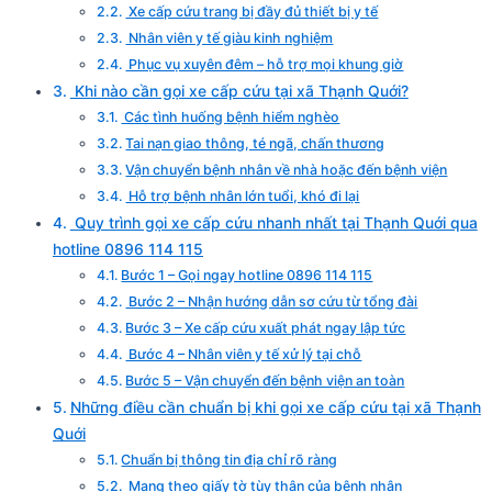
Xe cấp cứu trang bị đầy đủ thiết bị y tế
Nhân viên y tế giàu kinh nghiệm
Phục vụ xuyên đêm – hỗ trợ mọi khung giờ
Khi nào cần gọi xe cấp cứu tại xã Thạnh Quới?
Các tình huống bệnh hiểm nghèo
Tai nạn giao thông, té ngã, chấn thương
Vận chuyển bệnh nhân về nhà hoặc đến bệnh viện
Hỗ trợ bệnh nhân lớn tuổi, khó đi lại
Quy trình gọi xe cấp cứu nhanh nhất tại Thạnh Quới qua
hotline 0896 114 115
Bước 1 – Gọi ngay hotline 0896 114 115
Bước 2 – Nhận hướng dẫn sơ cứu từ tổng đài
Bước 3 – Xe cấp cứu xuất phát ngay lập tức
Bước 4 – Nhân viên y tế xử lý tại chỗ
Bước 5 – Vận chuyển đến bệnh viện an toàn
Những điều cần chuẩn bị khi gọi xe cấp cứu tại xã Thạnh
Quới
Chuẩn bị thông tin địa chỉ rõ ràng
Mang theo giấy tờ tùy thân của bệnh nhân