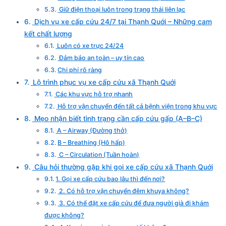
Giữ điện thoại luôn trong trạng thái liên lạc
Dịch vụ xe cấp cứu 24/7 tại Thạnh Quới – Những cam
kết chất lượng
Luôn có xe trực 24/24
Đảm bảo an toàn – uy tín cao
Chi phí rõ ràng
Lộ trình phục vụ xe cấp cứu xã Thạnh Quới
Các khu vực hỗ trợ nhanh
Hỗ trợ vận chuyển đến tất cả bệnh viện trong khu vực
Mẹo nhận biết tình trạng cần cấp cứu gấp (A–B–C)
A – Airway (Đường thở)
B – Breathing (Hô hấp)
C – Circulation (Tuần hoàn)
Câu hỏi thường gặp khi gọi xe cấp cứu xã Thạnh Quới
1. Gọi xe cấp cứu bao lâu thì đến nơi?
2. Có hỗ trợ vận chuyển đêm khuya không?
3. Có thể đặt xe cấp cứu để đưa người già đi khám
được không?