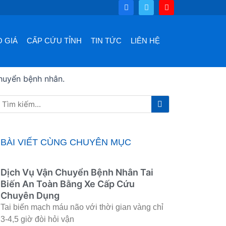
F
T
Y
a
w
o
c
i
u
e
t
t
b
t
u
o
e
b
 GIÁ
CẤP CỨU TỈNH
TIN TỨC
LIÊN HỆ
o
r
e
k
chuyển bệnh nhân.
Tìm
Tìm
kiếm
kiếm
BÀI VIẾT CÙNG CHUYÊN MỤC
Dịch Vụ Vận Chuyển Bệnh Nhân Tai
Biến An Toàn Bằng Xe Cấp Cứu
Chuyên Dụng
Tai biến mạch máu não với thời gian vàng chỉ
3-4,5 giờ đòi hỏi vận