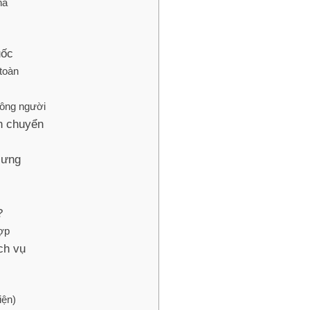
hà
uốc
toàn
đông người
ận chuyển
Hưng
?
ợp
ch vụ
iện)