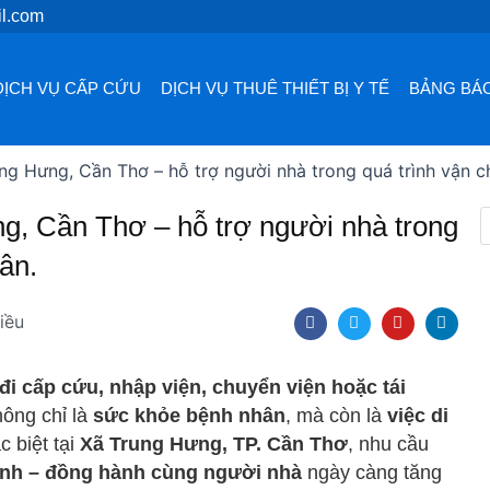
l.com
DỊCH VỤ CẤP CỨU
DỊCH VỤ THUÊ THIẾT BỊ Y TẾ
BẢNG BÁO
ng Hưng, Cần Thơ – hỗ trợ người nhà trong quá trình vận 
g, Cần Thơ – hỗ trợ người nhà trong
ân.
F
T
Y
L
iều
a
w
o
i
c
i
u
n
e
t
t
k
b
t
u
e
đi cấp cứu, nhập viện, chuyển viện hoặc tái
o
e
b
d
o
r
e
i
hông chỉ là
sức khỏe bệnh nhân
, mà còn là
việc di
k
n
c biệt tại
Xã Trung Hưng, TP. Cần Thơ
, nhu cầu
tình – đồng hành cùng người nhà
ngày càng tăng