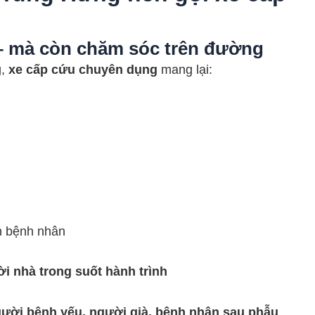
– mà còn chăm sóc trên đường
g,
xe cấp cứu chuyên dụng
mang lại:
nh bệnh nhân
i nhà trong suốt hành trình
ười bệnh yếu, người già, bệnh nhân sau phẫu