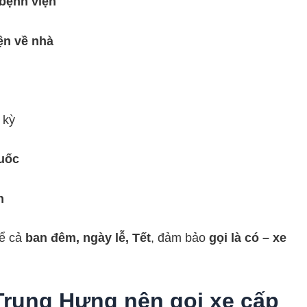
 bệnh viện
ện về nhà
 kỳ
uốc
n
kể cả
ban đêm, ngày lễ, Tết
, đảm bảo
gọi là có – xe
Trung Hưng nên gọi xe cấp