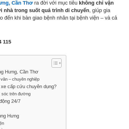
Hưng, Cần Thơ
ra đời với mục tiêu
không chỉ vận
i nhà trong suốt quá trình di chuyển
, giúp gia
ho đến khi bàn giao bệnh nhân tại bệnh viện – và cả
4 115
ung Hưng, Cần Thơ
n văn – chuyên nghiệp
i xe cấp cứu chuyên dụng?
 sóc trên đường
động 24/7
rung Hưng
ện