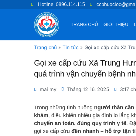
Nhảy
Hotline: 0896.114.115
ccphuocloc@gmai
tới
nội
TRANG CHỦ
GIỚI THIỆU
dung
Trang chủ
»
Tin tức
»
Gọi xe cấp cứu Xã Tru
Gọi xe cấp cứu Xã Trung Hưn
quá trình vận chuyển bệnh nh
mai my
Tháng 12 16, 2025
3:17 ch
Trong những tình huống
người thân cần 
khám
, điều khiến nhiều gia đình lo lắng k
chuyển an toàn, đúng quy trình y tế
. Đặ
gọi xe cấp cứu
đến nhanh – hỗ trợ tận 