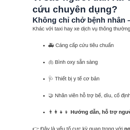
cứu chuyên dụng?
Không chỉ chở bệnh nhân 
Khác với taxi hay xe dịch vụ thông thườn
🚑 Cáng cấp cứu tiêu chuẩn
🫁 Bình oxy sẵn sàng
🩺 Thiết bị y tế cơ bản
🤝 Nhân viên hỗ trợ bế, dìu, cố đị
👨‍👩‍👧‍👦
Hướng dẫn, hỗ trợ ngườ
👉 Đây là yếu tố cực kỳ quan trọng với
ng