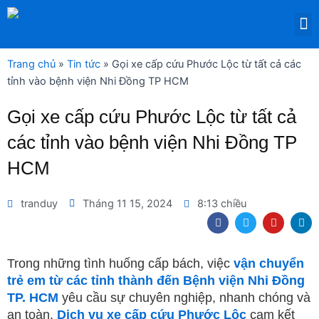
Nhảy
M
tới
DỊCH VỤ THUÊ THIẾT BỊ Y TẾ
nội
dung
Trang chủ
»
Tin tức
»
Gọi xe cấp cứu Phước Lộc từ tất cả các
tỉnh vào bệnh viện Nhi Đồng TP HCM
Gọi xe cấp cứu Phước Lộc từ tất cả
các tỉnh vào bệnh viện Nhi Đồng TP
HCM
tranduy
Tháng 11 15, 2024
8:13 chiều
F
T
Y
L
a
w
o
i
c
i
u
n
e
t
t
k
b
t
u
e
Trong những tình huống cấp bách, việc
vận chuyển
o
e
b
d
trẻ em từ các tỉnh thành đến Bệnh viện Nhi Đồng
o
r
e
i
k
n
TP. HCM
yêu cầu sự chuyên nghiệp, nhanh chóng và
an toàn.
Dịch vụ xe cấp cứu Phước Lộc
cam kết