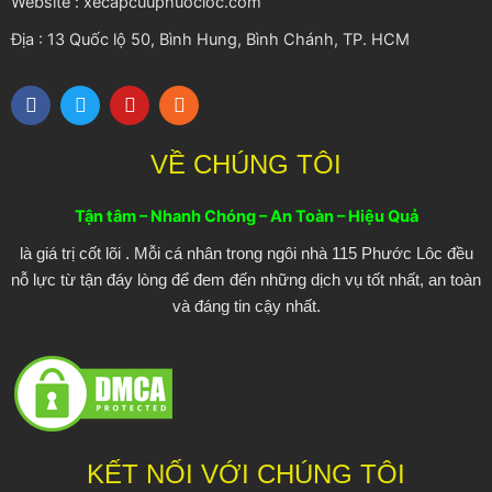
Website : xecapcuuphuocloc.com
Địa : 13 Quốc lộ 50, Bình Hung, Bình Chánh, TP. HCM
F
T
Y
R
a
w
o
s
c
i
u
s
e
t
t
VỀ CHÚNG TÔI
b
t
u
o
e
b
o
r
e
Tận tâm – Nhanh Chóng – An Toàn – Hiệu Quả
k
là giá trị cốt lõi . Mỗi cá nhân trong ngôi nhà 115 Phước Lôc đều
nỗ lực từ tận đáy lòng để đem đến những dịch vụ tốt nhất, an toàn
và đáng tin cậy nhất.
KẾT NỐI VỚI CHÚNG TÔI