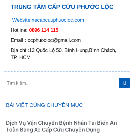
TRUNG TÂM CẤP CỨU PHƯỚC LỘC
Website:xecapcuuphuocloc.com
Hotline:
0896 114 115
Email : ccphuocloc@gmail.com
Địa chỉ :13 Quốc Lộ 50, Bình Hung,Bình Chách,
TP. HCM
Tì
Tìm
ki
kiếm
BÀI VIẾT CÙNG CHUYÊN MỤC
Dịch Vụ Vận Chuyển Bệnh Nhân Tai Biến An
Toàn Bằng Xe Cấp Cứu Chuyên Dụng