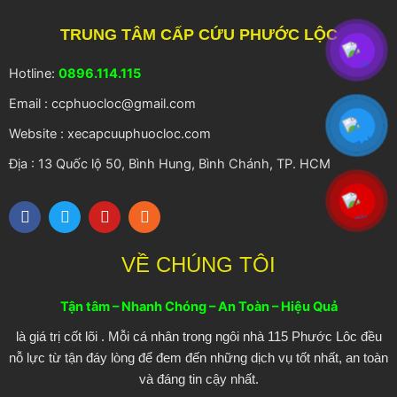
TRUNG TÂM CẤP CỨU PHƯỚC LỘC
Hotline:
0896.114.115
Email : ccphuocloc@gmail.com
Website : xecapcuuphuocloc.com
Địa : 13 Quốc lộ 50, Bình Hung, Bình Chánh, TP. HCM
F
T
Y
R
a
w
o
s
c
i
u
s
e
t
t
VỀ CHÚNG TÔI
b
t
u
o
e
b
o
r
e
Tận tâm – Nhanh Chóng – An Toàn – Hiệu Quả
k
là giá trị cốt lõi . Mỗi cá nhân trong ngôi nhà 115 Phước Lôc đều
nỗ lực từ tận đáy lòng để đem đến những dịch vụ tốt nhất, an toàn
và đáng tin cậy nhất.