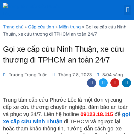
Nhảy
M
tới
DỊCH VỤ THUÊ THIẾT BỊ Y TẾ
nội
dung
Trang chủ
»
Cấp cứu tỉnh
»
Miền trung
»
Gọi xe cấp cứu Ninh
Thuận, xe cứu thương đi TPHCM an toàn 24/7
Gọi xe cấp cứu Ninh Thuận, xe cứu
thương đi TPHCM an toàn 24/7
Trương Trọng Tuấn
Tháng 7 8, 2023
8:04 sáng
F
T
Y
L
a
w
o
i
c
i
u
n
e
t
t
k
b
t
u
e
Trung tâm cấp cứu Phước Lộc là một đơn vị cung
o
e
b
d
cấp xe cứu thương chuyên nghiệp, đảm bảo an toàn
o
r
e
i
k
n
và phục vụ 24/7. Liên hệ hotline
09123.18.115
để
gọi
xe cấp cứu Ninh Thuận
đi TPHCM và ngược lại
hoặc tham khảo thông tin, hướng dẫn cách gọi xe