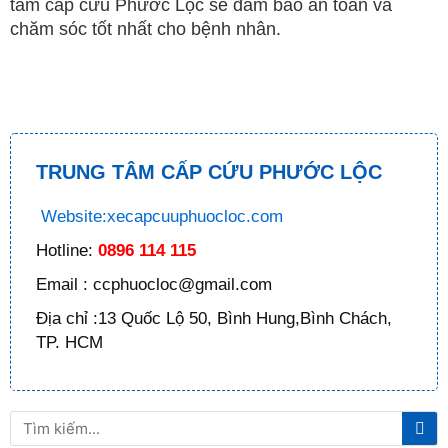
tâm cấp cứu Phước Lộc sẽ đảm bảo an toàn và
chăm sóc tốt nhất cho bệnh nhân.
TRUNG TÂM CẤP CỨU PHƯỚC LỘC
Website:xecapcuuphuocloc.com
Hotline:
0896 114 115
Email : ccphuocloc@gmail.com
Địa chỉ :13 Quốc Lộ 50, Bình Hung,Bình Chách,
TP. HCM
Tì
Tìm
ki
kiếm