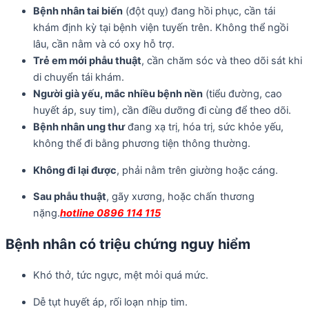
Bệnh nhân tai biến
(đột quỵ) đang hồi phục, cần tái
khám định kỳ tại bệnh viện tuyến trên. Không thể ngồi
lâu, cần nằm và có oxy hỗ trợ.
Trẻ em mới phẫu thuật
, cần chăm sóc và theo dõi sát khi
di chuyển tái khám.
Người già yếu, mắc nhiều bệnh nền
(tiểu đường, cao
huyết áp, suy tim), cần điều dưỡng đi cùng để theo dõi.
Bệnh nhân ung thư
đang xạ trị, hóa trị, sức khỏe yếu,
không thể đi bằng phương tiện thông thường.
Không đi lại được
, phải nằm trên giường hoặc cáng.
Sau phẫu thuật
, gãy xương, hoặc chấn thương
nặng.
hotline 0896 114 115
Bệnh nhân có triệu chứng nguy hiểm
Khó thở, tức ngực, mệt mỏi quá mức.
Dễ tụt huyết áp, rối loạn nhịp tim.