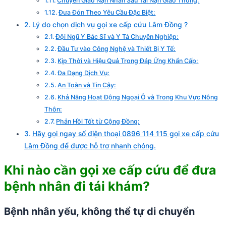
Chuyển Giao Nạn Nhân Sau Tai Nạn Giao Thông:
Đưa Đón Theo Yêu Cầu Đặc Biệt:
Lý do chọn dịch vụ gọi xe cấp cứu Lâm Đồng ?
Đội Ngũ Y Bác Sĩ và Y Tá Chuyên Nghiệp:
Đầu Tư vào Công Nghệ và Thiết Bị Y Tế:
Kịp Thời và Hiệu Quả Trong Đáp Ứng Khẩn Cấp:
Đa Dạng Dịch Vụ:
An Toàn và Tin Cậy:
Khả Năng Hoạt Động Ngoại Ô và Trong Khu Vực Nông
Thôn:
Phản Hồi Tốt từ Cộng Đồng:
Hãy gọi ngay số điện thoại 0896 114 115 gọi xe cấp cứu
Lâm Đồng để được hỗ trợ nhanh chóng.
Khi nào cần gọi xe cấp cứu để đưa
bệnh nhân đi tái khám?
Bệnh nhân yếu, không thể tự di chuyển