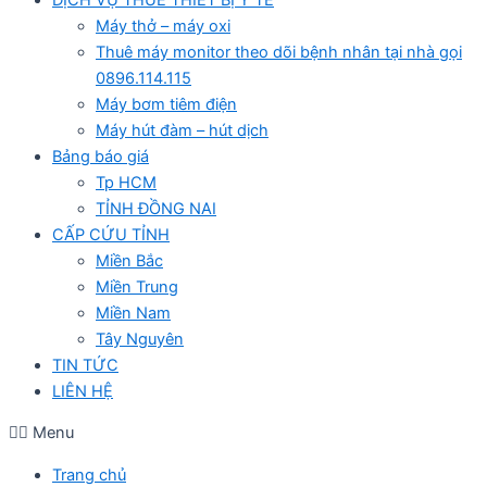
Máy thở – máy oxi
Thuê máy monitor theo dõi bệnh nhân tại nhà gọi
0896.114.115
Máy bơm tiêm điện
Máy hút đàm – hút dịch
Bảng báo giá
Tp HCM
TỈNH ĐỒNG NAI
CẤP CỨU TỈNH
Miền Bắc
Miền Trung
Miền Nam
Tây Nguyên
TIN TỨC
LIÊN HỆ
Menu
Trang chủ