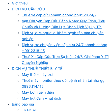
Giới thiệu
DỊCH VỤ CẤP CỨU
Thuê xe cấp cứu nhanh chóng phục vụ 24/7
Vận Chuyển Cấp Cứu Bệnh Nhân: Quy Trình, Tiêu
Chuẩn và Hướng Dẫn Lựa Chọn Dịch Vụ Uy Tín
Dịch vụ đưa người đi khám bệnh tận tâm chuyên
nghiệp
Dịch vụ xe chuyển viện cấp cứu 24/7 nhanh chóng
– 0912318115
Thuê Xe Cấp Cứu Trực Sự Kiện 24/7: Giải Pháp Y Tế
Chuyên Nghiệp
DỊCH VỤ THUÊ THIẾT BỊ Y TẾ
Máy thở – máy oxi
Thuê máy monitor theo dõi bệnh nhân tại nhà gọi
0896.114.115
Máy bơm tiêm điện
Máy hút đàm – hút dịch
Bảng báo giá
Tp HCM