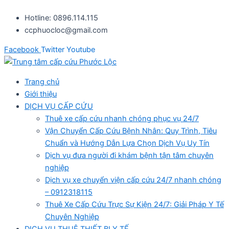
Nhảy
Hotline: 0896.114.115
tới
ccphuocloc@gmail.com
nội
dung
Facebook
Twitter
Youtube
Trang chủ
Giới thiệu
DỊCH VỤ CẤP CỨU
Thuê xe cấp cứu nhanh chóng phục vụ 24/7
Vận Chuyển Cấp Cứu Bệnh Nhân: Quy Trình, Tiêu
Chuẩn và Hướng Dẫn Lựa Chọn Dịch Vụ Uy Tín
Dịch vụ đưa người đi khám bệnh tận tâm chuyên
nghiệp
Dịch vụ xe chuyển viện cấp cứu 24/7 nhanh chóng
– 0912318115
Thuê Xe Cấp Cứu Trực Sự Kiện 24/7: Giải Pháp Y Tế
Chuyên Nghiệp
DỊCH VỤ THUÊ THIẾT BỊ Y TẾ