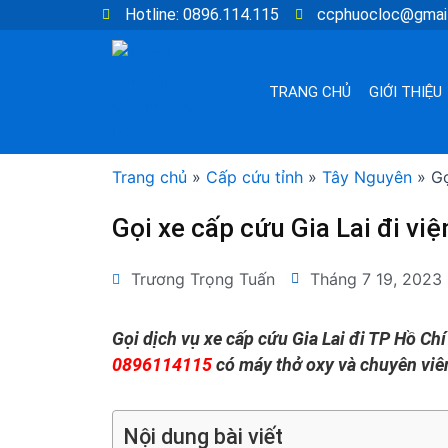
Nhảy
Hotline: 0896.114.115
ccphuocloc@gmai
tới
nội
dung
TRANG CHỦ
GIỚI THIỆU
Trang chủ
»
Cấp cứu tỉnh
»
Tây Nguyên
»
Gọ
Gọi xe cấp cứu Gia Lai đi vi
Trương Trọng Tuấn
Tháng 7 19, 2023
Gọi dịch vụ xe cấp cứu Gia Lai đi TP Hồ Ch
0896114115
có máy thở oxy và chuyên viên
Nội dung bài viết