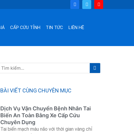
F
T
Y
a
w
o
c
i
u
e
t
t
b
t
u
o
e
b
IÁ
CẤP CỨU TỈNH
TIN TỨC
LIÊN HỆ
o
r
e
k
Tìm
Tìm
kiếm
kiếm
BÀI VIẾT CÙNG CHUYÊN MỤC
Dịch Vụ Vận Chuyển Bệnh Nhân Tai
Biến An Toàn Bằng Xe Cấp Cứu
Chuyên Dụng
Tai biến mạch máu não với thời gian vàng chỉ