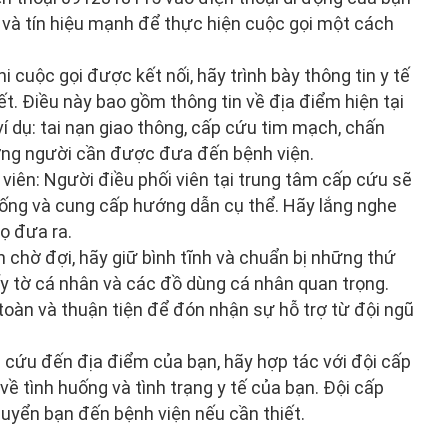
 và tín hiệu mạnh để thực hiện cuộc gọi một cách
hi cuộc gọi được kết nối, hãy trình bày thông tin y tế
iết. Điều này bao gồm thông tin về địa điểm hiện tại
í dụ: tai nạn giao thông, cấp cứu tim mạch, chấn
ượng người cần được đưa đến bệnh viện.
 viên: Người điều phối viên tại trung tâm cấp cứu sẽ
huống và cung cấp hướng dẫn cụ thể. Hãy lắng nghe
ọ đưa ra.
n chờ đợi, hãy giữ bình tĩnh và chuẩn bị những thứ
iấy tờ cá nhân và các đồ dùng cá nhân quan trọng.
toàn và thuận tiện để đón nhận sự hỗ trợ từ đội ngũ
p cứu đến địa điểm của bạn, hãy hợp tác với đội cấp
ề tình huống và tình trạng y tế của bạn. Đội cấp
huyển bạn đến bệnh viện nếu cần thiết.