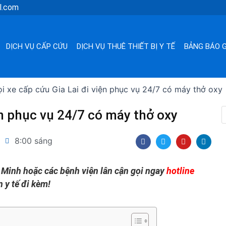
l.com
DỊCH VỤ CẤP CỨU
DỊCH VỤ THUÊ THIẾT BỊ Y TẾ
BẢNG BÁO G
i xe cấp cứu Gia Lai đi viện phục vụ 24/7 có máy thở oxy
ện phục vụ 24/7 có máy thở oxy
F
T
Y
L
8:00 sáng
a
w
o
i
c
i
u
n
e
t
t
k
b
t
u
e
í Minh hoặc các bệnh viện lân cận gọi ngay
hotline
o
e
b
d
o
r
e
i
 y tế đi kèm!
k
n