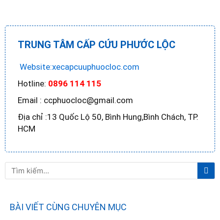
TRUNG TÂM CẤP CỨU PHƯỚC LỘC
Website:xecapcuuphuocloc.com
Hotline:
0896 114 115
Email : ccphuocloc@gmail.com
Địa chỉ :13 Quốc Lộ 50, Bình Hung,Bình Chách, TP.
HCM
Tì
Tìm
ki
kiếm
BÀI VIẾT CÙNG CHUYÊN MỤC