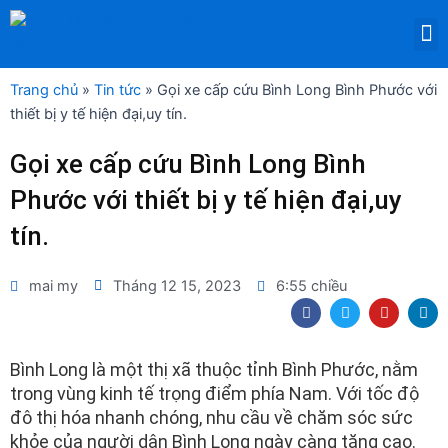
Nhảy
M
tới
DỊCH VỤ THUÊ THIẾT BỊ Y TẾ
nội
dung
Trang chủ
»
Tin tức
»
Gọi xe cấp cứu Bình Long Bình Phước với
thiết bị y tế hiện đại,uy tín.
Gọi xe cấp cứu Bình Long Bình
Phước với thiết bị y tế hiện đại,uy
tín.
mai my
Tháng 12 15, 2023
6:55 chiều
F
T
Y
L
a
w
o
i
c
i
u
n
e
t
t
k
b
t
u
e
Bình Long là một thị xã thuộc tỉnh Bình Phước, nằm
o
e
b
d
trong vùng kinh tế trọng điểm phía Nam. Với tốc độ
o
r
e
i
k
n
đô thị hóa nhanh chóng, nhu cầu về chăm sóc sức
khỏe của người dân Bình Long ngày càng tăng cao.