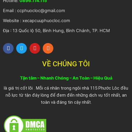
Hotline:
0896.114.115
Email : ccphuocloc@gmail.com
Website : xecapcuuphuocloc.com
Địa : 13 Quốc lộ 50, Bình Hung, Bình Chánh, TP. HCM
F
T
Y
R
a
w
o
s
c
i
u
s
e
t
t
VỀ CHÚNG TÔI
b
t
u
o
e
b
o
r
e
Tận tâm – Nhanh Chóng – An Toàn – Hiệu Quả
k
là giá trị cốt lõi . Mỗi cá nhân trong ngôi nhà 115 Phước Lôc đều
nỗ lực từ tận đáy lòng để đem đến những dịch vụ tốt nhất, an
toàn và đáng tin cậy nhất.