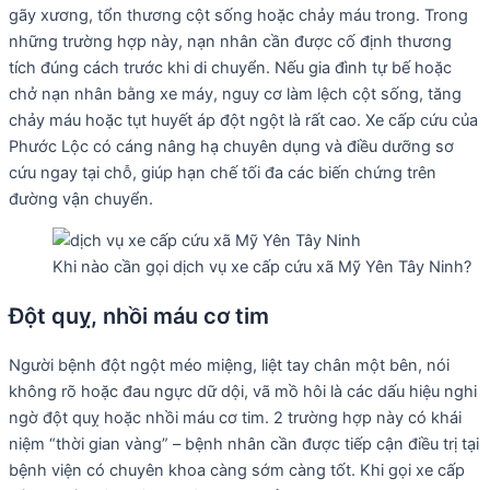
gãy xương, tổn thương cột sống hoặc chảy máu trong. Trong
những trường hợp này, nạn nhân cần được cố định thương
tích đúng cách trước khi di chuyển. Nếu gia đình tự bế hoặc
chở nạn nhân bằng xe máy, nguy cơ làm lệch cột sống, tăng
chảy máu hoặc tụt huyết áp đột ngột là rất cao. Xe cấp cứu của
Phước Lộc có cáng nâng hạ chuyên dụng và điều dưỡng sơ
cứu ngay tại chỗ, giúp hạn chế tối đa các biến chứng trên
đường vận chuyển.
Khi nào cần gọi dịch vụ xe cấp cứu xã Mỹ Yên Tây Ninh?
Đột quỵ, nhồi máu cơ tim
Người bệnh đột ngột méo miệng, liệt tay chân một bên, nói
không rõ hoặc đau ngực dữ dội, vã mồ hôi là các dấu hiệu nghi
ngờ đột quỵ hoặc nhồi máu cơ tim. 2 trường hợp này có khái
niệm “thời gian vàng” – bệnh nhân cần được tiếp cận điều trị tại
bệnh viện có chuyên khoa càng sớm càng tốt. Khi gọi xe cấp