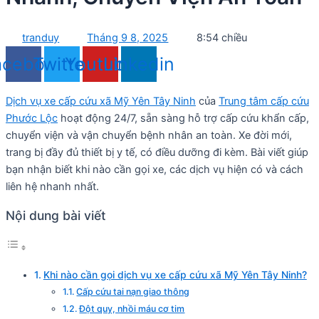
tranduy
Tháng 9 8, 2025
8:54 chiều
acebook
Twitter
Youtube
Linkedin
Dịch vụ xe cấp cứu xã Mỹ Yên Tây Ninh
của
Trung tâm cấp cứu
Phước Lộc
hoạt động 24/7, sẵn sàng hỗ trợ cấp cứu khẩn cấp,
chuyển viện và vận chuyển bệnh nhân an toàn. Xe đời mới,
trang bị đầy đủ thiết bị y tế, có điều dưỡng đi kèm. Bài viết giúp
bạn nhận biết khi nào cần gọi xe, các dịch vụ hiện có và cách
liên hệ nhanh nhất.
Nội dung bài viết
Khi nào cần gọi dịch vụ xe cấp cứu xã Mỹ Yên Tây Ninh?
Cấp cứu tai nạn giao thông
Đột quỵ, nhồi máu cơ tim