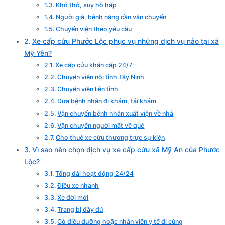
Khó thở, suy hô hấp
Người già, bệnh nặng cần vận chuyển
Chuyển viện theo yêu cầu
Xe cấp cứu Phước Lộc phục vụ những dịch vụ nào tại xã
Mỹ Yên?
Xe cấp cứu khẩn cấp 24/7
Chuyển viện nội tỉnh Tây Ninh
Chuyển viện liên tỉnh
Đưa bệnh nhân đi khám, tái khám
Vận chuyển bệnh nhân xuất viện về nhà
Vận chuyển người mất về quê
Cho thuê xe cứu thương trực sự kiện
Vì sao nên chọn dịch vụ xe cấp cứu xã Mỹ An của Phước
Lộc?
Tổng đài hoạt động 24/24
Điều xe nhanh
Xe đời mới
Trang bị đầy đủ
Có điều dưỡng hoặc nhân viên y tế đi cùng