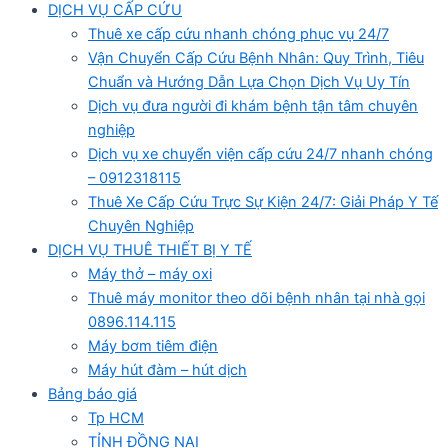
DỊCH VỤ CẤP CỨU
Thuê xe cấp cứu nhanh chóng phục vụ 24/7
Vận Chuyển Cấp Cứu Bệnh Nhân: Quy Trình, Tiêu
Chuẩn và Hướng Dẫn Lựa Chọn Dịch Vụ Uy Tín
Dịch vụ đưa người đi khám bệnh tận tâm chuyên
nghiệp
Dịch vụ xe chuyển viện cấp cứu 24/7 nhanh chóng
– 0912318115
Thuê Xe Cấp Cứu Trực Sự Kiện 24/7: Giải Pháp Y Tế
Chuyên Nghiệp
DỊCH VỤ THUÊ THIẾT BỊ Y TẾ
Máy thở – máy oxi
Thuê máy monitor theo dõi bệnh nhân tại nhà gọi
0896.114.115
Máy bơm tiêm điện
Máy hút đàm – hút dịch
Bảng báo giá
Tp HCM
TỈNH ĐỒNG NAI