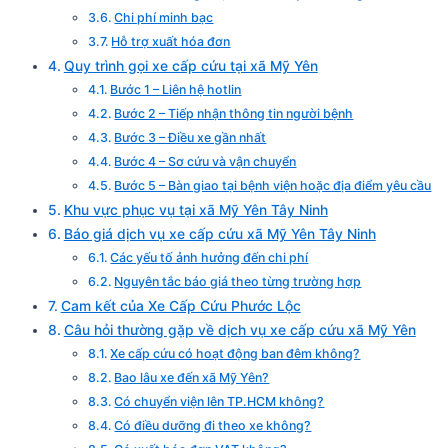
Chi phí minh bạc
Hỗ trợ xuất hóa đơn
Quy trình gọi xe cấp cứu tại xã Mỹ Yên
Bước 1 – Liên hệ hotlin
Bước 2 – Tiếp nhận thông tin người bệnh
Bước 3 – Điều xe gần nhất
Bước 4 – Sơ cứu và vận chuyển
Bước 5 – Bàn giao tại bệnh viện hoặc địa điểm yêu cầu
Khu vực phục vụ tại xã Mỹ Yên Tây Ninh
Báo giá dịch vụ xe cấp cứu xã Mỹ Yên Tây Ninh
Các yếu tố ảnh hưởng đến chi phí
Nguyên tắc báo giá theo từng trường hợp
Cam kết của Xe Cấp Cứu Phước Lộc
Câu hỏi thường gặp về dịch vụ xe cấp cứu xã Mỹ Yên
Xe cấp cứu có hoạt động ban đêm không?
Bao lâu xe đến xã Mỹ Yên?
Có chuyển viện lên TP.HCM không?
Có điều dưỡng đi theo xe không?