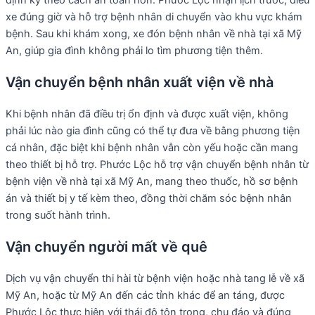
định kỳ theo cách an toàn hơn. Phước Lộc nhận lịch trước, điều
xe đúng giờ và hỗ trợ bệnh nhân di chuyển vào khu vực khám
bệnh. Sau khi khám xong, xe đón bệnh nhân về nhà tại xã Mỹ
An, giúp gia đình không phải lo tìm phương tiện thêm.
Vận chuyển bệnh nhân xuất viện về nhà
Khi bệnh nhân đã điều trị ổn định và được xuất viện, không
phải lúc nào gia đình cũng có thể tự đưa về bằng phương tiện
cá nhân, đặc biệt khi bệnh nhân vẫn còn yếu hoặc cần mang
theo thiết bị hỗ trợ. Phước Lộc hỗ trợ vận chuyển bệnh nhân từ
bệnh viện về nhà tại xã Mỹ An, mang theo thuốc, hồ sơ bệnh
án và thiết bị y tế kèm theo, đồng thời chăm sóc bệnh nhân
trong suốt hành trình.
Vận chuyển người mất về quê
Dịch vụ vận chuyển thi hài từ bệnh viện hoặc nhà tang lễ về xã
Mỹ An, hoặc từ Mỹ An đến các tỉnh khác để an táng, được
Phước Lộc thực hiện với thái độ tôn trọng, chu đáo và đúng