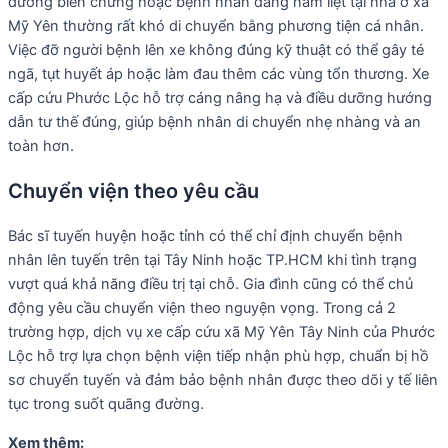
đường biến chứng hoặc bệnh nhân đang nằm liệt tại nhà ở xã
Mỹ Yên thường rất khó di chuyển bằng phương tiện cá nhân.
Việc đỡ người bệnh lên xe không đúng kỹ thuật có thể gây té
ngã, tụt huyết áp hoặc làm đau thêm các vùng tổn thương. Xe
cấp cứu Phước Lộc hỗ trợ cáng nâng hạ và điều dưỡng hướng
dẫn tư thế đúng, giúp bệnh nhân di chuyển nhẹ nhàng và an
toàn hơn.
Chuyển viện theo yêu cầu
Bác sĩ tuyến huyện hoặc tỉnh có thể chỉ định chuyển bệnh
nhân lên tuyến trên tại Tây Ninh hoặc TP.HCM khi tình trạng
vượt quá khả năng điều trị tại chỗ. Gia đình cũng có thể chủ
động yêu cầu chuyển viện theo nguyện vọng. Trong cả 2
trường hợp, dịch vụ xe cấp cứu xã Mỹ Yên Tây Ninh của Phước
Lộc hỗ trợ lựa chọn bệnh viện tiếp nhận phù hợp, chuẩn bị hồ
sơ chuyển tuyến và đảm bảo bệnh nhân được theo dõi y tế liên
tục trong suốt quãng đường.
Xem thêm: