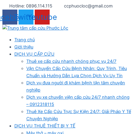
Nhảy
Hotline: 0896.114.115
ccphuocloc@gmail.com
tới
acebook
Twitter
Youtube
nội
dung
Trang chủ
Giới thiệu
DỊCH VỤ CẤP CỨU
Thuê xe cấp cứu nhanh chóng phục vụ 24/7
Vận Chuyển Cấp Cứu Bệnh Nhân: Quy Trình, Tiêu
Chuẩn và Hướng Dẫn Lựa Chọn Dịch Vụ Uy Tín
Dịch vụ đưa người đi khám bệnh tận tâm chuyên
nghiệp
Dịch vụ xe chuyển viện cấp cứu 24/7 nhanh chóng
– 0912318115
Thuê Xe Cấp Cứu Trực Sự Kiện 24/7: Giải Pháp Y Tế
Chuyên Nghiệp
DỊCH VỤ THUÊ THIẾT BỊ Y TẾ
Máy thở – máy oxi