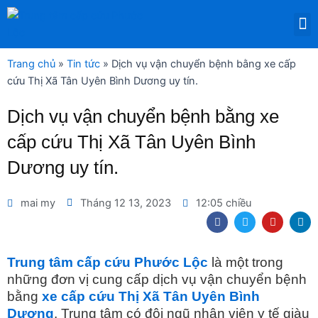
Nhảy
M
tới
DỊCH VỤ THUÊ THIẾT BỊ Y TẾ
nội
dung
Trang chủ
»
Tin tức
»
Dịch vụ vận chuyển bệnh bằng xe cấp
cứu Thị Xã Tân Uyên Bình Dương uy tín.
Dịch vụ vận chuyển bệnh bằng xe
cấp cứu Thị Xã Tân Uyên Bình
Dương uy tín.
mai my
Tháng 12 13, 2023
12:05 chiều
F
T
Y
L
a
w
o
i
c
i
u
n
e
t
t
k
b
t
u
e
Trung tâm cấp cứu Phước Lộc
là một trong
o
e
b
d
những đơn vị cung cấp dịch vụ vận chuyển bệnh
o
r
e
i
k
n
bằng
xe cấp cứu Thị Xã Tân Uyên Bình
Dương
. Trung tâm có đội ngũ nhân viên y tế giàu