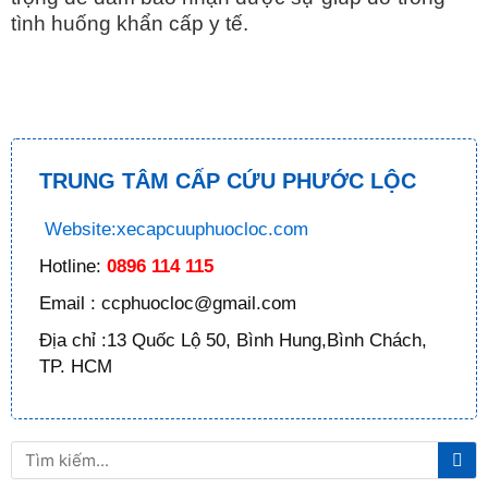
tình huống khẩn cấp y tế.
TRUNG TÂM CẤP CỨU PHƯỚC LỘC
Website:xecapcuuphuocloc.com
Hotline:
0896 114 115
Email : ccphuocloc@gmail.com
Địa chỉ :13 Quốc Lộ 50, Bình Hung,Bình Chách,
TP. HCM
Tì
Tìm
ki
kiếm