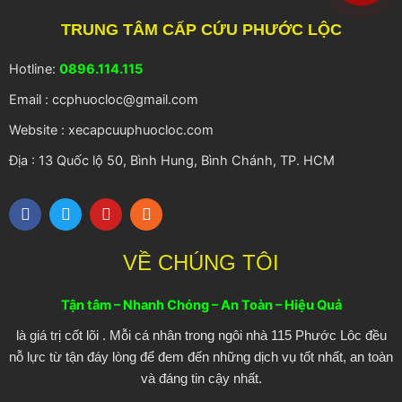
TRUNG TÂM CẤP CỨU PHƯỚC LỘC
Hotline:
0896.114.115
Email : ccphuocloc@gmail.com
Website : xecapcuuphuocloc.com
Địa : 13 Quốc lộ 50, Bình Hung, Bình Chánh, TP. HCM
F
T
Y
R
a
w
o
s
c
i
u
s
e
t
t
VỀ CHÚNG TÔI
b
t
u
o
e
b
o
r
e
Tận tâm – Nhanh Chóng – An Toàn – Hiệu Quả
k
là giá trị cốt lõi . Mỗi cá nhân trong ngôi nhà 115 Phước Lôc đều
nỗ lực từ tận đáy lòng để đem đến những dịch vụ tốt nhất, an toàn
và đáng tin cậy nhất.