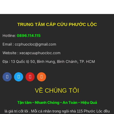
TRUNG TÂM CẤP CỨU PHƯỚC LỘC
Hotline:
0896.114.115
Email : ccphuocloc@gmail.com
Website : xecapcuuphuocloc.com
Địa : 13 Quốc lộ 50, Bình Hung, Bình Chánh, TP. HCM
F
T
Y
R
a
w
o
s
c
i
u
s
e
t
t
VỀ CHÚNG TÔI
b
t
u
o
e
b
o
r
e
Tận tâm – Nhanh Chóng – An Toàn – Hiệu Quả
k
là giá trị cốt lõi . Mỗi cá nhân trong ngôi nhà 115 Phước Lôc đều