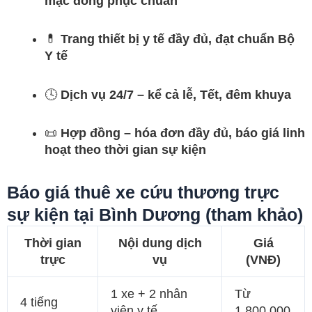
mặc đồng phục chuẩn
💊
Trang thiết bị y tế đầy đủ, đạt chuẩn Bộ
Y tế
🕓
Dịch vụ 24/7 – kể cả lễ, Tết, đêm khuya
📜
Hợp đồng – hóa đơn đầy đủ, báo giá linh
hoạt theo thời gian sự kiện
Báo giá thuê xe cứu thương trực
sự kiện tại Bình Dương (tham khảo)
Thời gian
Nội dung dịch
Giá
trực
vụ
(VNĐ)
1 xe + 2 nhân
Từ
4 tiếng
viên y tế
1.800.000