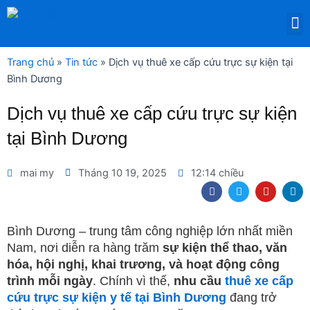
Nhảy
M
tới
DỊCH VỤ THUÊ THIẾT BỊ Y TẾ
nội
dung
Trang chủ
»
Tin tức
»
Dịch vụ thuê xe cấp cứu trực sự kiện tại
Bình Dương
Dịch vụ thuê xe cấp cứu trực sự kiện
tại Bình Dương
mai my
Tháng 10 19, 2025
12:14 chiều
F
T
Y
L
a
w
o
i
c
i
u
n
e
t
t
k
b
t
u
e
Bình Dương – trung tâm công nghiệp lớn nhất miền
o
e
b
d
Nam, nơi diễn ra hàng trăm
sự kiện thể thao, văn
o
r
e
i
k
n
hóa, hội nghị, khai trương, và hoạt động công
trình mỗi ngày
. Chính vì thế,
nhu cầu
thuê xe cấp
cứu trực sự kiện y tế tại Bình Dương
đang trở