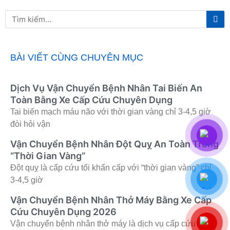
Tì
Tìm
ki
kiếm
BÀI VIẾT CÙNG CHUYÊN MỤC
Dịch Vụ Vận Chuyển Bệnh Nhân Tai Biến An
Toàn Bằng Xe Cấp Cứu Chuyên Dụng
Tai biến mạch máu não với thời gian vàng chỉ 3-4,5 giờ
đòi hỏi vận
Vận Chuyển Bệnh Nhân Đột Quỵ An Toàn Trong
“Thời Gian Vàng”
Đột quỵ là cấp cứu tối khẩn cấp với “thời gian vàng” chỉ
3-4,5 giờ
Vận Chuyển Bệnh Nhân Thở Máy Bằng Xe Cấp
Cứu Chuyên Dụng 2026
Vận chuyển bệnh nhân thở máy là dịch vụ cấp cứu