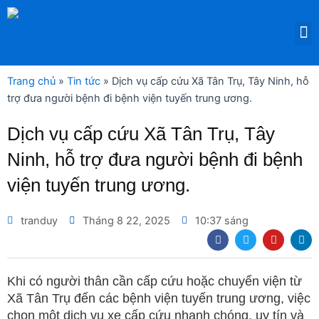
Nhảy
tới
M
DỊCH VỤ THUÊ THIẾT BỊ Y TẾ
nội
dung
Trang chủ
»
Tin tức
»
Dịch vụ cấp cứu Xã Tân Trụ, Tây Ninh, hỗ
trợ đưa người bệnh đi bệnh viện tuyến trung ương.
Dịch vụ cấp cứu Xã Tân Trụ, Tây
Ninh, hỗ trợ đưa người bệnh đi bệnh
viện tuyến trung ương.
tranduy
Tháng 8 22, 2025
10:37 sáng
F
T
Y
L
a
w
o
i
c
i
u
n
e
t
t
k
b
t
u
e
Khi có người thân cần cấp cứu hoặc chuyển viện từ
o
e
b
d
Xã Tân Trụ đến các bệnh viện tuyến trung ương, việc
o
r
e
i
k
n
chọn một dịch vụ xe cấp cứu nhanh chóng, uy tín và