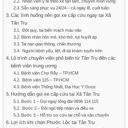
Nhân viên y tế theo xe tận tâm, chuyên môn vững
Sẵn sàng phục vụ 24/24 – cả ngày lễ, cuối tuần
Các tình huống nên gọi xe cấp cứu ngay tại Xã
Tân Trụ
Đột quỵ, tai biến mạch máu não
Bệnh nhân hôn mê, khó thở, tụt huyết áp
Tai nạn giao thông, chấn thương
Người bệnh yếu, liệt, đi tái khám tuyến trên
Lộ trình chuyển viện phổ biến từ Tân Trụ đến các
bệnh viện trung ương
Bệnh viện Chợ Rẫy – TP.HCM
Bệnh viện 115 – TP.HCM
Bệnh viện Thống Nhất, Đại Học Y Dược
Hướng dẫn gọi xe cấp cứu tại Xã Tân Trụ
Bước 1 – Gọi ngay tổng đài 0896 114 115
Bước 2 – Đội ngũ tiếp nhận và điều xe
Bước 3 – Hỗ trợ sơ cứu tại chỗ và vận chuyển
Lợi ích khi chọn Phước Lộc tại Tân Trụ