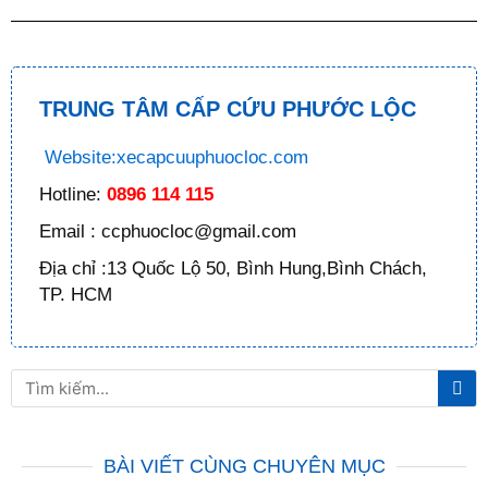
TRUNG TÂM CẤP CỨU PHƯỚC LỘC
Website:xecapcuuphuocloc.com
Hotline:
0896 114 115
Email : ccphuocloc@gmail.com
Địa chỉ :13 Quốc Lộ 50, Bình Hung,Bình Chách,
TP. HCM
Tì
Tìm
ki
kiếm
BÀI VIẾT CÙNG CHUYÊN MỤC