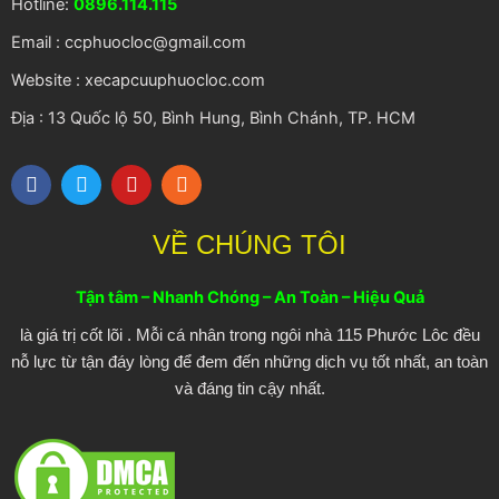
Hotline:
0896.114.115
Email : ccphuocloc@gmail.com
Website : xecapcuuphuocloc.com
Địa : 13 Quốc lộ 50, Bình Hung, Bình Chánh, TP. HCM
F
T
Y
R
a
w
o
s
c
i
u
s
e
t
t
VỀ CHÚNG TÔI
b
t
u
o
e
b
o
r
e
Tận tâm – Nhanh Chóng – An Toàn – Hiệu Quả
k
là giá trị cốt lõi . Mỗi cá nhân trong ngôi nhà 115 Phước Lôc đều
nỗ lực từ tận đáy lòng để đem đến những dịch vụ tốt nhất, an toàn
và đáng tin cậy nhất.