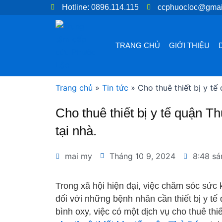
Nhảy
Hotline: 0896.114.115
ccphuocloc@gmai
tới
nội
dung
TRANG CHỦ
GIỚI THIỆU
Trang chủ
»
Tin tức
»
Cho thuê thiết bị y tế 
Cho thuê thiết bị y tế quận Th
tại nhà.
mai my
Tháng 10 9, 2024
8:48 sá
Trong xã hội hiện đại, việc chăm sóc sức 
đối với những bệnh nhân cần thiết bị y tế
bình oxy, việc có một dịch vụ cho thuê thiết