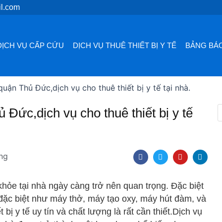
l.com
DỊCH VỤ CẤP CỨU
DỊCH VỤ THUÊ THIẾT BỊ Y TẾ
BẢNG BÁO
quận Thủ Đức,dịch vụ cho thuê thiết bị y tế tại nhà.
ủ Đức,dịch vụ cho thuê thiết bị y tế
F
T
Y
L
ng
a
w
o
i
c
i
u
n
e
t
t
k
b
t
u
e
khỏe tại nhà ngày càng trở nên quan trọng. Đặc biệt
o
e
b
d
o
r
e
i
 đặc biệt như máy thở, máy tạo oxy, máy hút đàm, và
k
n
 bị y tế uy tín và chất lượng là rất cần thiết.Dịch vụ