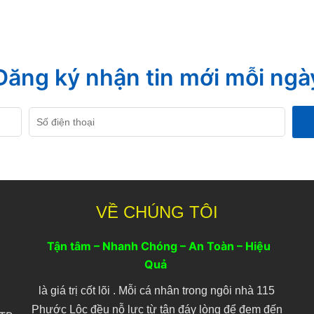
Đăng ký nhận tin mới mỗi ngà
Số
điện
thoại
C
VỀ CHÚNG TÔI
Tận tâm – Nhanh Chóng – An Toàn – Hiệu
Quả
là giá trị cốt lõi . Mỗi cá nhân trong ngôi nhà 115
Phước Lôc đều nỗ lực từ tận đáy lòng để đem đến