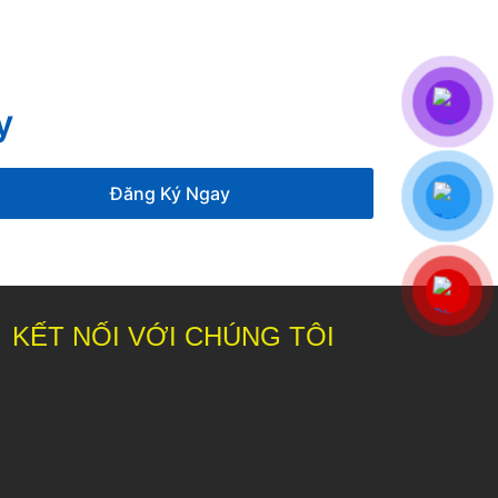
y
Đăng Ký Ngay
KẾT NỐI VỚI CHÚNG TÔI