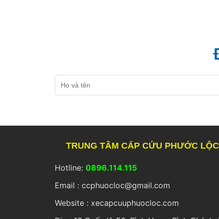
Họ
và
tên
TRUNG TÂM CẤP CỨU PHƯỚC LỘ
Hotline:
0896.114.115
Email : ccphuocloc@gmail.com
Website : xecapcuuphuocloc.com