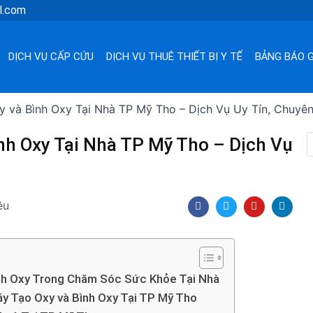
l.com
DỊCH VỤ CẤP CỨU
DỊCH VỤ THUÊ THIẾT BỊ Y TẾ
BẢNG BÁO G
 và Bình Oxy Tại Nhà TP Mỹ Tho – Dịch Vụ Uy Tín, Chuyê
nh Oxy Tại Nhà TP Mỹ Tho – Dịch Vụ
F
T
Y
L
ều
a
w
o
i
c
i
u
n
e
t
t
k
b
t
u
e
o
e
b
d
o
r
e
i
k
n
nh Oxy Trong Chăm Sóc Sức Khỏe Tại Nhà
áy Tạo Oxy và Bình Oxy Tại TP Mỹ Tho