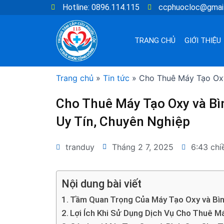
Nhảy
Hotline: 0896.114.115
ccphuocloc@gmai
tới
nội
TRANG CHỦ
GIỚI THIỆU
dung
Trang chủ
»
Tin tức
»
Cho Thuê Máy Tạo Oxy
Cho Thuê Máy Tạo Oxy và Bì
Uy Tín, Chuyên Nghiệp
tranduy
Tháng 2 7, 2025
6:43 chi
Nội dung bài viết
Tầm Quan Trọng Của Máy Tạo Oxy và Bì
Lợi Ích Khi Sử Dụng Dịch Vụ Cho Thuê M