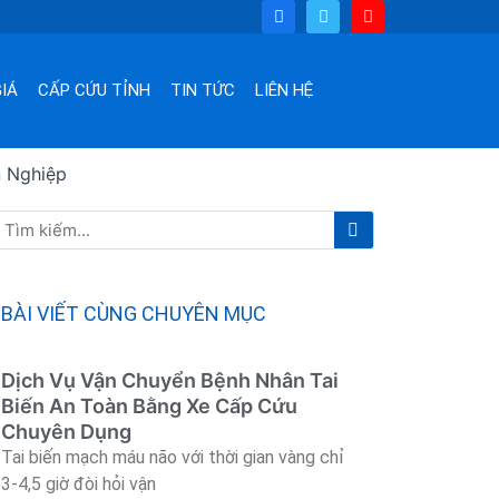
F
T
Y
a
w
o
c
i
u
e
t
t
b
t
u
o
e
b
IÁ
CẤP CỨU TỈNH
TIN TỨC
LIÊN HỆ
o
r
e
k
n Nghiệp
Tìm
Tìm
kiếm
kiếm
BÀI VIẾT CÙNG CHUYÊN MỤC
Dịch Vụ Vận Chuyển Bệnh Nhân Tai
Biến An Toàn Bằng Xe Cấp Cứu
Chuyên Dụng
Tai biến mạch máu não với thời gian vàng chỉ
3-4,5 giờ đòi hỏi vận