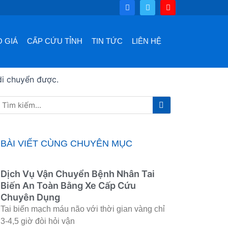
F
T
Y
a
w
o
c
i
u
e
t
t
b
t
u
o
e
b
 GIÁ
CẤP CỨU TỈNH
TIN TỨC
LIÊN HỆ
o
r
e
k
di chuyển được.
Tìm
Tìm
kiếm
kiếm
BÀI VIẾT CÙNG CHUYÊN MỤC
Dịch Vụ Vận Chuyển Bệnh Nhân Tai
Biến An Toàn Bằng Xe Cấp Cứu
Chuyên Dụng
Tai biến mạch máu não với thời gian vàng chỉ
3-4,5 giờ đòi hỏi vận