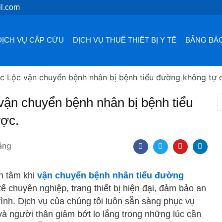
l.com
DỊCH VỤ CẤP CỨU
DỊCH VỤ THUÊ THIẾT BỊ Y TẾ
BẢNG BÁO
c Lộc vận chuyển bệnh nhân bị bệnh tiểu đường không tự 
ận chuyển bệnh nhân bị bệnh tiểu
ược.
F
T
Y
L
áng
a
w
o
i
c
i
u
n
e
t
t
k
b
t
u
e
n tâm khi
vận chuyển bệnh nhân tiểu đường
o
e
b
d
o
r
e
i
tế chuyên nghiệp, trang thiết bị hiện đại, đảm bảo an
k
n
rình. Dịch vụ của chúng tôi luôn sẵn sàng phục vụ
và người thân giảm bớt lo lắng trong những lúc cần