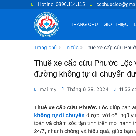
Nhảy
Hotline: 0896.114.115
ccphuocloc@gmai
tới
nội
TRANG CHỦ
GIỚI THIỆU
dung
Trang chủ
»
Tin tức
»
Thuê xe cấp cứu Phướ
Thuê xe cấp cứu Phước Lộc v
đường không tự di chuyển đ
mai my
Tháng 6 28, 2024
11:53 s
Thuê xe cấp cứu Phước Lộc
giúp bạn a
không tự di chuyển
được, với đội ngũ y 
toàn và chăm sóc tận tình trên mọi hành t
24/7, nhanh chóng và hiệu quả, giúp bạn 