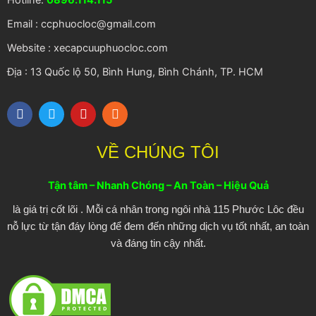
Hotline:
0896.114.115
Email : ccphuocloc@gmail.com
Website : xecapcuuphuocloc.com
Địa : 13 Quốc lộ 50, Bình Hung, Bình Chánh, TP. HCM
F
T
Y
R
a
w
o
s
c
i
u
s
e
t
t
VỀ CHÚNG TÔI
b
t
u
o
e
b
o
r
e
Tận tâm – Nhanh Chóng – An Toàn – Hiệu Quả
k
là giá trị cốt lõi . Mỗi cá nhân trong ngôi nhà 115 Phước Lôc đều
nỗ lực từ tận đáy lòng để đem đến những dịch vụ tốt nhất, an toàn
và đáng tin cậy nhất.