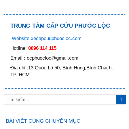
TRUNG TÂM CẤP CỨU PHƯỚC LỘC
Website:xecapcuuphuocloc.com
Hotline:
0896 114 115
Email : ccphuocloc@gmail.com
Địa chỉ :13 Quốc Lộ 50, Bình Hung,Bình Chách,
TP. HCM
Tì
Tìm
ki
kiếm
BÀI VIẾT CÙNG CHUYÊN MỤC