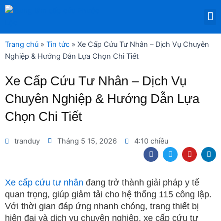
Nhảy
M
tới
DỊCH VỤ THUÊ THIẾT BỊ Y TẾ
nội
dung
Trang chủ
»
Tin tức
»
Xe Cấp Cứu Tư Nhân – Dịch Vụ Chuyên
Nghiệp & Hướng Dẫn Lựa Chọn Chi Tiết
Xe Cấp Cứu Tư Nhân – Dịch Vụ
Chuyên Nghiệp & Hướng Dẫn Lựa
Chọn Chi Tiết
tranduy
Tháng 5 15, 2026
4:10 chiều
F
T
Y
L
a
w
o
i
c
i
u
n
e
t
t
k
b
t
u
e
Xe cấp cứu tư nhân
đang trở thành giải pháp y tế
o
e
b
d
quan trọng, giúp giảm tải cho hệ thống 115 công lập.
o
r
e
i
k
n
Với thời gian đáp ứng nhanh chóng, trang thiết bị
hiện đại và dịch vụ chuyên nghiệp, xe cấp cứu tư