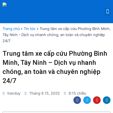
Nhảy
tới
M
DỊCH VỤ THUÊ THIẾT BỊ Y TẾ
nội
dung
Trang chủ
»
Tin tức
»
Trung tâm xe cấp cứu Phường Bình Minh,
Tây Ninh – Dịch vụ nhanh chóng, an toàn và chuyên nghiệp
24/7
Trung tâm xe cấp cứu Phường Bình
Minh, Tây Ninh – Dịch vụ nhanh
chóng, an toàn và chuyên nghiệp
24/7
tranduy
Tháng 6 15, 2025
8:15 chiều
F
T
Y
L
a
w
o
i
c
i
u
n
e
t
t
k