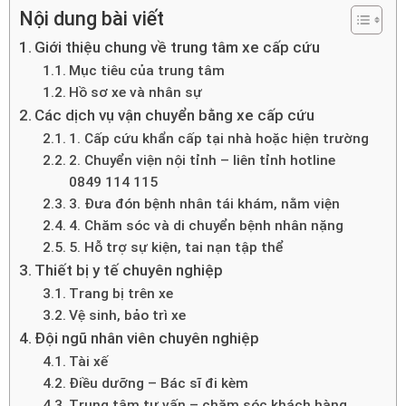
b
t
u
e
o
e
b
d
Nội dung bài viết
o
r
e
i
k
n
Giới thiệu chung về trung tâm xe cấp cứu
Mục tiêu của trung tâm
Hồ sơ xe và nhân sự
Các dịch vụ vận chuyển bằng xe cấp cứu
1. Cấp cứu khẩn cấp tại nhà hoặc hiện trường
2. Chuyển viện nội tỉnh – liên tỉnh hotline
0849 114 115
3. Đưa đón bệnh nhân tái khám, nằm viện
4. Chăm sóc và di chuyển bệnh nhân nặng
5. Hỗ trợ sự kiện, tai nạn tập thể
Thiết bị y tế chuyên nghiệp
Trang bị trên xe
Vệ sinh, bảo trì xe
Đội ngũ nhân viên chuyên nghiệp
Tài xế
Điều dưỡng – Bác sĩ đi kèm
Trung tâm tư vấn – chăm sóc khách hàng