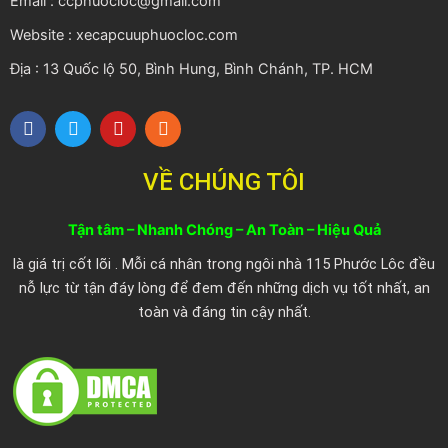
Email : ccphuocloc@gmail.com
Website : xecapcuuphuocloc.com
Địa : 13 Quốc lộ 50, Bình Hung, Bình Chánh, TP. HCM
F
T
Y
R
a
w
o
s
c
i
u
s
e
t
t
VỀ CHÚNG TÔI
b
t
u
o
e
b
o
r
e
Tận tâm – Nhanh Chóng – An Toàn – Hiệu Quả
k
là giá trị cốt lõi . Mỗi cá nhân trong ngôi nhà 115 Phước Lôc đều
nỗ lực từ tận đáy lòng để đem đến những dịch vụ tốt nhất, an
toàn và đáng tin cậy nhất.