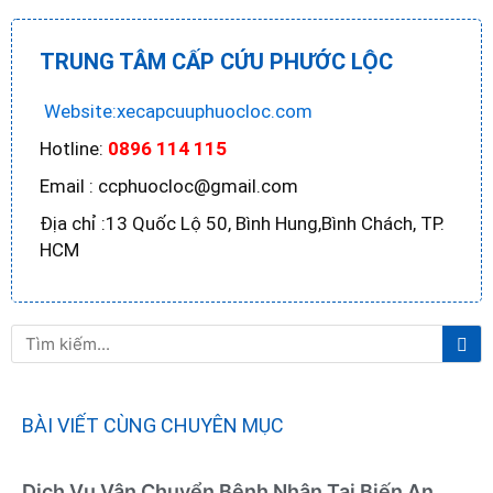
TRUNG TÂM CẤP CỨU PHƯỚC LỘC
Website:xecapcuuphuocloc.com
Hotline:
0896 114 115
Email : ccphuocloc@gmail.com
Địa chỉ :13 Quốc Lộ 50, Bình Hung,Bình Chách, TP.
HCM
Tì
Tìm
ki
kiếm
BÀI VIẾT CÙNG CHUYÊN MỤC
Dịch Vụ Vận Chuyển Bệnh Nhân Tai Biến An