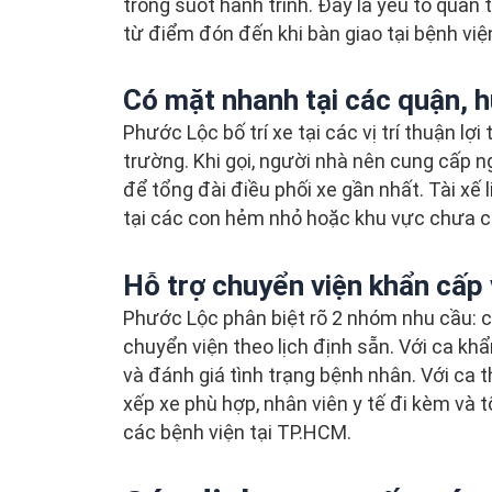
trong suốt hành trình. Đây là yếu tố quan
từ điểm đón đến khi bàn giao tại bệnh việ
Có mặt nhanh tại các quận, 
Phước Lộc bố trí xe tại các vị trí thuận lợ
trường. Khi gọi, người nhà nên cung cấp ng
để tổng đài điều phối xe gần nhất. Tài xế li
tại các con hẻm nhỏ hoặc khu vực chưa có
Hỗ trợ chuyển viện khẩn cấp 
Phước Lộc phân biệt rõ 2 nhóm nhu cầu: c
chuyển viện theo lịch định sẵn. Với ca kh
và đánh giá tình trạng bệnh nhân. Với ca 
xếp xe phù hợp, nhân viên y tế đi kèm và t
các bệnh viện tại TP.HCM.