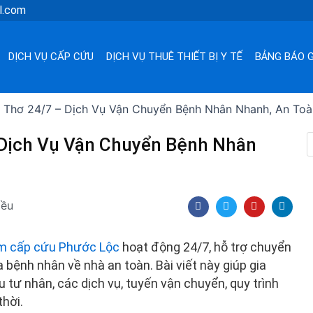
l.com
DỊCH VỤ CẤP CỨU
DỊCH VỤ THUÊ THIẾT BỊ Y TẾ
BẢNG BÁO G
 Thơ 24/7 – Dịch Vụ Vận Chuyển Bệnh Nhân Nhanh, An Toà
 Dịch Vụ Vận Chuyển Bệnh Nhân
F
T
Y
L
iều
a
w
o
i
c
i
u
n
e
t
t
k
b
t
u
e
m cấp cứu Phước Lộc
hoạt động 24/7, hỗ trợ chuyển
o
e
b
d
o
r
e
i
a bệnh nhân về nhà an toàn. Bài viết này giúp gia
k
n
u tư nhân, các dịch vụ, tuyến vận chuyển, quy trình
thời.