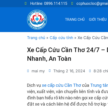
Nhảy
Hotline: 0896.114.115
ccphuocloc@gmai
tới
nội
TRANG CHỦ
GIỚI THIỆU
dung
Trang chủ
»
Cấp cứu tỉnh
»
Xe Cấp Cứu Cần
Xe Cấp Cứu Cần Thơ 24/7 –
Nhanh, An Toàn
mai my
Tháng 2 16, 2024
8:28 ch
Dịch vụ
xe cấp cứu Cần Thơ
của
Trung tâ
viện, xuất viện, vận chuyển liên tỉnh và đư
đình bạn hiểu rõ khi nào nên gọi xe cấp cứ
đặt xe và cách liên hệ để được hỗ trợ kịp 