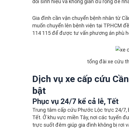
dõi sinh hiệu và không gian đủ rộng để nhâ
Gia đình cần vận chuyển bệnh nhân từ Cầ
muốn chuyển lên bệnh viện tại TP.HCM đề
114 115 để được tư vấn phương án phù hợ
tổng đài xe cứu 
Dịch vụ xe cấp cứu Cần
bật
Phục vụ 24/7 kể cả lễ, Tết
Trung tâm cấp cứu Phước Lộc trực 24/7, b
Tết. Ở khu vực miền Tây, nơi các tuyến đườ
trực suốt đêm giúp gia đình không bị rơi 