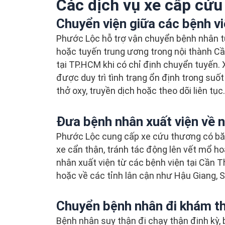
Các dịch vụ xe cấp cứu
Chuyển viện giữa các bệnh v
Phước Lộc hỗ trợ vận chuyển bệnh nhân từ
hoặc tuyến trung ương trong nội thành Cầ
tại TP.HCM khi có chỉ định chuyển tuyến
được duy trì tình trạng ổn định trong suố
thở oxy, truyền dịch hoặc theo dõi liên tục.
Đưa bệnh nhân xuất viện về 
Phước Lộc cung cấp xe cứu thương có băn
xe cẩn thận, tránh tác động lên vết mổ h
nhân xuất viện từ các bệnh viện tại Cần 
hoặc về các tỉnh lân cận như Hậu Giang, 
Chuyển bệnh nhân đi khám th
Bệnh nhân suy thận đi chạy thận định kỳ, b