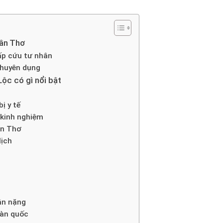
Cần Thơ
ấp cứu tư nhân
chuyên dụng
ộc có gì nổi bật
ị y tế
u kinh nghiệm
ần Thơ
lịch
ân nặng
oàn quốc