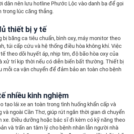
dân nên lưu hotline Phước Lộc vào danh bạ để gọi
m trong lúc căng thẳng.
 thiết bị y tế
ị băng ca tiêu chuẩn, bình oxy, máy monitor theo
h, túi cấp cứu và hệ thống điều hòa không khí. Việc
 tế theo dõi huyết áp, nhịp tim, độ bão hòa oxy của
 xử trí kịp thời nếu có diễn biến bất thường. Thiết bị
u mỗi ca vận chuyển để đảm bảo an toàn cho bệnh
 tế nhiều kinh nghiệm
tạo lái xe an toàn trong tình huống khẩn cấp và
và ngoài Cần Thơ, giúp rút ngắn thời gian di chuyển
 xe. Điều dưỡng hoặc bác sĩ đi kèm có kỹ năng theo
ơ bản và trấn an tâm lý cho bệnh nhân lẫn người nhà