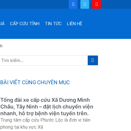
F
T
Y
a
w
o
c
i
u
e
t
t
b
t
u
o
e
b
IÁ
CẤP CỨU TỈNH
TIN TỨC
LIÊN HỆ
o
r
e
k
n
Tìm
Tìm
kiếm
kiếm
BÀI VIẾT CÙNG CHUYÊN MỤC
Tổng đài xe cấp cứu Xã Dương Minh
Châu, Tây Ninh – đặt lịch chuyển viện
nhanh, hỗ trợ bệnh viện tuyến trên.
Trung tâm cấp cứu Phước Lộc là đơn vị tiên
phong tại khu vực Xã