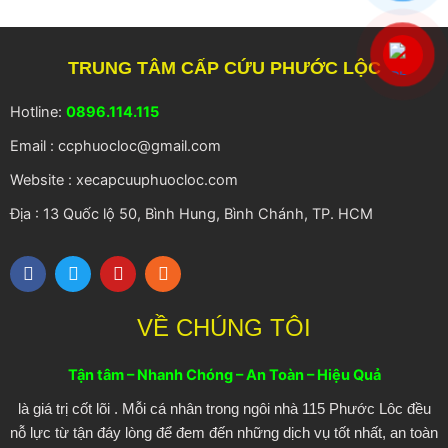
TRUNG TÂM CẤP CỨU PHƯỚC LỘC
Hotline:
0896.114.115
Email : ccphuocloc@gmail.com
Website : xecapcuuphuocloc.com
Địa : 13 Quốc lộ 50, Bình Hung, Bình Chánh, TP. HCM
F
T
Y
R
a
w
o
s
c
i
u
s
e
t
t
VỀ CHÚNG TÔI
b
t
u
o
e
b
o
r
e
Tận tâm – Nhanh Chóng – An Toàn – Hiệu Quả
k
là giá trị cốt lõi . Mỗi cá nhân trong ngôi nhà 115 Phước Lôc đều
nỗ lực từ tận đáy lòng để đem đến những dịch vụ tốt nhất, an toàn