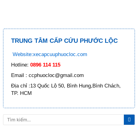
TRUNG TÂM CẤP CỨU PHƯỚC LỘC
Website:xecapcuuphuocloc.com
Hotline:
0896 114 115
Email : ccphuocloc@gmail.com
Địa chỉ :13 Quốc Lộ 50, Bình Hung,Bình Chách,
TP. HCM
Tì
Tìm
ki
kiếm