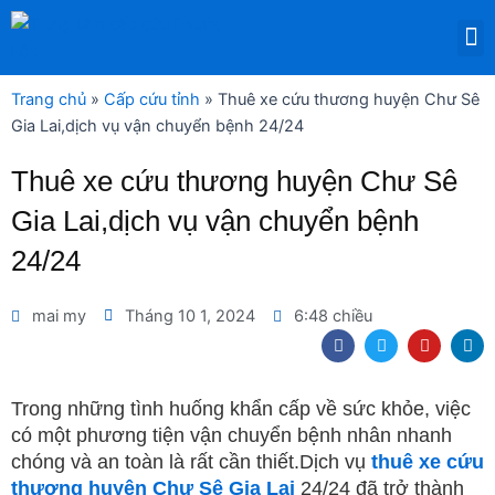
Nhảy
M
tới
DỊCH VỤ THUÊ THIẾT BỊ Y TẾ
nội
dung
Trang chủ
»
Cấp cứu tỉnh
»
Thuê xe cứu thương huyện Chư Sê
Gia Lai,dịch vụ vận chuyển bệnh 24/24
Thuê xe cứu thương huyện Chư Sê
Gia Lai,dịch vụ vận chuyển bệnh
24/24
mai my
Tháng 10 1, 2024
6:48 chiều
F
T
Y
L
a
w
o
i
c
i
u
n
e
t
t
k
b
t
u
e
Trong những tình huống khẩn cấp về sức khỏe, việc
o
e
b
d
có một phương tiện vận chuyển bệnh nhân nhanh
o
r
e
i
k
n
chóng và an toàn là rất cần thiết.Dịch vụ
thuê xe cứu
thương huyện Chư Sê Gia Lai
24/24 đã trở thành