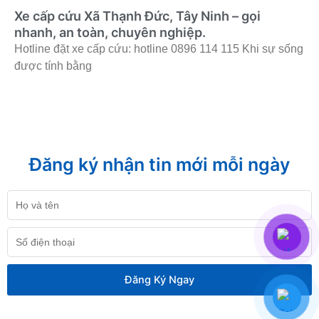
Xe cấp cứu Xã Thạnh Đức, Tây Ninh – gọi
nhanh, an toàn, chuyên nghiệp.
Hotline đặt xe cấp cứu: hotline 0896 114 115 Khi sự sống
được tính bằng
Đăng ký nhận tin mới mỗi ngày
Họ
và
tên
Số
điện
thoại
Đăng Ký Ngay