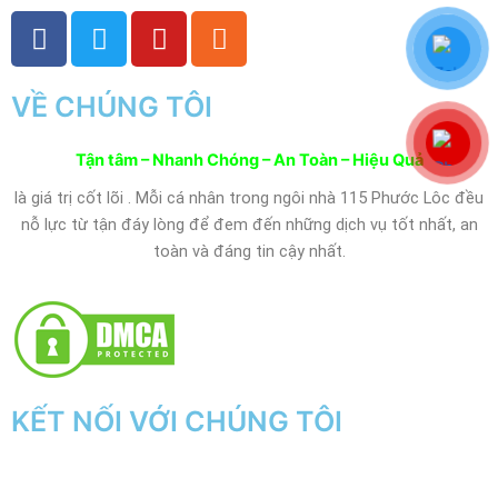
F
T
Y
R
a
w
o
s
c
i
u
s
VỀ CHÚNG TÔI
e
t
t
b
t
u
o
e
b
Tận tâm – Nhanh Chóng – An Toàn – Hiệu Quả
o
r
e
là giá trị cốt lõi . Mỗi cá nhân trong ngôi nhà 115 Phước Lôc đều
k
nỗ lực từ tận đáy lòng để đem đến những dịch vụ tốt nhất, an
toàn và đáng tin cậy nhất.
KẾT NỐI VỚI CHÚNG TÔI