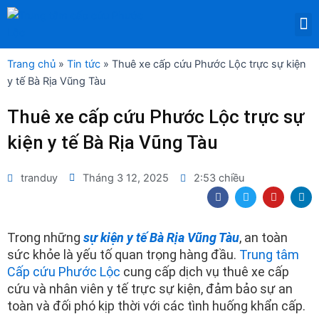
Nhảy
M
tới
DỊCH VỤ THUÊ THIẾT BỊ Y TẾ
nội
dung
Trang chủ
»
Tin tức
»
Thuê xe cấp cứu Phước Lộc trực sự kiện
y tế Bà Rịa Vũng Tàu
Thuê xe cấp cứu Phước Lộc trực sự
kiện y tế Bà Rịa Vũng Tàu
tranduy
Tháng 3 12, 2025
2:53 chiều
F
T
Y
L
a
w
o
i
c
i
u
n
e
t
t
k
b
t
u
e
Trong những
sự kiện y tế Bà Rịa Vũng Tàu
, an toàn
o
e
b
d
sức khỏe là yếu tố quan trọng hàng đầu.
Trung tâm
o
r
e
i
k
n
Cấp cứu Phước Lộc
cung cấp dịch vụ thuê xe cấp
cứu và nhân viên y tế trực sự kiện, đảm bảo sự an
toàn và đối phó kịp thời với các tình huống khẩn cấp.