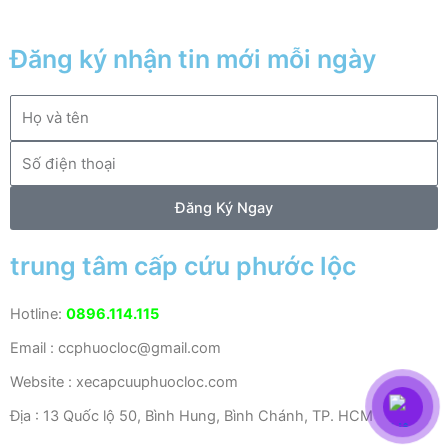
Đăng ký nhận tin mới mỗi ngày
Họ
và
Số
tên
điện
thoại
Đăng Ký Ngay
trung tâm cấp cứu phước lộc
Hotline:
0896.114.115
Email : ccphuocloc@gmail.com
Website : xecapcuuphuocloc.com
Địa : 13 Quốc lộ 50, Bình Hung, Bình Chánh, TP. HCM