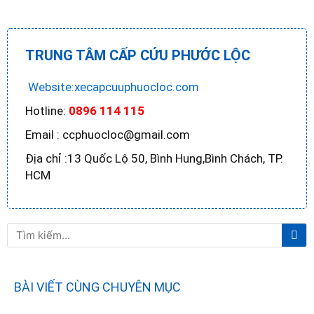
TRUNG TÂM CẤP CỨU PHƯỚC LỘC
Website:xecapcuuphuocloc.com
Hotline:
0896 114 115
Email : ccphuocloc@gmail.com
Địa chỉ :13 Quốc Lộ 50, Bình Hung,Bình Chách, TP.
HCM
Tì
Tìm
ki
kiếm
BÀI VIẾT CÙNG CHUYÊN MỤC