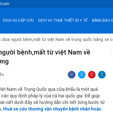
l.com
DỊCH VỤ CẤP CỨU
DỊCH VỤ THUÊ THIẾT BỊ Y TẾ
BẢNG BÁO G
c đưa người bệnh,mất từ việt Nam về trung quốc bằng xe 
người bệnh,mất từ việt Nam về
ơng
F
T
Y
L
iều
a
w
o
i
c
i
u
n
e
t
t
k
b
t
u
e
Việt Nam về Trung Quốc qua cửa khẩu là một quá
o
e
b
d
o
r
e
i
 các quy định pháp lý của cả hai quốc gia. Để giúp
k
n
, bài viết dưới đây sẽ hướng dẫn chi tiết từng bước từ
n,
thuê xe cứu thương vận chuyển bệnh nhân hoặc