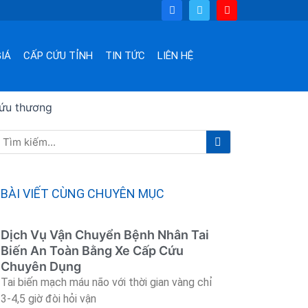
F
T
Y
a
w
o
c
i
u
e
t
t
b
t
u
o
e
b
IÁ
CẤP CỨU TỈNH
TIN TỨC
LIÊN HỆ
o
r
e
k
cứu thương
Tìm
Tìm
kiếm
kiếm
BÀI VIẾT CÙNG CHUYÊN MỤC
Dịch Vụ Vận Chuyển Bệnh Nhân Tai
Biến An Toàn Bằng Xe Cấp Cứu
Chuyên Dụng
Tai biến mạch máu não với thời gian vàng chỉ
3-4,5 giờ đòi hỏi vận