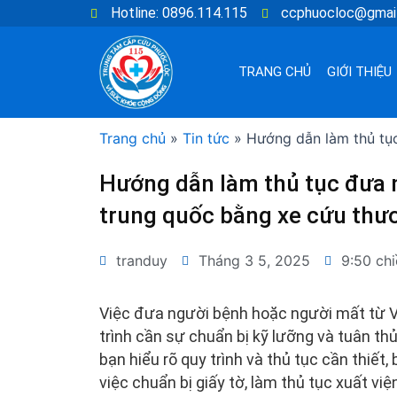
Nhảy
Hotline: 0896.114.115
ccphuocloc@gmai
tới
nội
TRANG CHỦ
GIỚI THIỆU
dung
Trang chủ
»
Tin tức
»
Hướng dẫn làm thủ tụ
Hướng dẫn làm thủ tục đưa 
trung quốc bằng xe cứu thư
tranduy
Tháng 3 5, 2025
9:50 ch
Việc đưa người bệnh hoặc người mất từ 
trình cần sự chuẩn bị kỹ lưỡng và tuân thủ
bạn hiểu rõ quy trình và thủ tục cần thiết
việc chuẩn bị giấy tờ, làm thủ tục xuất việ