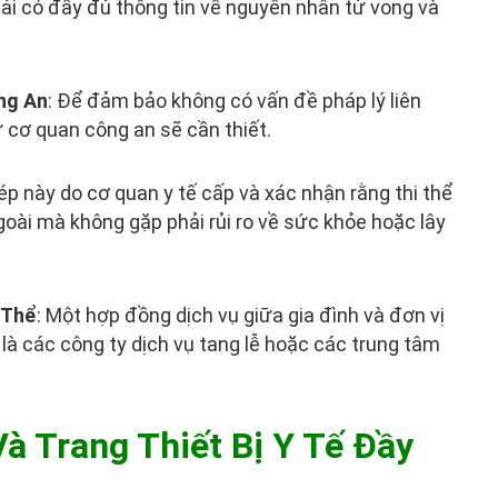
ải có đầy đủ thông tin về nguyên nhân tử vong và
ng An
: Để đảm bảo không có vấn đề pháp lý liên
ừ cơ quan công an sẽ cần thiết.
hép này do cơ quan y tế cấp và xác nhận rằng thi thể
oài mà không gặp phải rủi ro về sức khỏe hoặc lây
 Thể
: Một hợp đồng dịch vụ giữa gia đình và đơn vị
 là các công ty dịch vụ tang lễ hoặc các trung tâm
 Trang Thiết Bị Y Tế Đầy