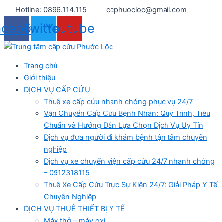
Nhảy
Hotline: 0896.114.115
ccphuocloc@gmail.com
tới
acebook
Twitter
Youtube
nội
dung
Trang chủ
Giới thiệu
DỊCH VỤ CẤP CỨU
Thuê xe cấp cứu nhanh chóng phục vụ 24/7
Vận Chuyển Cấp Cứu Bệnh Nhân: Quy Trình, Tiêu
Chuẩn và Hướng Dẫn Lựa Chọn Dịch Vụ Uy Tín
Dịch vụ đưa người đi khám bệnh tận tâm chuyên
nghiệp
Dịch vụ xe chuyển viện cấp cứu 24/7 nhanh chóng
– 0912318115
Thuê Xe Cấp Cứu Trực Sự Kiện 24/7: Giải Pháp Y Tế
Chuyên Nghiệp
DỊCH VỤ THUÊ THIẾT BỊ Y TẾ
Máy thở – máy oxi