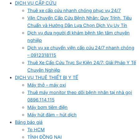
DỊCH VỤ CẤP CỨU
Thuê xe cấp cứu nhanh chóng phục vụ 24/7
Vận Chuyển Cấp Cứu Bệnh Nhân: Quy Trình, Tiêu
Chuẩn và Hướng Dẫn Lựa Chọn Dịch Vụ Uy Tín
Dịch vụ đưa người đi khám bệnh tận tâm chuyên
nghiệp
Dịch vụ xe chuyển viện cấp cứu 24/7 nhanh chóng
– 0912318115
Thuê Xe Cấp Cứu Trực Sự Kiện 24/7: Giải Pháp Y Tế
Chuyên Nghiệp
DỊCH VỤ THUÊ THIẾT BỊ Y TẾ
Máy thở – máy oxi
Thuê máy monitor theo dõi bệnh nhân tại nhà gọi
0896.114.115
Máy bơm tiêm điện
Máy hút đàm – hút dịch
Bảng báo giá
Tp HCM
TỈNH ĐỒNG NAI