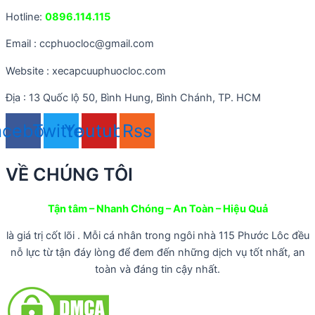
Hotline:
0896.114.115
Email : ccphuocloc@gmail.com
Website : xecapcuuphuocloc.com
Địa : 13 Quốc lộ 50, Bình Hung, Bình Chánh, TP. HCM
acebook
Twitter
Youtube
Rss
VỀ CHÚNG TÔI
Tận tâm – Nhanh Chóng – An Toàn – Hiệu Quả
là giá trị cốt lõi . Mỗi cá nhân trong ngôi nhà 115 Phước Lôc đều
nỗ lực từ tận đáy lòng để đem đến những dịch vụ tốt nhất, an
toàn và đáng tin cậy nhất.