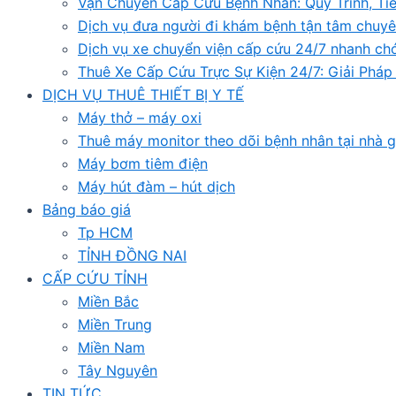
Vận Chuyển Cấp Cứu Bệnh Nhân: Quy Trình, Ti
Dịch vụ đưa người đi khám bệnh tận tâm chuyê
Dịch vụ xe chuyển viện cấp cứu 24/7 nhanh ch
Thuê Xe Cấp Cứu Trực Sự Kiện 24/7: Giải Phá
DỊCH VỤ THUÊ THIẾT BỊ Y TẾ
Máy thở – máy oxi
Thuê máy monitor theo dõi bệnh nhân tại nhà g
Máy bơm tiêm điện
Máy hút đàm – hút dịch
Bảng báo giá
Tp HCM
TỈNH ĐỒNG NAI
CẤP CỨU TỈNH
Miền Bắc
Miền Trung
Miền Nam
Tây Nguyên
TIN TỨC