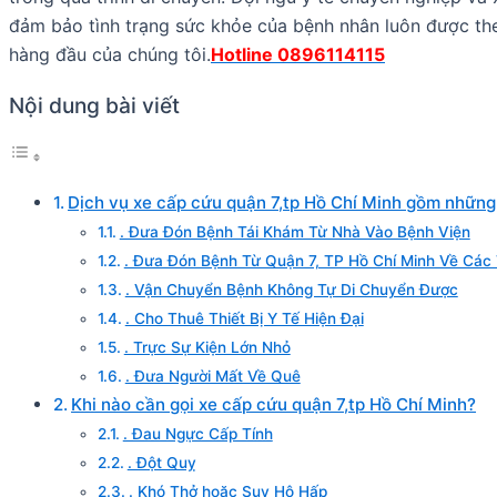
đảm bảo tình trạng sức khỏe của bệnh nhân luôn được theo 
hàng đầu của chúng tôi.
Hotline 0896114115
Nội dung bài viết
Dịch vụ xe cấp cứu quận 7,tp Hồ Chí Minh gồm những 
. Đưa Đón Bệnh Tái Khám Từ Nhà Vào Bệnh Viện
. Đưa Đón Bệnh Từ Quận 7, TP Hồ Chí Minh Về Các 
. Vận Chuyển Bệnh Không Tự Di Chuyển Được
. Cho Thuê Thiết Bị Y Tế Hiện Đại
. Trực Sự Kiện Lớn Nhỏ
. Đưa Người Mất Về Quê
Khi nào cần gọi xe cấp cứu quận 7,tp Hồ Chí Minh?
. Đau Ngực Cấp Tính
. Đột Quỵ
. Khó Thở hoặc Suy Hô Hấp