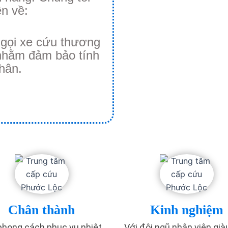
ên về:
 gọi xe cứu thương
 nhằm đảm bảo tính
hân.
Chân thành
Kinh nghiệm
phong cách phục vụ nhiệt
Với đội ngũ nhân viên già