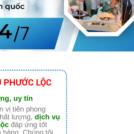
 PHƯỚC LỘC
ng, uy tín
 vị tiên phong
chất lượng,
dịch vụ
Lộc
đáp ứng tốt
 hàng. Chúng tôi