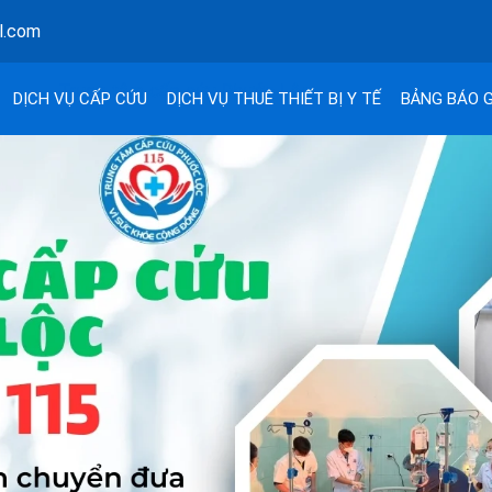
l.com
DỊCH VỤ CẤP CỨU
DỊCH VỤ THUÊ THIẾT BỊ Y TẾ
BẢNG BÁO G