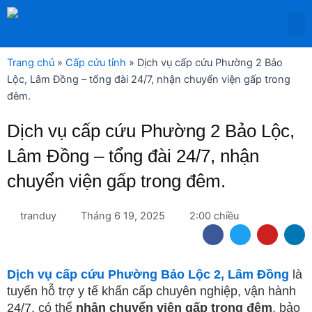
Nhảy
M
tới
DỊCH VỤ THUÊ THIẾT BỊ Y TẾ
nội
dung
Trang chủ
»
Cấp cứu tỉnh
»
Dịch vụ cấp cứu Phường 2 Bảo
Lộc, Lâm Đồng – tổng đài 24/7, nhận chuyển viện gấp trong
đêm.
Dịch vụ cấp cứu Phường 2 Bảo Lộc,
Lâm Đồng – tổng đài 24/7, nhận
chuyển viện gấp trong đêm.
tranduy
Tháng 6 19, 2025
2:00 chiều
F
T
Y
L
a
w
o
i
c
i
u
n
e
t
t
k
b
t
u
e
Dịch vụ
cấp cứu Phường Bảo Lộc 2, Lâm Đồng
là
o
e
b
d
tuyến hỗ trợ y tế khẩn cấp chuyên nghiệp, vận hành
o
r
e
i
k
n
24/7, có thể
nhận chuyển viện gấp trong đêm
, bảo