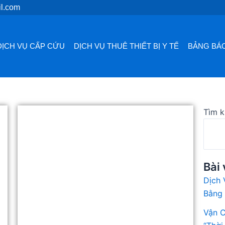
l.com
DỊCH VỤ CẤP CỨU
DỊCH VỤ THUÊ THIẾT BỊ Y TẾ
BẢNG BÁO
ng
Trang
Trang
Trang
Trang
Tìm 
Bài 
Dịch 
Bằng
Vận C