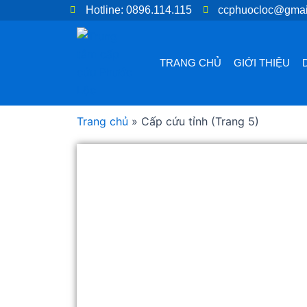
Nhảy
Hotline: 0896.114.115
ccphuocloc@gmai
tới
nội
dung
TRANG CHỦ
GIỚI THIỆU
Trang chủ
»
Cấp cứu tỉnh
(Trang 5)
Tra