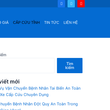
F
T
Y
a
w
o
c
i
u
e
t
t
b
t
u
o
e
b
 GIÁ
CẤP CỨU TỈNH
TIN TỨC
LIÊN HỆ
o
r
e
k
kiếm
Tìm
kiếm
viết mới
Vụ Vận Chuyển Bệnh Nhân Tai Biến An Toàn
 Xe Cấp Cứu Chuyên Dụng
huyển Bệnh Nhân Đột Quỵ An Toàn Trong