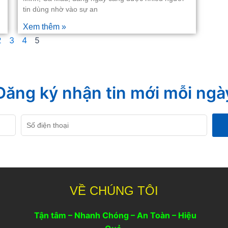
tin dùng nhờ vào sự an
Xem thêm »
2
3
4
5
Đăng ký nhận tin mới mỗi ngà
Số
điện
thoại
C
VỀ CHÚNG TÔI
Tận tâm – Nhanh Chóng – An Toàn – Hiệu