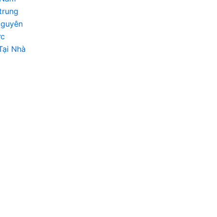
trung
Nguyên
ức
Tại Nhà