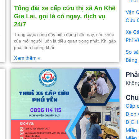
“Thời
Tổng đài xe cấp cứu thị xã An Khê
Vận 
Gia Lai, gọi là có ngay, dịch vụ
Cứu 
24/7
Xe Cấ
ê
Trong cuộc sống đầy biến động hiện nay, sức khỏe
Phí V
của mỗi người luôn là điều quan trọng nhất. Khi gặp
phải tình huống khẩn
So sá
Xem thêm »
Bảng 
Phả
Không
Chu
Cấp c
Dịch 
DỊCH
Miền
Miền