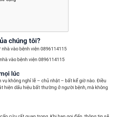
của chúng tôi?
 nhà vào bệnh viện 0896114115
mọi lúc
h vụ không nghỉ lễ – chủ nhật – bất kể giờ nào. Điều
hát hiện dấu hiệu bất thường ở người bệnh, mà không
 cấp cứu rất quan trọng. Khi bạn gọi đến, thông tin sẽ