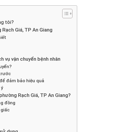
ng tôi?
 Rạch Giá, TP An Giang
iết
ch vụ vận chuyển bệnh nhân
huyển?
trước
 để đảm bảo hiệu quả
 ý
i phường Rạch Giá, TP An Giang?
ng đồng
 giấc
 sử dụng