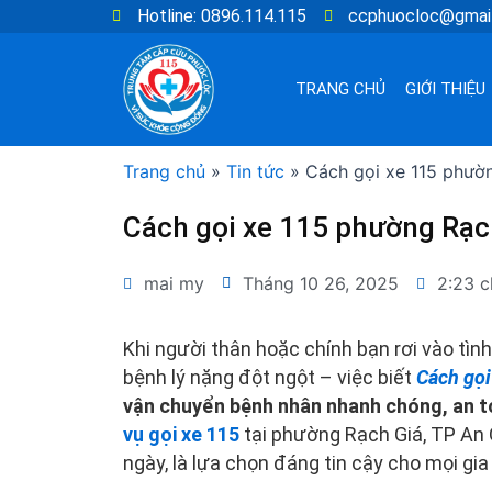
Nhảy
Hotline: 0896.114.115
ccphuocloc@gmai
tới
nội
TRANG CHỦ
GIỚI THIỆU
dung
Trang chủ
»
Tin tức
»
Cách gọi xe 115 phườ
Cách gọi xe 115 phường Rạc
mai my
Tháng 10 26, 2025
2:23 c
Khi người thân hoặc chính bạn rơi vào tình
bệnh lý nặng đột ngột – việc biết
Cách gọi
vận chuyển bệnh nhân nhanh chóng, an t
vụ gọi xe 115
tại phường Rạch Giá, TP An 
ngày, là lựa chọn đáng tin cậy cho mọi gia