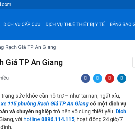
l.com
DỊCH VỤ CẤP CỨU
DỊCH VỤ THUÊ THIẾT BỊ Y TẾ
BẢNG BÁO G
ng Rạch Giá TP An Giang
h Giá TP An Giang
F
T
Y
L
hiều
a
w
o
i
c
i
u
n
e
t
t
k
b
t
u
e
 trạng sức khỏe cần hỗ trợ – như tai nạn, ngất xỉu,
o
e
b
d
o
r
e
i
 xe 115 phường Rạch Giá TP An Giang
có một dịch vụ
k
n
oàn và chuyên nghiệp
trở nên vô cùng thiết yếu.
Dịch
Giang, với
hotline
0896.114.115
, hoạt động 24 giờ/7
 đình.