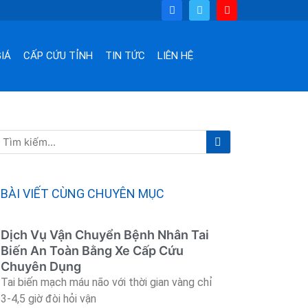
F
T
Y
a
w
o
c
i
u
e
t
t
b
t
u
o
e
b
IÁ
CẤP CỨU TỈNH
TIN TỨC
LIÊN HỆ
o
r
e
k
Tìm
Tìm
kiếm
kiếm
BÀI VIẾT CÙNG CHUYÊN MỤC
Dịch Vụ Vận Chuyển Bệnh Nhân Tai
Biến An Toàn Bằng Xe Cấp Cứu
Chuyên Dụng
Tai biến mạch máu não với thời gian vàng chỉ
3-4,5 giờ đòi hỏi vận