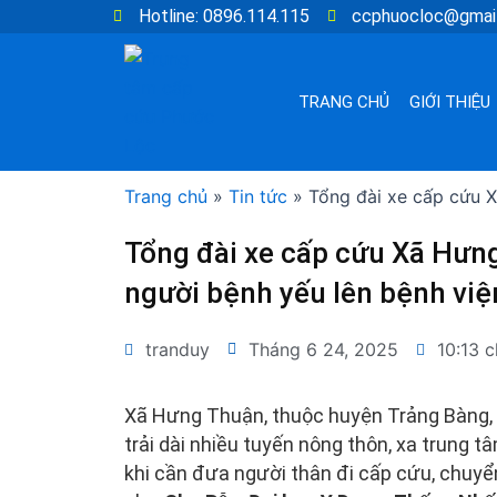
Nhảy
Hotline: 0896.114.115
ccphuocloc@gmai
tới
nội
dung
TRANG CHỦ
GIỚI THIỆU
Trang chủ
»
Tin tức
»
Tổng đài xe cấp cứu X
Tổng đài xe cấp cứu Xã Hưng
người bệnh yếu lên bệnh việ
tranduy
Tháng 6 24, 2025
10:13 c
Xã Hưng Thuận, thuộc huyện Trảng Bàng, t
trải dài nhiều tuyến nông thôn, xa trung t
khi cần đưa người thân đi cấp cứu, chuyển