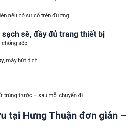
viện nếu có sự cố trên đường
ạch sẽ, đầy đủ trang thiết bị
a chống sốc
xy
, máy hút dịch
ử trùng trước – sau mỗi chuyến đi
ứu tại Hưng Thuận đơn giản –