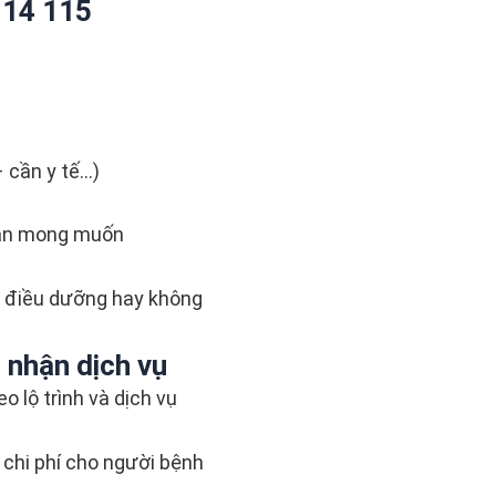
114 115
 cần y tế…)
gian mong muốn
c điều dưỡng hay không
 nhận dịch vụ
o lộ trình và dịch vụ
– chi phí cho người bệnh