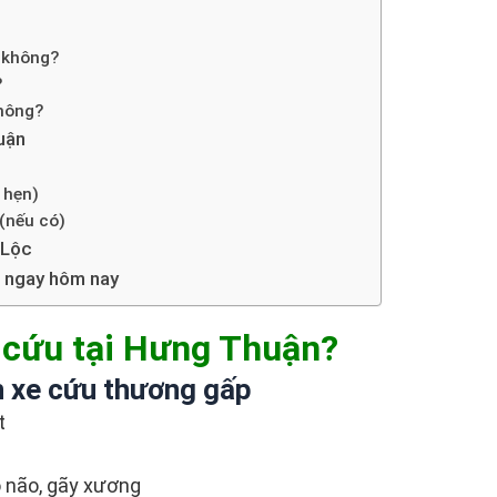
 không?
?
hông?
uận
 hẹn)
(nếu có)
 Lộc
 ngay hôm nay
p cứu tại Hưng Thuận?
n xe cứu thương gấp
t
ọ não, gãy xương