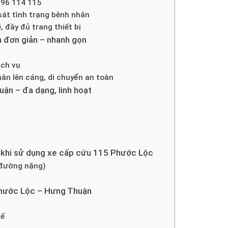
896 114 115
 sát tình trạng bệnh nhân
 đầy đủ trang thiết bị
n đơn giản – nhanh gọn
ịch vụ
ân lên cáng, di chuyển an toàn
uận – đa dạng, linh hoạt
 khi sử dụng xe cấp cứu 115 Phước Lộc
 đường nặng)
Phước Lộc – Hưng Thuận
tế