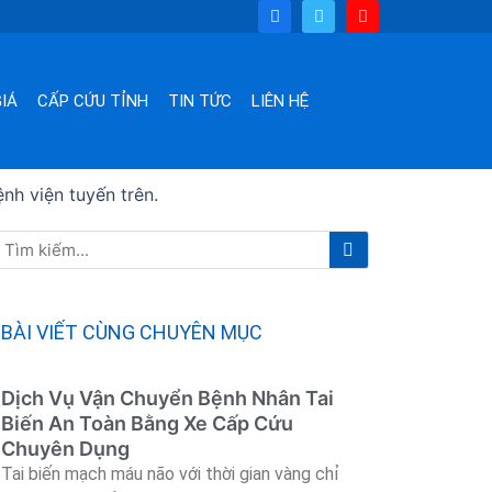
F
T
Y
a
w
o
c
i
u
e
t
t
b
t
u
o
e
b
IÁ
CẤP CỨU TỈNH
TIN TỨC
LIÊN HỆ
o
r
e
k
nh viện tuyến trên.
Tìm
Tìm
kiếm
kiếm
BÀI VIẾT CÙNG CHUYÊN MỤC
Dịch Vụ Vận Chuyển Bệnh Nhân Tai
Biến An Toàn Bằng Xe Cấp Cứu
Chuyên Dụng
Tai biến mạch máu não với thời gian vàng chỉ