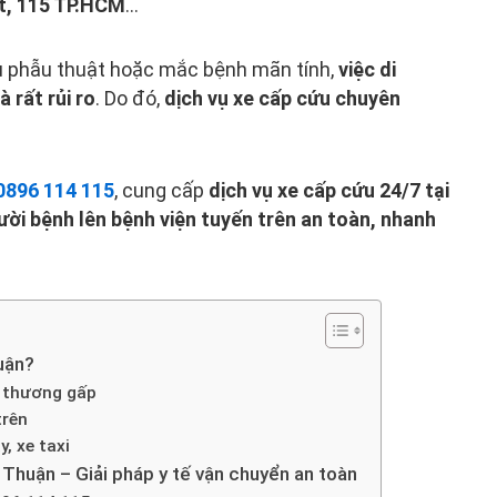
t, 115 TP.HCM
…
sau phẫu thuật hoặc mắc bệnh mãn tính,
việc di
 rất rủi ro
. Do đó,
dịch vụ xe cấp cứu chuyên
0896 114 115
, cung cấp
dịch vụ xe cấp cứu 24/7 tại
ời bệnh lên bệnh viện tuyến trên an toàn, nhanh
uận?
 thương gấp
trên
, xe taxi
Thuận – Giải pháp y tế vận chuyển an toàn