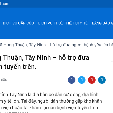
l.com
DỊCH VỤ CẤP CỨU
DỊCH VỤ THUÊ THIẾT BỊ Y TẾ
BẢNG BÁO G
ã Hưng Thuận, Tây Ninh – hỗ trợ đưa người bệnh yếu lên bệ
 Thuận, Tây Ninh – hỗ trợ đưa
n tuyến trên.
F
T
Y
L
hiều
a
w
o
i
c
i
u
n
e
t
t
k
b
t
u
e
ỉnh Tây Ninh là địa bàn có dân cư đông, địa hình
o
e
b
d
o
r
e
i
âm y tế lớn. Tại đây, người dân thường gặp khó khăn
k
n
 viện hoặc tái khám tại các bệnh viện tuyến trên