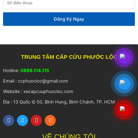
điện
thoại
Đăng Ký Ngay
TRUNG TÂM CẤP CỨU PHƯỚC LỘC
Hotline:
0896.114.115
Email : ccphuocloc@gmail.com
Website : xecapcuuphuocloc.com
Địa : 13 Quốc lộ 50, Bình Hung, Bình Chánh, TP. HCM
F
T
Y
R
a
w
o
s
c
i
u
s
e
t
t
VỀ CHÚNG TÔI