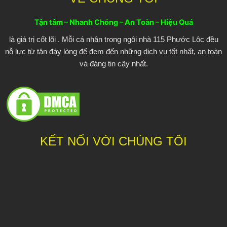
b
t
u
o
e
b
o
r
e
Tận tâm – Nhanh Chóng – An Toàn – Hiệu Quả
k
là giá trị cốt lõi . Mỗi cá nhân trong ngôi nhà 115 Phước Lôc đều
nỗ lực từ tận đáy lòng để đem đến những dịch vụ tốt nhất, an toàn
và đáng tin cậy nhất.
KẾT NỐI VỚI CHÚNG TÔI