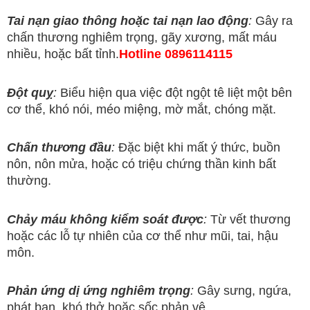
Tai nạn giao thông hoặc tai nạn lao động
:
Gây ra
chấn thương nghiêm trọng, gãy xương, mất máu
nhiều, hoặc bất tỉnh.
Hotline 0896114115
Đột quỵ
:
Biểu hiện qua việc đột ngột tê liệt một bên
cơ thể, khó nói, méo miệng, mờ mắt, chóng mặt.
Chấn thương đầu
:
Đặc biệt khi mất ý thức, buồn
nôn, nôn mửa, hoặc có triệu chứng thần kinh bất
thường.
Chảy máu không kiểm soát được
:
Từ vết thương
hoặc các lỗ tự nhiên của cơ thể như mũi, tai, hậu
môn.
Phản ứng dị ứng nghiêm trọng
:
Gây sưng, ngứa,
phát ban, khó thở hoặc sốc phản vệ.