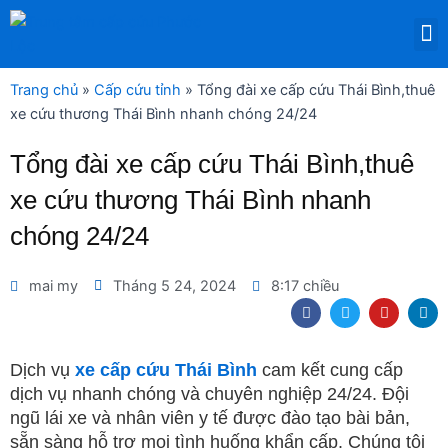
Nhảy
M
tới
DỊCH VỤ THUÊ THIẾT BỊ Y TẾ
nội
dung
Trang chủ
»
Cấp cứu tỉnh
»
Tổng đài xe cấp cứu Thái Bình,thuê
xe cứu thương Thái Bình nhanh chóng 24/24
Tổng đài xe cấp cứu Thái Bình,thuê
xe cứu thương Thái Bình nhanh
chóng 24/24
mai my
Tháng 5 24, 2024
8:17 chiều
F
T
Y
L
a
w
o
i
c
i
u
n
e
t
t
k
b
t
u
e
Dịch vụ
xe cấp cứu Thái Bình
cam kết cung cấp
o
e
b
d
dịch vụ nhanh chóng và chuyên nghiệp 24/24. Đội
o
r
e
i
k
n
ngũ lái xe và nhân viên y tế được đào tạo bài bản,
sẵn sàng hỗ trợ mọi tình huống khẩn cấp. Chúng tôi