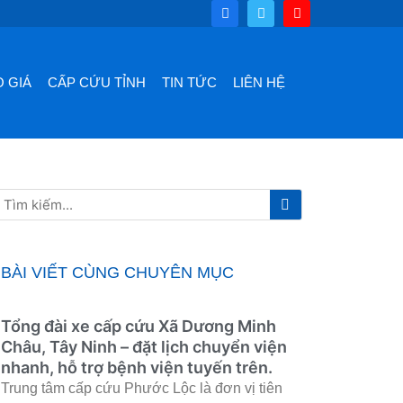
F
T
Y
a
w
o
c
i
u
e
t
t
b
t
u
o
e
b
 GIÁ
CẤP CỨU TỈNH
TIN TỨC
LIÊN HỆ
o
r
e
k
Tìm
Tìm
kiếm
kiếm
BÀI VIẾT CÙNG CHUYÊN MỤC
Tổng đài xe cấp cứu Xã Dương Minh
Châu, Tây Ninh – đặt lịch chuyển viện
nhanh, hỗ trợ bệnh viện tuyến trên.
Trung tâm cấp cứu Phước Lộc là đơn vị tiên