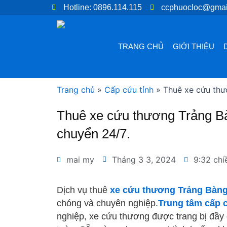
Nhảy
Hotline: 0896.114.115
ccphuocloc@gmai
tới
nội
dung
TRANG CHỦ
GIỚI THIỆU
Trang chủ
»
Cấp cứu tỉnh
»
Thuê xe cứu thư
Thuê xe cứu thương Trảng B
chuyển 24/7.
mai my
Tháng 3 3, 2024
9:32 chi
Dịch vụ thuê
xe cứu thương Trảng Bàng
chóng và chuyên nghiệp.
Trung tâm cấp
nghiệp, xe cứu thương được trang bị đầy đ