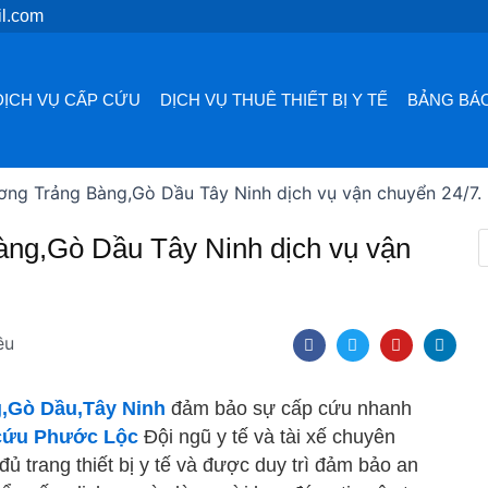
l.com
DỊCH VỤ CẤP CỨU
DỊCH VỤ THUÊ THIẾT BỊ Y TẾ
BẢNG BÁO
ơng Trảng Bàng,Gò Dầu Tây Ninh dịch vụ vận chuyển 24/7.
àng,Gò Dầu Tây Ninh dịch vụ vận
F
T
Y
L
ều
a
w
o
i
c
i
u
n
e
t
t
k
b
t
u
e
,Gò Dầu,Tây Ninh
đảm bảo sự cấp cứu nhanh
o
e
b
d
o
r
e
i
 cứu Phước Lộc
Đội ngũ y tế và tài xế chuyên
k
n
ủ trang thiết bị y tế và được duy trì đảm bảo an